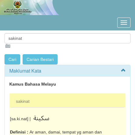
Maklumat Kata
Kamus Bahasa Melayu
sakinat
سکينة
[sa.ki.nat] |
Definisi :
Ar aman, damai, tempat yg aman dan