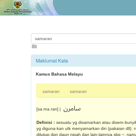
Maklumat Kata
Kamus Bahasa Melayu
samaran
samaran
سامرن
[sa.ma.ran] |
Definisi :
sesuatu yg disamarkan atau disem-bunyik
yg diguna-kan utk menyamarkan diri (pakaian dll):
ditutup dgn daun nipah dan lain-lainnya sbg ~; n