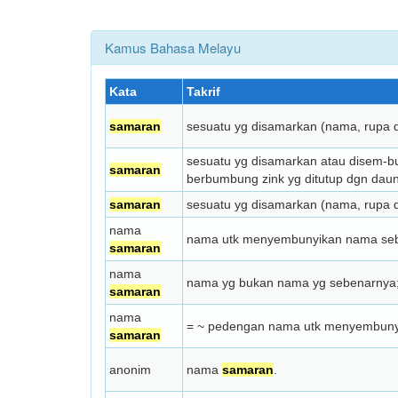
Kamus Bahasa Melayu
Kata
Takrif
samaran
sesuatu yg disamarkan (nama, rupa d
sesuatu yg disamarkan atau disem-bun
samaran
berbumbung zink yg ditutup dgn dau
samaran
sesuatu yg disamarkan (nama, rupa d
nama
nama utk menyembunyikan nama seb
samaran
nama
nama yg bukan nama yg sebenarnya
samaran
nama
= ~ pedengan nama utk menyem­buny
samaran
anonim
nama
samaran
.