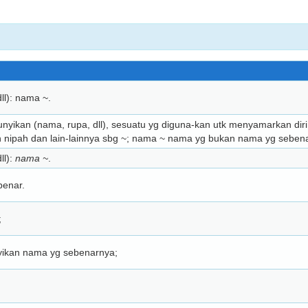
ll): nama ~.
yikan (nama, rupa, dll), sesuatu yg diguna-kan utk menyamarkan diri (
n nipah dan lain-lainnya sbg ~; nama ~ nama yg bukan nama yg seben
ll):
nama ~
.
enar.
;
ikan nama yg sebenarnya;