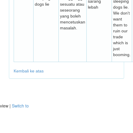
sarang
sleeping
dogs lie
sesuatu atau
lebah
dogs lie.
seseorang
We don't
yang boleh
want
mencetuskan
them to
masalah.
ruin our
trade
which is
just
booming.
Kembali ke atas
view |
Switch to