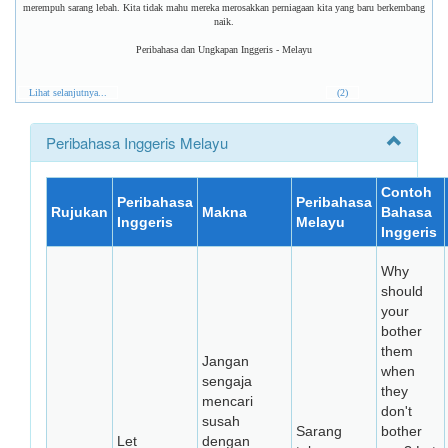
merempuh sarang lebah. Kita tidak mahu mereka merosakkan perniagaan kita yang baru berkembang
naik.
Peribahasa dan Ungkapan Inggeris - Melayu
Lihat selanjutnya...
(2)
Peribahasa Inggeris Melayu
Contoh
Peribahasa
Peribahasa
Rujukan
Makna
Bahasa
Inggeris
Melayu
Inggeris
Why
should
your
bother
them
Jangan
when
sengaja
they
mencari
don't
susah
Sarang
bother
Let
dengan