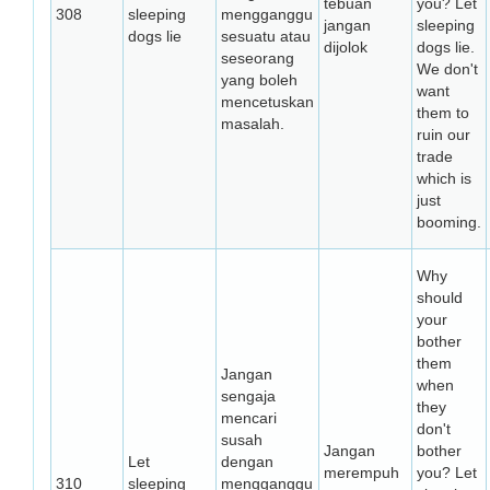
tebuan
you? Let
308
sleeping
mengganggu
jangan
sleeping
dogs lie
sesuatu atau
dijolok
dogs lie.
seseorang
We don't
yang boleh
want
mencetuskan
them to
masalah.
ruin our
trade
which is
just
booming.
Why
should
your
bother
them
Jangan
when
sengaja
they
mencari
don't
susah
Jangan
bother
Let
dengan
merempuh
you? Let
310
sleeping
mengganggu