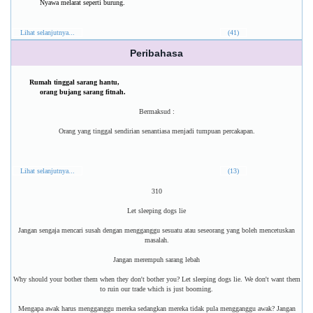
Nyawa melarat seperti burung.
Lihat selanjutnya...
(41)
Peribahasa
Rumah tinggal sarang hantu,
orang bujang sarang fitnah.
Bermaksud :
Orang yang tinggal sendirian senantiasa menjadi tumpuan percakapan.
Lihat selanjutnya...
(13)
310
Let sleeping dogs lie
Jangan sengaja mencari susah dengan mengganggu sesuatu atau seseorang yang boleh mencetuskan
masalah.
Jangan merempuh sarang lebah
Why should your bother them when they don't bother you? Let sleeping dogs lie. We don't want them
to ruin our trade which is just booming.
Mengapa awak harus mengganggu mereka sedangkan mereka tidak pula mengganggu awak? Jangan