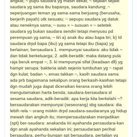
angkat; ~ pupu saudara yg masih dekat; ~ sejalan sejadi
saudara yg sama ibu bapanya, saudara kandung; ~
seperjuangan teman yg sama-sama berjuang (berusaha,
berjerih payah) utk sesuatu; ~ sepupu saudara yg datuk
atau neneknya sama; ~ susu = ~ susuan = ~ setetek
saudara yg bukan saudara sendiri tetapi menyusu pd
perempuan yg sama; ~ tiri a) anak ibu atau bapa tiri; b) Id
saudara drpd bapa (ibu) yg sama tetapi ibu (bapa) yg
berlainan; bersaudara 1. mempunyai saudara: aku tidak ~
dan tidak berkeluarga; 2. adik-beradik: maka datang pula
raja beruk empat ~; 3. ki mempunyai sifat (keadaan dll) yg
hampir serupa: bakteria ialah sejenis tumbuhan yg ~ rapat
dgn kulat; badan ~, emas takkan ~, kasih saudara sama
ada prb bagaimana sekalipun orang berkasih-kasihan tetapi
dgn mudah juga dapat diceraikan kerana orang lebih
mengutamakan harta benda; saudara-bersaudara sl
sesama saudara, adik-beradik: apa kerja kita berkelahi ~?
bersaudarakan mempunyai (seseorang) sbg saudara: dia
lebih rela ~ orang miskin drpd saudara-saudaranya yg hidup
mewah dan angkuh itu; mempersaudarakan menjadikan
(spt) ber-saudara: anakanda ini ayahanda persaudara-kan
dgn anak ayahanda sekalian ini; persaudaraan perihal
bersaudara, perhu-bungan spt bersaudara, pertalian yg