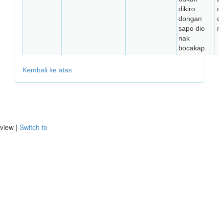
dikiro
dongan
d
sapo dio
nak
bocakap.
Kembali ke atas
view |
Switch to