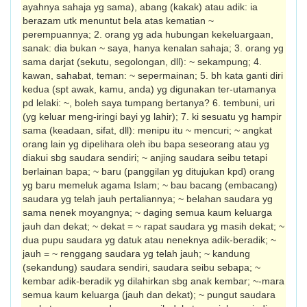
ayahnya sahaja yg sama), abang (kakak) atau adik: ia
berazam utk menuntut bela atas kematian ~
perempuannya; 2. orang yg ada hubungan kekeluargaan,
sanak: dia bukan ~ saya, hanya kenalan sahaja; 3. orang yg
sama darjat (sekutu, segolongan, dll): ~ sekampung; 4.
kawan, sahabat, teman: ~ sepermainan; 5. bh kata ganti diri
kedua (spt awak, kamu, anda) yg digunakan ter-utamanya
pd lelaki: ~, boleh saya tumpang bertanya? 6. tembuni, uri
(yg keluar meng-iringi bayi yg lahir); 7. ki sesuatu yg hampir
sama (keadaan, sifat, dll): menipu itu ~ mencuri; ~ angkat
orang lain yg dipelihara oleh ibu bapa seseorang atau yg
diakui sbg saudara sendiri; ~ anjing saudara seibu tetapi
berlainan bapa; ~ baru (panggilan yg ditujukan kpd) orang
yg baru memeluk agama Islam; ~ bau bacang (embacang)
saudara yg telah jauh pertaliannya; ~ belahan saudara yg
sama nenek moyangnya; ~ daging semua kaum keluarga
jauh dan dekat; ~ dekat = ~ rapat saudara yg masih dekat; ~
dua pupu saudara yg datuk atau neneknya adik-beradik; ~
jauh = ~ renggang saudara yg telah jauh; ~ kandung
(sekandung) saudara sendiri, saudara seibu sebapa; ~
kembar adik-beradik yg dilahirkan sbg anak kembar; ~-mara
semua kaum keluarga (jauh dan dekat); ~ pungut saudara