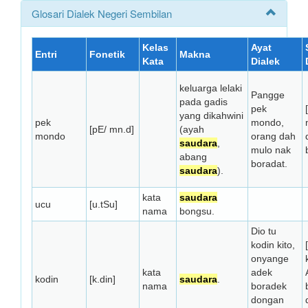
Glosari Dialek Negeri Sembilan
Kelas
Ayat
Entri
Fonetik
Makna
Kata
Dialek
keluarga lelaki
Pangge
pada gadis
pek
yang dikahwini
pek
mondo,
[pE/ mn.d]
(ayah
mondo
orang dah
saudara
,
mulo nak
abang
boradat.
saudara
).
kata
saudara
ucu
[u.tSu]
nama
bongsu.
Dio tu
kodin kito,
onyange
kata
adek
kodin
[k.din]
saudara
.
nama
boradek
dongan