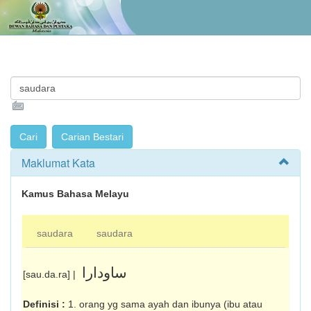
Maklumat Kata
Kamus Bahasa Melayu
saudara
saudara
ساودارا
[sau.da.ra] |
Definisi :
1. orang yg sama ayah dan ibunya (ibu atau