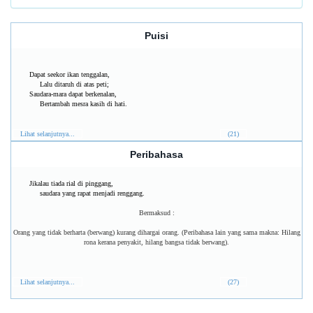
Puisi
Dapat seekor ikan tenggalan,
Lalu ditaruh di atas peti;
Saudara-mara dapat berkenalan,
Bertambah mesra kasih di hati.
Lihat selanjutnya...
(21)
Peribahasa
Jikalau tiada rial di pinggang,
saudara yang rapat menjadi renggang.
Bermaksud :
Orang yang tidak berharta (berwang) kurang dihargai orang. (Peribahasa lain yang sama makna: Hilang
rona kerana penyakit, hilang bangsa tidak berwang).
Lihat selanjutnya...
(27)