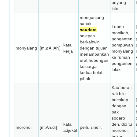
onyang
k
kito.
mengunjung
sanak
Lopeh
saudara
monikah,
selepas
ponganten
berkahwin
kata
pompuwan
monyalang
[m.øA.lAN]
dengan tujuan
kerja
monyalang
menambahkan
ke rumah
erat hubungan
ponganten
keluarga
lolaki.
kedua belah
pihak.
Kau borati-
rati bilo
bocakap
dongan
pak
sodaro
kata
den, dio tu
morondi
[m.Än.di]
perli, sindir.
adjektif
morondi,
bukan