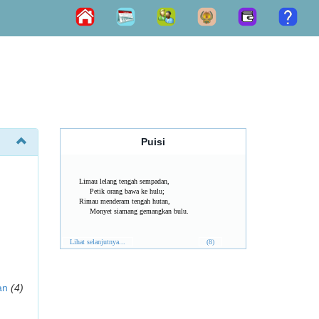
Puisi
Limau lelang tengah sempadan,
Petik orang bawa ke hulu;
Rimau menderam tengah hutan,
Monyet siamang gemangkan bulu.
Lihat selanjutnya...
(8)
an
(4)