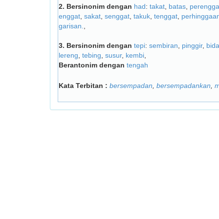
2.
Bersinonim dengan
had
:
takat
,
batas
,
perengg
enggat
,
sakat
,
senggat
,
takuk
,
tenggat
,
perhinggaa
garisan.
,
3.
Bersinonim dengan
tepi
:
sembiran
,
pinggir
,
bid
lereng
,
tebing
,
susur
,
kembi
,
Berantonim dengan
tengah
Kata Terbitan :
bersempadan
,
bersempadankan
,
m