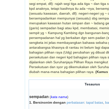
segi empat, dll): rajah segi tiga ada tiga ~ dan tiga s
kpd anaknya, tetapi kasihnya itu ada ~nya; bersem
(sesuatu kawasan, daerah, dll): negeri-negeri yg ~ 
bersempadankan mempunyai (sesuatu) sbg sempad
merupakan kawasan hutan simpan dan ~ ladang g
(garis) sempadan bagi atau kpd, membatasi, memis
sempit yg ~ Kampung Kambing dgn bangunan-bang
persempadanan hal yg berkaitan dgn sem-padan (s
sengketa ini jelas membayangkan bahawa sebaha-
antarabangsa khasnya di rantau ini belum lagi dapa
bahagian pilihan raya (Udg) perubahan yg dibuat
persekutuan dan negeri kpd bahagian pilihan raya 
dijalankan oleh Suruhanjaya Pilihan Raya mengiku
Persekutuan dan syor yg dikemukakan oleh Suruha
diubah mana-mana bahagian pilihan raya.
(Kamus 
Tesaurus
sempadan
(
kata nama
)
1.
Bersinonim dengan
perbatasan
:
tapal batas
,
ba