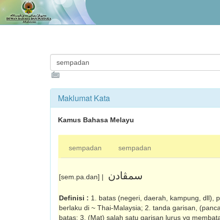
Maklumat Kata
Kamus Bahasa Melayu
sempadan
sempadan
سمڤادن
[sem.pa.dan] |
Definisi :
1. batas (negeri, daerah, kampung, dll),
berlaku di ~ Thai-Malaysia; 2. tanda garisan, (panc
batas; 3. (Mat) salah satu garisan lurus yg membatas