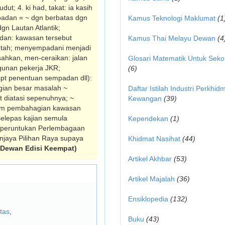
udut; 4. ki had, takat: ia kasih
padan = ~ dgn berbatas dgn
Kamus Teknologi Maklumat
(1
dgn Lautan Atlantik;
an: kawasan tersebut
Kamus Thai Melayu Dewan
(4
etah; menyempadani menjadi
ahkan, men-ceraikan: jalan
Glosari Matematik Untuk Seko
unan pekerja JKR;
(6)
pt penentuan sempadan dll):
gian besar masalah ~
Daftar Istilah Industri Perkhid
t diatasi sepenuhnya; ~
Kewangan
(39)
 dlm pembahagian kawasan
selepas kajian semula
Kependekan
(1)
t peruntukan Perlembagaan
njaya Pilihan Raya supaya
Khidmat Nasihat
(44)
Dewan Edisi Keempat)
Artikel Akhbar
(53)
Artikel Majalah
(36)
Ensiklopedia
(132)
tas
,
Buku
(43)