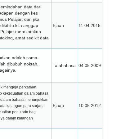
pemindahan data dari
rhadapan dengan kes
us Pelajar; dan jika
ikit itu kita anggap
Ejaan
11.04.2015
s Pelajar merakamkan
stoking, amat sedikit data
udkan adalah sama.
lah dibubuh noktah,
Tatabahasa
04.05.2009
bagainya.
uk mengeja perkataan,
ap kekecualian dalam bahasa
an dalam bahasa menunjukkan
Ejaan
10.05.2012
pada kalangan para sarjana
ualian perlu ada bagi
nya dalam kalangan