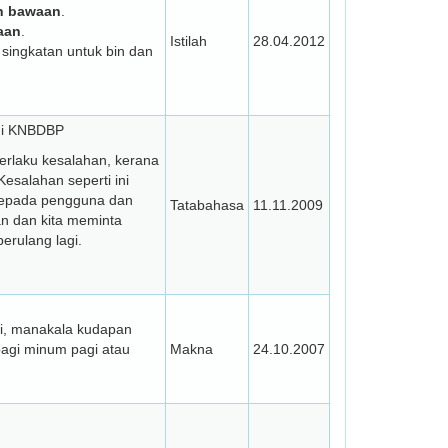
h bawaan
.
aan
.
Istilah
28.04.2012
singkatan untuk bin dan
ngi KNBDBP
erlaku kesalahan, kerana
salahan seperti ini
kepada pengguna dan
Tatabahasa
11.11.2009
n dan kita meminta
erulang lagi.
ri, manakala kudapan
bagi minum pagi atau
Makna
24.10.2007