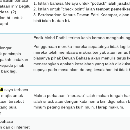
 istilah bahasa
1. Istilah bahasa Melayu untuk "potluck" ialah
juada
taan ini? Begitu
2. Istilah untuk "check point" ialah
tempat pemeriks
desa. (2)
3. Berdasarkan Kamus Dewan Edisi Keempat, ejaan 
an bt. untuk
binti ialah
b.
dan
bt.
dapat
Encik Mohd Fadhil terima kasih kerana menghubu
Penggunaan mereka-mereka sepatutnya tidak lagi b
dengar
mereka telah membawa makna banyak atau ramai. Ke
uk pemimpin
biasanya pihak Dewan Bahasa akan menulis terus 
pakah tindakan
menerangkan apakah kesalahan yang telah dilakuka
 kepada pihak
supaya pada masa akan datang kesalahan ini tidak b
aik lagi.
li
saya terbaca
majlis untuk
Makna perkataan "merarau" ialah makan tengah ha
aan tersebut
ialah snack atau dengan kata nama lain digunakan 
tang pula
minum petang dengan kuih muih. Harap maklum.
q
 bahasa
 dan di internet