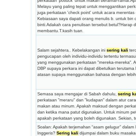
perkataan 'potluck' untuk makan beramai-ramai.Apa
Melayu yang paling tepat untuk menggantikan perka
juga perkataan 'check point' untuk acara merentas 
Kebiasaan saya dapati orang menulis b. untuk bin d
binti.Adakah cara penulisan tersebut betul?Harap 
membantu.T.kasih tuan.
Salam sejahtera.. Kebelakangan ini
sering
kali
ter
pengucapan oleh individu-individu tertentu termas
yang menggunakan perkataan "mereka-mereka". A
DBP supaya perkara ini dapat dibetulkan terutama
atasan supaya menggunakan bahasa dengan lebih b
Semasa saya mengajar di Sabah dahulu,
sering
ka
perkataan "meraru" dan "kudapan" dalam atur cara 
makan atau minum. Apakah maksud dengan perkat
dan ketika mana patut digunakan. Untuk minum pe
apakah perkataan yang boleh digunakan. Sekian, t
Soalan: Apakah terjemahan “asam gelugur” dalam
Inggeris?
Sering
kali
dijumpai dalam buku masakan