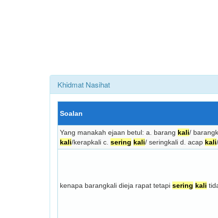
Khidmat Nasihat
Soalan
Yang manakah ejaan betul: a. barang
kali
/ barangk
kali
/kerapkali c.
sering
kali
/ seringkali d. acap
kali
kenapa barangkali dieja rapat tetapi
sering
kali
tid