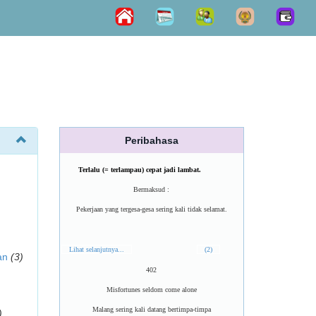
Peribahasa
Terlalu (= terlampau) cepat jadi lambat.
Bermaksud :
Pekerjaan yang tergesa-gesa sering kali tidak selamat.
Lihat selanjutnya...
(2)
an
(3)
402
Misfortunes seldom come alone
Malang sering kali datang bertimpa-timpa
)