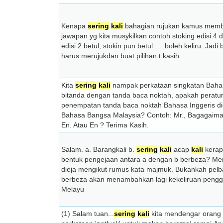
Kenapa
sering
kali
bahagian rujukan kamus memb
jawapan yg kita musykilkan contoh stoking edisi 4 
edisi 2 betul, stokin pun betul .....boleh keliru. Jad
harus merujukdan buat pilihan.t.kasih
Kita
sering
kali
nampak perkataan singkatan Bahas
bitanda dengan tanda baca noktah, apakah perat
penempatan tanda baca noktah Bahasa Inggeris d
Bahasa Bangsa Malaysia? Contoh: Mr., Bagagaim
En. Atau En ? Terima Kasih.
Salam. a. Barangkali b.
sering
kali
acap
kali
kera
bentuk pengejaan antara a dengan b berbeza? Me
dieja mengikut rumus kata majmuk. Bukankah pel
berbeza akan menambahkan lagi kekeliruan peng
Melayu
(1) Salam tuan...
sering
kali
kita mendengar oran