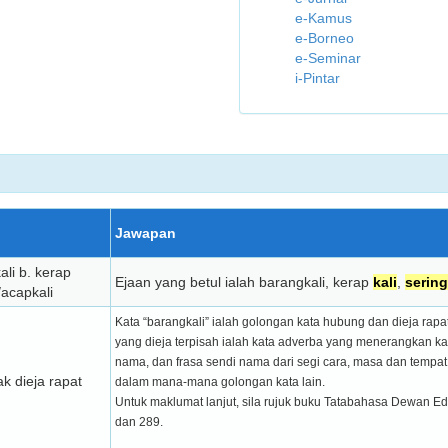
e-Kamus
e-Borneo
e-Seminar
i-Pintar
Jawapan
ali b. kerap
Ejaan yang betul ialah barangkali, kerap
kali
,
sering
/acapkali
​Kata “barangkali” ialah golongan kata hubung dan dieja rapa
yang dieja terpisah ialah kata adverba yang menerangkan kata 
nama, dan frasa sendi nama dari segi cara, masa dan tempat
ak dieja rapat
dalam mana-mana golongan kata lain.
Untuk maklumat lanjut, sila rujuk buku Tatabahasa Dewan Ed
dan 289.