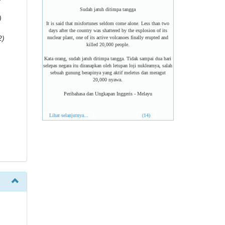
Sudah jatuh ditimpa tangga
)
It is said that misfortunes seldom come alone. Less than two
days after the country was shattered by the explosion of its
2)
nuclear plant, one of its active volcanoes finally erupted and
killed 20,000 people.
Kata orang, sudah jatuh ditimpa tangga. Tidak sampai dua hari
selepas negara itu diranapkan oleh letupan loji nuklearnya, salah
sebuah gunung berapinya yang aktif meletus dan meragut
20,000 nyawa.
Peribahasa dan Ungkapan Inggeris - Melayu
Lihat selanjutnya...
(14)