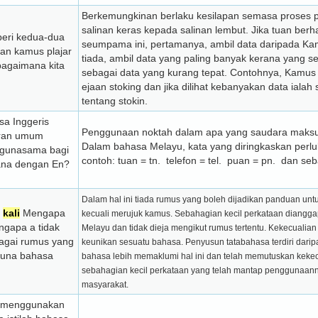
Berkemungkinan berlaku kesilapan semasa proses 
salinan keras kepada salinan lembut. Jika tuan be
eri kedua-dua
seumpama ini, pertamanya, ambil data daripada Kam
dan kamus plajar
tiada, ambil data yang paling banyak kerana yang sed
i bagaimana kita
sebagai data yang kurang tepat. Contohnya, Kamu
ejaan stoking dan jika dilihat kebanyakan data ialah 
tentang stokin.
a Inggeris
Penggunaan noktah dalam apa yang saudara maks
uran umum
Dalam bahasa Melayu, kata yang diringkaskan perlu
igunasama bagi
contoh: tuan = tn. telefon = tel. puan = pn. dan se
ana dengan En?
Dalam hal ini tiada rumus yang boleh dijadikan panduan unt
p
kali
Mengapa
kecuali merujuk kamus. Sebahagian kecil perkataan diangg
ngapa a tidak
Melayu dan tidak dieja mengikut rumus tertentu. Kekecuali
bagai rumus yang
keunikan sesuatu bahasa. Penyusun tatabahasa terdiri dari
guna bahasa
bahasa lebih memaklumi hal ini dan telah memutuskan kekec
sebahagian kecil perkataan yang telah mantap penggunaan
masyarakat.
g menggunakan