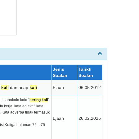
Jenis
Tarikh
Soalan
Soalan
kali
dan acap
kali
.
Ejaan
06.05.2012
t, manakala kata “
sering
kali
”
kerja, kata adjektif, kata
. Kata adverba tidak termasuk
Ejaan
26.02.2025
isi Ketiga halaman 72 – 75