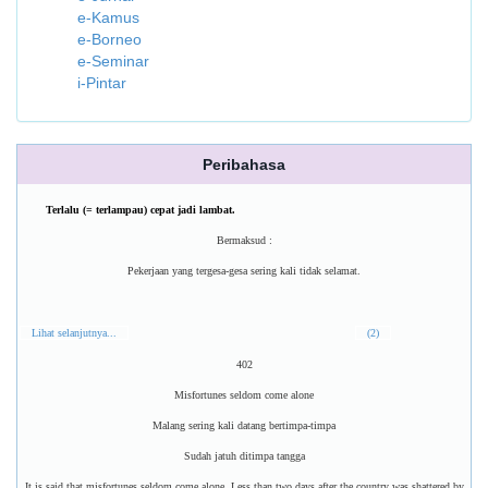
e-Kamus
e-Borneo
e-Seminar
i-Pintar
Peribahasa
Terlalu (= terlampau) cepat jadi lambat.
Bermaksud :
Pekerjaan yang tergesa-gesa sering kali tidak selamat.
Lihat selanjutnya...
(2)
402
Misfortunes seldom come alone
Malang sering kali datang bertimpa-timpa
Sudah jatuh ditimpa tangga
It is said that misfortunes seldom come alone. Less than two days after the country was shattered by