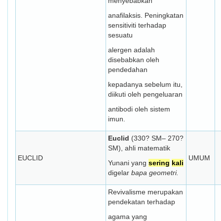
menyebabkan
anafilaksis. Peningkatan
sensitiviti terhadap
sesuatu
alergen adalah
disebabkan oleh
pendedahan
kepadanya sebelum itu,
diikuti oleh pengeluaran
antibodi oleh sistem
imun.
Euclid
(330? SM– 270?
SM), ahli matematik
EUCLID
UMUM
Yunani yang
sering
kali
digelar
bapa geometri.
Revivalisme merupakan
pendekatan terhadap
agama yang