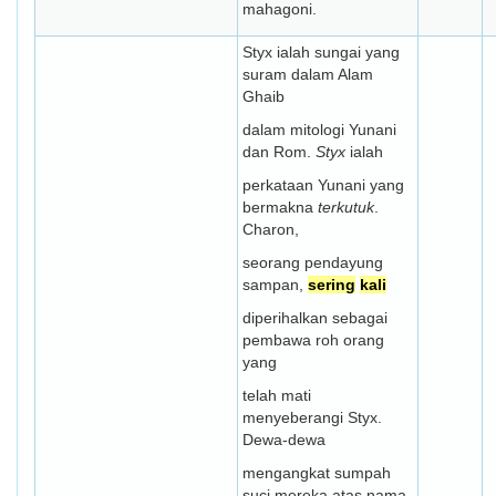
mahagoni.
Styx ialah sungai yang
suram dalam Alam
Ghaib
dalam mitologi Yunani
dan Rom.
Styx
ialah
perkataan Yunani yang
bermakna
terkutuk
.
Charon,
seorang pendayung
sampan,
sering
kali
diperihalkan sebagai
pembawa roh orang
yang
telah mati
menyeberangi Styx.
Dewa-dewa
mengangkat sumpah
suci mereka atas nama