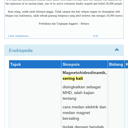
the explosion of its nuclear plant, one of its active volcanoes finally erupted and killed 20,000 people.
Kata orang, sudah jatuh ditimpa tangga. Tidak sampai dua hari selepas negara itu diranapkan oleh
letupan loji nuklearnya, salah sebuah gunung berapinya yang aktif meletus dan meragut 20,000 nyawa.
Peribahasa dan Ungkapan Inggeris - Melayu
Lihat selanjutnya...
(14)
Ensiklopedia
Tajuk
Sinopsis
Bidang
K
Magnetohidrodinamik,
sering
kali
disingkatkan sebagai
MHD, ialah kajian
tentang
cara medan elektrik dan
medan magnet
bersaling
tindak dengan bendalir