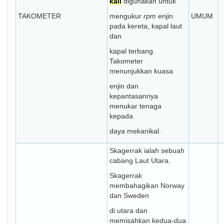
kali
digunakan untuk
TAKOMETER
mengukur
rpm
enjin
UMUM
pada kereta, kapal laut
dan
kapal terbang.
Takometer
menunjukkan kuasa
enjin dan
kepantasannya
menukar tenaga
kepada
daya mekanikal.
Skagerrak ialah sebuah
cabang Laut Utara.
Skagerrak
membahagikan Norway
dan Sweden
di utara dan
memisahkan kedua-dua