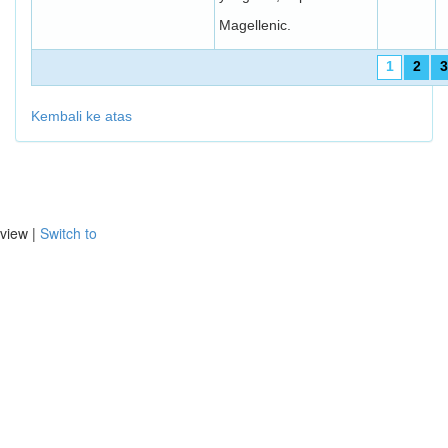
Magellenic.
1
2
3
Kembali ke atas
view |
Switch to