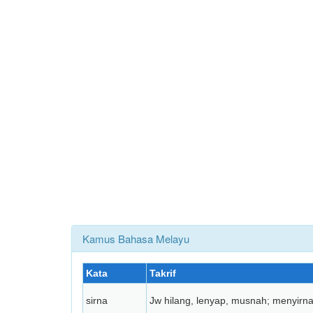
Kamus Bahasa Melayu
Kata
Takrif
sirna
Jw hilang, lenyap, musnah; menyir