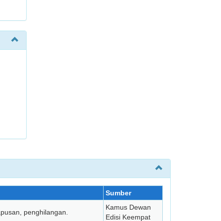
Sumber
Kamus Dewan
usan, peng­hilangan.
Edisi Keempat