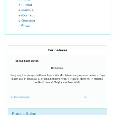
e-Jurnal
e-Kamus
e-Borneo
e-Seminar
i-Pintar
Peribahasa
Pancing makan umpan.
Bermaksud :
Orang yang kita percayai berkhianat kepada kita. (Peribahasa lain yang sama makna: a. Pagar
makan padi [= tanaman], b. Sokong membawa rebah, c. Telunjuk mencocok [= merosok,
menikam] mata, d. Tongkat membawa rebah).
Lihat selanjutnya...
(5)
Kamus Sains