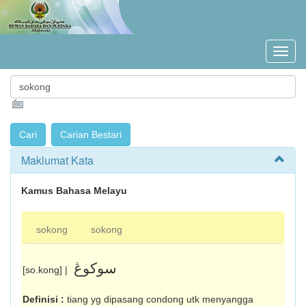
Maklumat Kata
Kamus Bahasa Melayu
sokong
sokong
سوکوڠ
[so.kong] |
Definisi :
tiang yg dipasang condong utk me­nyangga