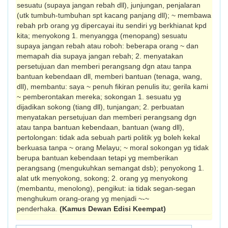
sesuatu (supaya jangan rebah dll), junjungan, penjalaran
(utk tumbuh-tumbuhan spt kacang panjang dll); ~ membawa
rebah prb orang yg dipercayai itu sendiri yg ber­khianat kpd
kita; menyokong 1. menyangga (menopang) se­suatu
supaya jangan rebah atau roboh: be­berapa orang ~ dan
memapah dia supaya jangan rebah; 2. menyatakan
persetujuan dan memberi perangsang dgn atau tanpa
bantuan kebendaan dll, memberi bantuan (tenaga, wang,
dll), membantu: saya ~ penuh fikiran penulis itu; gerila kami
~ pembe­rontakan mereka; sokongan 1. sesuatu yg
dijadikan sokong (tiang dll), tunjangan; 2. perbuatan
menyata­kan persetujuan dan memberi perangsang dgn
atau tanpa bantuan kebendaan, bantuan (wang dll),
pertolongan: tidak ada sebuah parti politik yg boleh kekal
berkuasa tanpa ~ orang Melayu; ~ moral sokongan yg tidak
berupa bantuan kebendaan tetapi yg mem­berikan
perangsang (mengukuhkan semangat dsb); penyokong 1.
alat utk menyokong, sokong; 2. orang yg menyokong
(membantu, meno­long), pengikut: ia tidak segan-segan
menghukum orang-orang yg menjadi ~-~
penderhaka.
(Kamus Dewan Edisi Keempat)