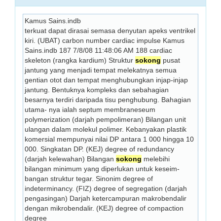
Kamus Sains.indb
terkuat dapat dirasai semasa denyutan apeks ventrikel 
kiri. (UBAT) carbon number cardiac impulse Kamus 
Sains.indb 187 7/8/08 11:48:06 AM 188 cardiac 
skeleton (rangka kardium) Struktur 
sokong
 pusat 
jantung yang menjadi tempat melekatnya semua 
gentian otot dan tempat menghubungkan injap-injap 
jantung. Bentuknya kompleks dan sebahagian 
besarnya terdiri daripada tisu penghubung. Bahagian 
utama- nya ialah septum membraneseum 
polymerization (darjah pempolimeran) Bilangan unit 
ulangan dalam molekul polimer. Kebanyakan plastik 
komersial mempunyai nilai DP antara 1 000 hingga 10 
000. Singkatan DP. (KEJ) degree of redundancy 
(darjah kelewahan) Bilangan 
sokong
 melebihi 
bilangan minimum yang diperlukan untuk keseim- 
bangan struktur tegar. Sinonim degree of 
indeterminancy. (FIZ) degree of segregation (darjah 
pengasingan) Darjah ketercampuran makrobendalir 
dengan mikrobendalir. (KEJ) degree of compaction 
degree 