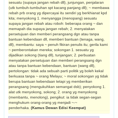
sesuatu (supaya jangan rebah dll), junjungan, penjalaran
(utk tumbuh-tumbuhan spt kacang panjang dll); ~ membawa
rebah prb orang yg dipercayai itu sendiri yg ber­khianat kpd
kita; menyokong 1. menyangga (menopang) se­suatu
supaya jangan rebah atau roboh: be­berapa orang ~ dan
memapah dia supaya jangan rebah; 2. menyatakan
persetujuan dan memberi perangsang dgn atau tanpa
bantuan kebendaan dll, memberi bantuan (tenaga, wang,
dll), membantu: saya ~ penuh fikiran penulis itu; gerila kami
~ pembe­rontakan mereka; sokongan 1. sesuatu yg
dijadikan sokong (tiang dll), tunjangan; 2. perbuatan
menyata­kan persetujuan dan memberi perangsang dgn
atau tanpa bantuan kebendaan, bantuan (wang dll),
pertolongan: tidak ada sebuah parti politik yg boleh kekal
berkuasa tanpa ~ orang Melayu; ~ moral sokongan yg tidak
berupa bantuan kebendaan tetapi yg mem­berikan
perangsang (mengukuhkan semangat dsb); penyokong 1.
alat utk menyokong, sokong; 2. orang yg menyokong
(membantu, meno­long), pengikut: ia tidak segan-segan
menghukum orang-orang yg menjadi ~-~
penderhaka.
(Kamus Dewan Edisi Keempat)