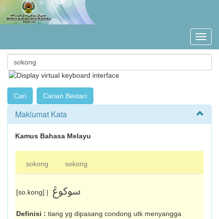
Maklumat Kata
Kamus Bahasa Melayu
sokong
sokong
سوکوڠ
[so.kong] |
Definisi :
tiang yg dipasang condong utk me­nyangga