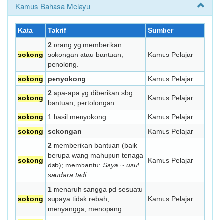
Kamus Bahasa Melayu
Kata
Takrif
Sumber
2
orang yg memberikan
sokong
sokongan atau bantuan;
Kamus Pelajar
penolong.
sokong
penyokong
Kamus Pelajar
2
apa-apa yg diberikan sbg
sokong
Kamus Pelajar
bantuan; pertolongan
sokong
1 hasil menyokong.
Kamus Pelajar
sokong
sokongan
Kamus Pelajar
2
memberikan bantuan (baik
berupa wang mahupun tenaga
sokong
Kamus Pelajar
dsb); membantu:
Saya ~ usul
saudara tadi
.
1
menaruh sangga pd sesuatu
sokong
supaya tidak rebah;
Kamus Pelajar
menyangga; menopang.