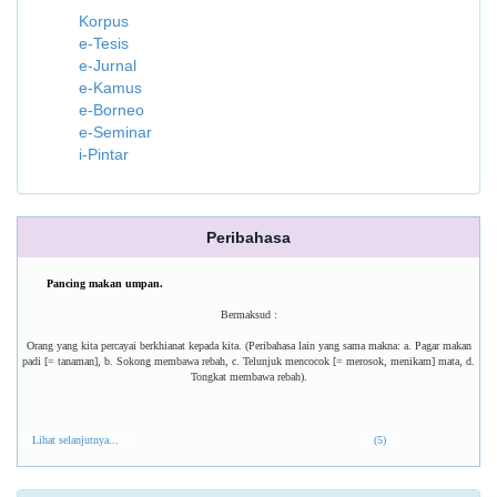
Korpus
e-Tesis
e-Jurnal
e-Kamus
e-Borneo
e-Seminar
i-Pintar
Peribahasa
Pancing makan umpan.
Bermaksud :
Orang yang kita percayai berkhianat kepada kita. (Peribahasa lain yang sama makna: a. Pagar makan
padi [= tanaman], b. Sokong membawa rebah, c. Telunjuk mencocok [= merosok, menikam] mata, d.
Tongkat membawa rebah).
Lihat selanjutnya...
(5)