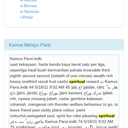
e-Kamus
e-Borneo
e-Seminar
i-Pintar
Kamus Melayu Parsi
Kamus Parsi.indb
saat kekayaan, harta benda kaya berat satu per tiga, 
sepertiga hasil buah bermanfaat pahala invariable third 
eighth second second (sixtieth of one minute) wealth rich 
heavy onethird result fruit useful 
spiritual
 reward ث Kamus 
Parsi.indb 44 5/18/11 9:02 AM 45 )jā( اج )jādde, rāh( هار ،ه ّ 
داج )jārū, jārūb( بوراج ،وراج )jārū kardan( ندرک وراج )jāleb 
roh, nyawa musang jubah, cadar gembira kejiwaan; 
rohaniah, mengenai roh thunder welfare behaviour to go, to 
leave friend pain sickly plane colour, paint 
colourful,variegated soul, spirit fox robe pleasing 
spiritual
ىناحور ردن ُ ـت ،دعر Kamus Parsi.indb 74 5/18/11 9:02 AM 
75 )rūdkhāne( هناخدور )rūz( زور )rūzgār( راگزور )rūz-e mellī( 