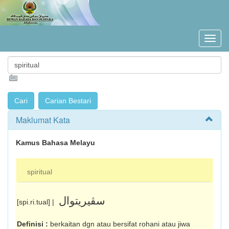
Maklumat Kata
Kamus Bahasa Melayu
spiritual
سڤيريتوال
[spi.ri.tual] |
Definisi :
berkaitan dgn atau bersifat rohani atau jiwa