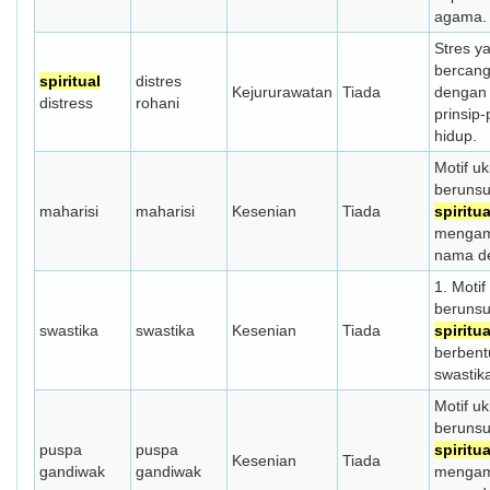
agama.
Stres y
bercan
spiritual
distres
Kejururawatan
Tiada
dengan
distress
rohani
prinsip-
hidup.
Motif uk
berunsu
maharisi
maharisi
Kesenian
Tiada
spiritua
mengam
nama d
1. Motif
berunsu
swastika
swastika
Kesenian
Tiada
spiritua
berbent
swastik
Motif uk
berunsu
puspa
puspa
spiritua
Kesenian
Tiada
gandiwak
gandiwak
mengam