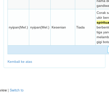
nama d
gandiwa
Corak s
ukir be
spiritua
nyipan(Mel.)
nyipan(Mel.)
Kesenian
Tiada
berbent
tiga ya
melamb
gigi bot
Kembali ke atas
view |
Switch to