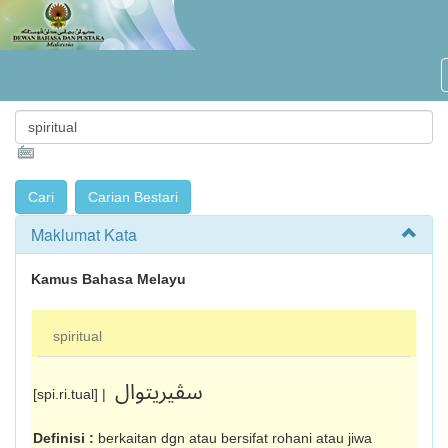
Maklumat Kata
Kamus Bahasa Melayu
spiritual
سڤيريتوال
[spi.ri.tual] |
Definisi :
berkaitan dgn atau bersifat rohani atau jiwa