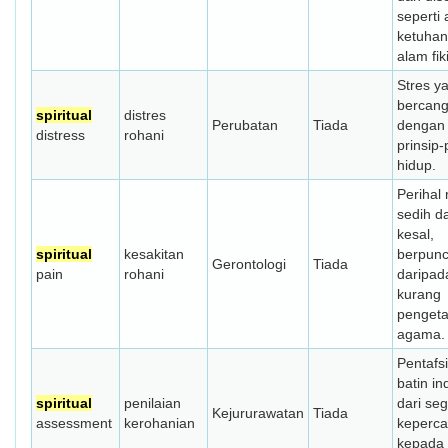
seperti
ketuha
alam fik
Stres y
bercan
spiritual
distres
Perubatan
Tiada
dengan
distress
rohani
prinsip-
hidup.
Perihal 
sedih d
kesal,
spiritual
kesakitan
berpun
Gerontologi
Tiada
pain
rohani
daripad
kurang
penget
agama.
Pentafs
batin in
spiritual
penilaian
dari seg
Kejururawatan
Tiada
assessment
kerohanian
keperc
kepada