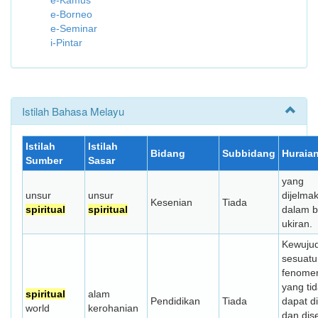
e-Kamus
e-Borneo
e-Seminar
i-Pintar
Istilah Bahasa Melayu
Istilah
Istilah
Bidang
Subbidang
Huraia
Sumber
Sasar
yang
unsur
unsur
dijelma
Kesenian
Tiada
spiritual
spiritual
dalam b
ukiran.
Kewuju
sesuatu
fenome
yang ti
spiritual
alam
Pendidikan
Tiada
dapat di
world
kerohanian
dan dis