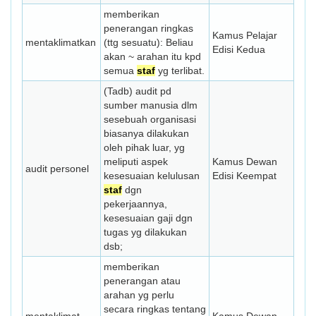
memberikan
penerangan ringkas
Kamus Pelajar
mentaklimat­kan
(ttg sesuatu): Beliau
Edisi Kedua
akan ~ arahan itu kpd
semua
staf
yg terlibat.
(Tadb) audit pd
sumber manusia dlm
sesebuah organisasi
biasanya dilakukan
oleh pihak luar, yg
meliputi aspek
Kamus Dewan
audit personel
kesesuaian kelulusan
Edisi Keempat
staf
dgn
pekerjaannya,
kesesuaian gaji dgn
tugas yg dilakukan
dsb;
memberikan
penerangan atau
arahan yg perlu
secara ringkas tentang