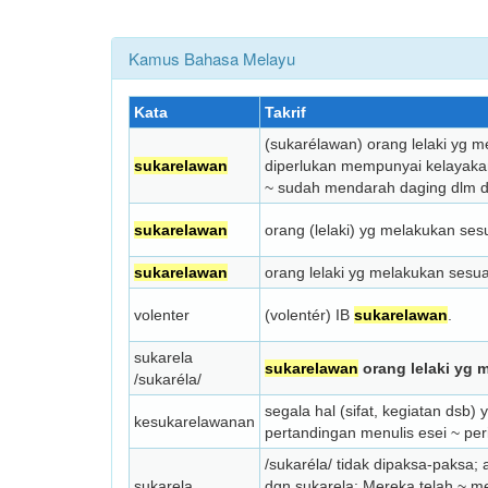
Kamus Bahasa Melayu
Kata
Takrif
(sukarélawan) orang lelaki yg m
sukarelawan
diperlukan mempunyai kelayakan 
~ sudah mendarah daging dlm di
sukarelawan
orang (lelaki) yg melakukan ses
sukarelawan
orang lelaki yg melakukan sesua
volenter
(volentér) IB
sukarelawan
.
sukarela
sukarelawan
orang lelaki yg 
/sukaréla/
segala hal (sifat, kegiatan dsb)
kesukarelawanan
pertandingan menulis esei ~ pe
/sukaréla/ tidak dipaksa-pak­sa
sukarela
dgn sukarela: Mereka telah ~ m