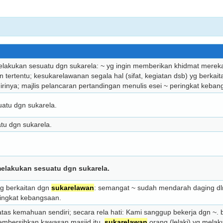
elakukan sesuatu dgn sukarela: ~ yg ingin memberikan khidmat mereka
tertentu; kesukarelawanan segala hal (sifat, kegiatan dsb) yg berkai
rinya; majlis pelancaran pertandingan menulis esei ~ peringkat keban
uatu dgn sukarela.
tu dgn sukarela.
melakukan sesuatu dgn sukarela.
 yg berkaitan dgn
sukarelawan
: semangat ~ sudah mendarah daging dlm
ringkat kebangsaan.
; atas kemahuan sendiri; secara rela hati: Kami sanggup bekerja dgn ~
embersihkan kawasan masjid itu.
sukarelawan
orang (lelaki) yg melak