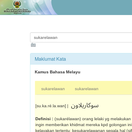
Maklumat Kata
Kamus Bahasa Melayu
sukarelawan
sukarelawan
سوکاريلاون
[su.ka.ré.la.wan] |
Definisi :
(sukarélawan) orang lelaki yg melakukan
ingin memberikan khidmat mereka kpd golongan ini
kelayakan tertentu; kesukarelawanan segala hal (sif