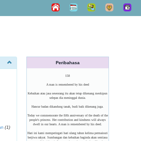
Peribahasa
158
A man is remembered by his deed
Kebaikan atau jasa seseorang itu akan tetap dikenang meskipun
selepas dia meninggal dunia.
Hancur badan dikandung tanah, budi baik dikenang juga.
Today we commemorate the fifth anniversary of the death of the
people's princess. Her contribution and kindness will always
dwell in our hearts. A man is remembered by his deed.
an
(1)
Hari ini kami memperingati hari ulang tahun kelima permaisuri
berjiwa rakyat. Sumbangan dan kebaikan baginda akan sentiasa