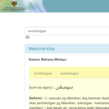
Maklumat Kata
Kamus Bahasa Melayu
sumbangan
sumbangan
سومبڠن
[sum.ba.ngan] |
Definisi :
1. sesuatu yg diberikan sbg bantuan (kpd
atau pertolongan yg diberikan, sokongan: maha­siswa
memberi ~ kpd tanah air; senarainya telah digunak