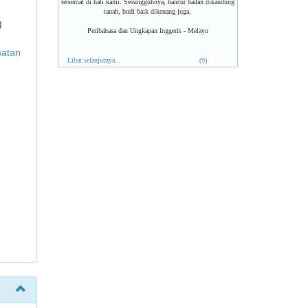
tersemat di hati kami. Sesungguhnya, hancur badan dikandung
tanah, budi baik dikenang juga.
)
Peribahasa dan Ungkapan Inggeris - Melayu
matan
Lihat selanjutnya...
(9)