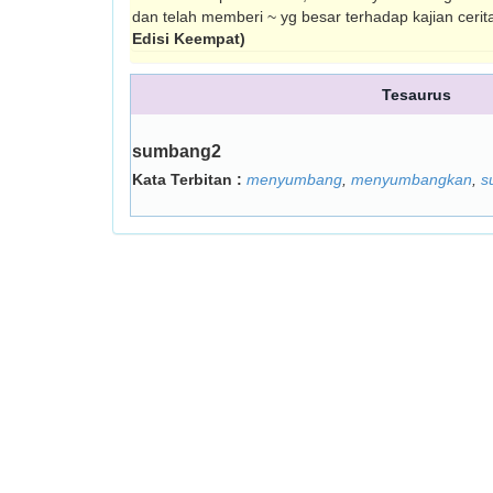
dan telah mem­beri ~ yg besar terhadap kajian cerit
Edisi Keempat)
Tesaurus
sumbang2
Kata Terbitan :
menyumbang
,
menyumbangkan
,
s