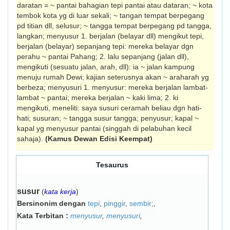
daratan = ~ pantai bahagian tepi pantai atau dataran; ~ kota
tembok kota yg di luar sekali; ~ tangan tempat berpegang
pd titian dll, selusur; ~ tangga tempat berpegang pd tangga,
langkan; menyusur 1. berjalan (belayar dll) mengikut tepi,
berjalan (belayar) sepanjang tepi: mereka belayar dgn
perahu ~ pantai Pahang; 2. lalu sepanjang (jalan dll),
mengikuti (sesuatu jalan, arah, dll): ia ~ jalan kampung
menuju rumah Dewi; kajian seterusnya akan ~ arah­arah yg
berbeza; menyusuri 1. menyusur: mereka berjalan lambat-
lambat ~ pantai; mereka berjalan ~ kaki lima; 2. ki
mengikuti, meneliti: saya susuri ceramah beliau dgn hati-
hati; susuran; ~ tangga susur tangga; penyusur; kapal ~
kapal yg menyusur pantai (singgah di pelabuhan kecil
sahaja).
(Kamus Dewan Edisi Keempat)
Tesaurus
susur
(
kata kerja
)
Bersinonim dengan
tepi
,
pinggir
,
sembir;
,
Kata Terbitan :
menyusur
,
menyusuri
,