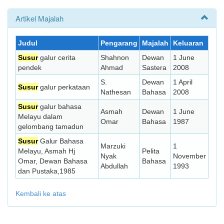
Artikel Majalah
Judul
Pengarang
Majalah
Keluaran
Susur
galur cerita
Shahnon
Dewan
1 June
pendek
Ahmad
Sastera
2008
S.
Dewan
1 April
Susur
galur perkataan
Nathesan
Bahasa
2008
Susur
galur bahasa
Asmah
Dewan
1 June
Melayu dalam
Omar
Bahasa
1987
gelombang tamadun
Susur
Galur Bahasa
Marzuki
1
Melayu, Asmah Hj
Pelita
Nyak
November
Omar, Dewan Bahasa
Bahasa
Abdullah
1993
dan Pustaka,1985
Kembali ke atas