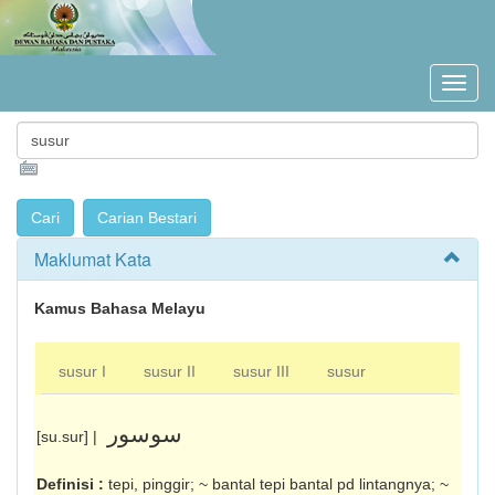
Maklumat Kata
Kamus Bahasa Melayu
susur I
susur II
susur III
susur
سوسور
[su.sur] |
Definisi :
tepi, pinggir; ~ bantal tepi bantal pd lintangnya; ~