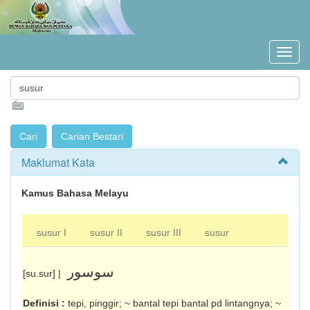
Maklumat Kata
Kamus Bahasa Melayu
susur I
susur II
susur III
susur
سوسور
[su.sur] |
Definisi :
tepi, pinggir; ~ bantal tepi bantal pd lintangnya; ~