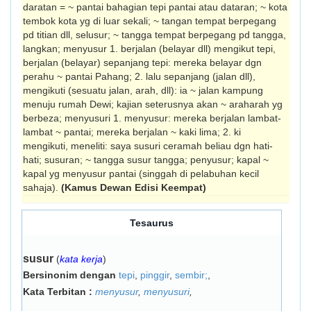
daratan = ~ pantai bahagian tepi pantai atau dataran; ~ kota
tembok kota yg di luar sekali; ~ tangan tempat berpegang
pd titian dll, selusur; ~ tangga tempat berpegang pd tangga,
langkan; menyusur 1. berjalan (belayar dll) mengikut tepi,
berjalan (belayar) sepanjang tepi: mereka belayar dgn
perahu ~ pantai Pahang; 2. lalu sepanjang (jalan dll),
mengikuti (sesuatu jalan, arah, dll): ia ~ jalan kampung
menuju rumah Dewi; kajian seterusnya akan ~ arah­arah yg
berbeza; menyusuri 1. menyusur: mereka berjalan lambat-
lambat ~ pantai; mereka berjalan ~ kaki lima; 2. ki
mengikuti, meneliti: saya susuri ceramah beliau dgn hati-
hati; susuran; ~ tangga susur tangga; penyusur; kapal ~
kapal yg menyusur pantai (singgah di pelabuhan kecil
sahaja).
(Kamus Dewan Edisi Keempat)
Tesaurus
susur
(
kata kerja
)
Bersinonim dengan
tepi
,
pinggir
,
sembir;
,
Kata Terbitan :
menyusur
,
menyusuri
,