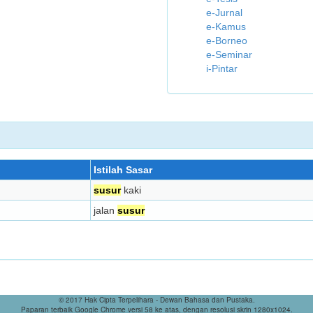
e-Jurnal
e-Kamus
e-Borneo
e-Seminar
i-Pintar
Istilah Sasar
susur
kaki
jalan
susur
© 2017 Hak Cipta Terpelihara - Dewan Bahasa dan Pustaka.
Paparan terbaik Google Chrome versi 58 ke atas, dengan resolusi skrin 1280x1024.