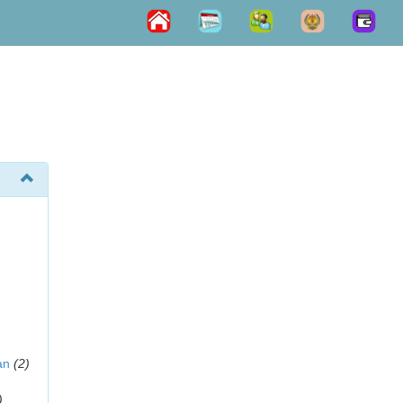
an
(2)
)