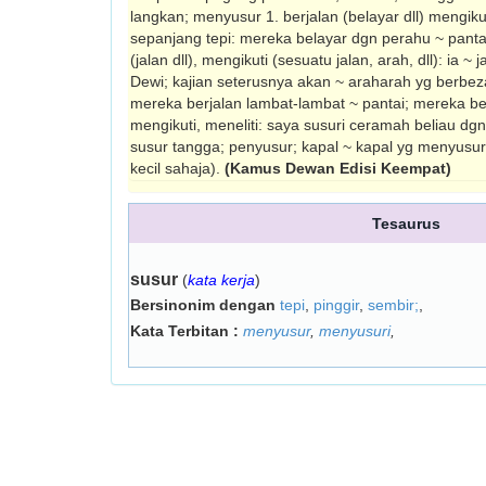
langkan; menyusur 1. berjalan (belayar dll) mengikut
sepanjang tepi: mereka belayar dgn perahu ~ panta
(jalan dll), mengikuti (sesuatu jalan, arah, dll): i
Dewi; kajian seterusnya akan ~ arah­arah yg berbe
mereka berjalan lambat-lambat ~ pantai; mereka berj
mengikuti, meneliti: saya susuri ceramah beliau dgn
susur tangga; penyusur; kapal ~ kapal yg menyusur
kecil sahaja).
(Kamus Dewan Edisi Keempat)
Tesaurus
susur
(
kata kerja
)
Bersinonim dengan
tepi
,
pinggir
,
sembir;
,
Kata Terbitan :
menyusur
,
menyusuri
,