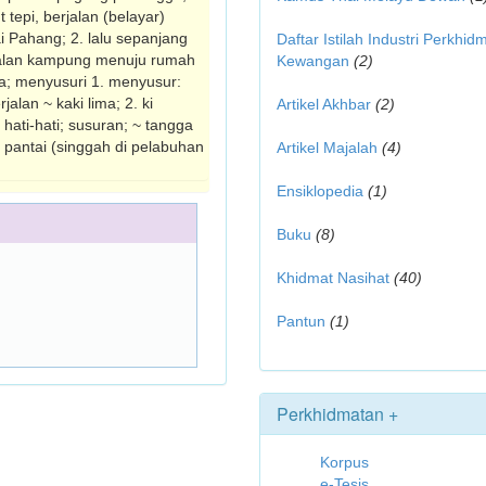
 tepi, berjalan (belayar)
i Pahang; 2. lalu sepanjang
Daftar Istilah Industri Perkhid
a ~ jalan kampung menuju rumah
Kewangan
(2)
za; menyusuri 1. menyusur:
alan ~ kaki lima; 2. ki
Artikel Akhbar
(2)
 hati-hati; susuran; ~ tangga
 pantai (singgah di pelabuhan
Artikel Majalah
(4)
Ensiklopedia
(1)
Buku
(8)
Khidmat Nasihat
(40)
Pantun
(1)
Perkhidmatan +
Korpus
e-Tesis