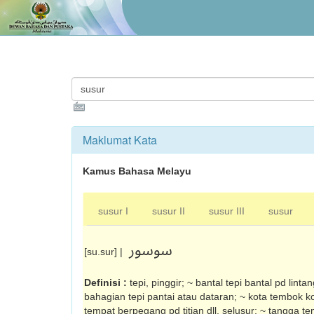
Maklumat Kata
Kamus Bahasa Melayu
susur I
susur II
susur III
susur
سوسور
[su.sur] |
Definisi :
tepi, pinggir; ~ bantal tepi bantal pd lint
bahagian tepi pantai atau dataran; ~ kota tembok kot
tempat berpegang pd titian dll, selusur; ~ tangga 