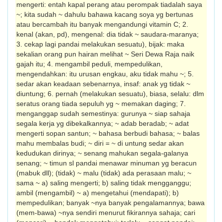
mengerti: entah kapal perang atau perompak tiadalah saya
~; kita sudah ~ dahulu bahawa kacang soya yg bertunas
atau bercambah itu banyak mengandungi vitamin C; 2.
kenal (akan, pd), mengenal: dia tidak ~ saudara-maranya;
3. cekap lagi pandai melakukan sesuatu), bijak: maka
sekalian orang pun hairan melihat ~ Seri Dewa Raja naik
gajah itu; 4. mengambil peduli, mempedulikan,
mengendahkan: itu urusan engkau, aku tidak mahu ~; 5.
sedar akan keadaan sebenarnya, insaf: anak yg tidak ~
diuntung; 6. pernah (melakukan sesuatu), biasa, selalu: dlm
seratus orang tiada sepuluh yg ~ memakan daging; 7.
menganggap sudah semestinya: gurunya ~ siap sahaja
segala kerja yg dibekalkannya; ~ adab beradab; ~ adat
mengerti sopan santun; ~ bahasa berbudi bahasa; ~ balas
mahu membalas budi; ~ diri = ~ di untung sedar akan
kedudukan dirinya; ~ senang mahukan segala-galanya
senang; ~ timun sl pandai menawar minuman yg beracun
(mabuk dll); (tidak) ~ malu (tidak) ada perasaan malu; ~
sama ~ a) saling mengerti; b) saling tidak mengganggu;
ambil (mengambil) ~ a) menge­tahui (mendapati); b)
mempedulikan; banyak ~nya banyak pengalamannya; bawa
(mem-bawa) ~nya sendiri menurut fikirannya sahaja; cari