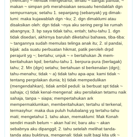
(mencari) ~ hendak mengetahui; terlalu ~ sangat pandai; ~
makan ~ simpan prb merahsiakan sesuatu hendaklah dgn
sempurnanya; setahu 1. sepanjang (sebanyak) yg dimak­
lumi: maka kujawablah dgn ~ku; 2. dgn dimaklumi atau
disaksikan oleh: dgn tidak ~nya aku sering pergi ke rumah
abangnya; 3. bp saya tidak tahu, entah; tahu-tahu 1. dgn
tidak disedari, akhirnya barulah diketahui bahawa, tiba-tiba:
~ tangannya sudah memulas telinga anak itu; 2. sl pandai,
bijak: ada suatu perbuatan hikmat, patik peroleh drpd
perajurit yg ~; bertahu; unjuk ~ = bertahukan Jk mem­
beritahukan kpd; bertahu-tahu 1. berpura-pura (berlagak)
tahu; 2. Mn (dgn) setahu; bertahuan sl berkenalan (dgn);
tahu-menahu; tidak ~ a) tidak tahu apa-apa: kami tidak ~
tentang pergolakan dunia; b) tidak mempedulikan
(mengendahkan), tidak ambil peduli: ia berbuat spt tidak ~
sahaja; c) tidak kenal-mengenal: aku persila­kan tetamu naik
sahaja, tanpa ~ siapa; mempertahukan ark
mempermaklumkan, memberitahukan; tertahu sl terkenal,
termasyhur: maka dua puluh hulubalang yg tertahu-tahu
mati; mengetahui 1. tahu akan, memaklumi: Mak Konah
sendiri masih belum ~ akan hal ini; baru aku ~ akan
sebabnya aku dipanggil; 2. tahu setelah melihat tanda-
tanda atau bukti­nya, mengenali: tidak sulit bagi kita utk ~