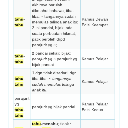
akhirnya barulah
diketahui bahawa, tiba-
tiba: ~ tangannya sudah
tahu
-
Kamus Dewan
memulas telinga anak itu;
tahu
Edisi Keempat
2. sl pandai, bijak: ada
suatu perbuatan hikmat,
patik peroleh drpd
perajurit yg ~;
2
pandai sekali; bijak:
tahu
-
perajurit yg ~
perajurit yg
Kamus Pelajar
tahu
bijak pandai.
1
dgn tidak disedari; dgn
tahu
-
tiba-tiba:
~ tangannya
Kamus Pelajar
tahu
sudah memulas telinga
anak itu
.
perajurit
yg
Kamus Pelajar
perajurit yg bijak pandai.
tahu
-
Edisi Kedua
tahu
tahu
-menahu
; tidak ~