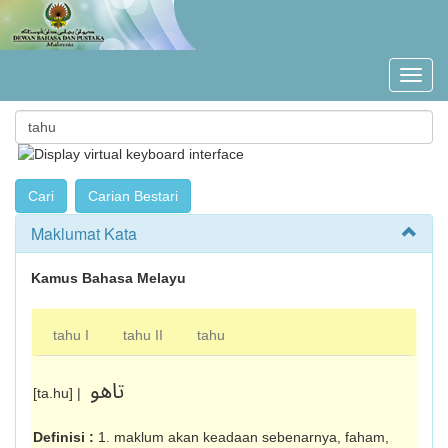
Maklumat Kata
Kamus Bahasa Melayu
tahu I
tahu II
tahu
تاهو
[ta.hu] |
Definisi :
1. maklum akan keadaan sebenarnya, faham,