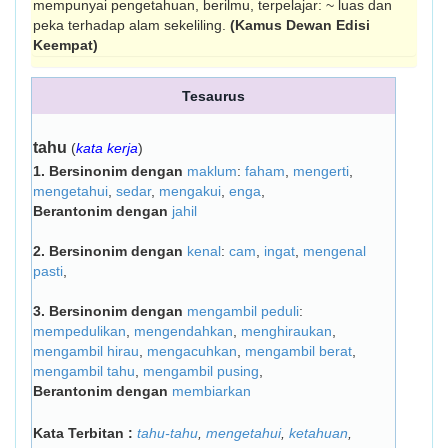
mempunyai pe­ngetahuan, berilmu, terpelajar: ~ luas dan
peka terhadap alam sekeliling.
(Kamus Dewan Edisi
Keempat)
Tesaurus
tahu
(
kata kerja
)
1.
Bersinonim dengan
maklum
:
faham
,
mengerti
,
mengetahui
,
sedar
,
mengakui
,
enga
,
Berantonim dengan
jahil
2.
Bersinonim dengan
kenal
:
cam
,
ingat
,
mengenal
pasti
,
3.
Bersinonim dengan
mengambil peduli
:
mempedulikan
,
mengendahkan
,
menghiraukan
,
mengambil hirau
,
mengacuhkan
,
mengambil berat
,
mengambil tahu
,
mengambil pusing
,
Berantonim dengan
membiarkan
Kata Terbitan :
tahu-tahu
,
mengetahui
,
ketahuan
,