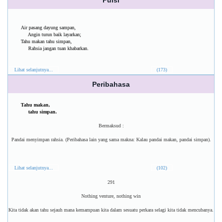
Puisi
Air pasang dayung sampan,
Angin turun baik layarkan;
Tahu makan tahu simpan,
Rahsia jangan tuan khabarkan.
Lihat selanjutnya...
(173)
Peribahasa
Tahu makan,
tahu simpan.
Bermaksud :
Pandai menyimpan rahsia. (Peribahasa lain yang sama makna: Kalau pandai makan, pandai simpan).
Lihat selanjutnya...
(102)
291
Nothing venture, nothing win
Kita tidak akan tahu sejauh mana kemampuan kita dalam sesuatu perkara selagi kita tidak mencubanya.