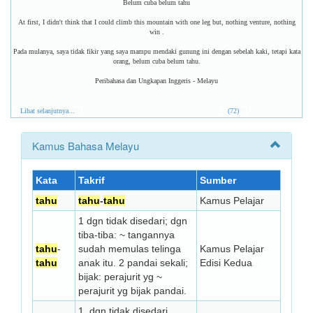
Belum cuba belum tahu
At first, I didn't think that I could climb this mountain with one leg but, nothing venture, nothing
win .
Pada mulanya, saya tidak fikir yang saya mampu mendaki gunung ini dengan sebelah kaki, tetapi kata
orang, belum cuba belum tahu.
Peribahasa dan Ungkapan Inggeris - Melayu
Lihat selanjutnya...
(72)
Kamus Bahasa Melayu
Kata
Takrif
Sumber
tahu
tahu
-
tahu
Kamus Pelajar
1 dgn tidak disedari; dgn
tiba-tiba: ~ tangannya
tahu
-
sudah memulas telinga
Kamus Pelajar
tahu
anak itu. 2 pandai sekali;
Edisi Kedua
bijak: perajurit yg ~
perajurit yg bijak pandai.
1. dgn tidak disedari,