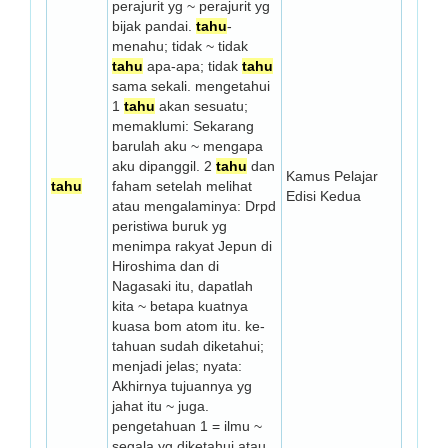
perajurit yg ~ perajurit yg
bijak pandai.
tahu
-
menahu; tidak ~ tidak
tahu
apa-apa; tidak
tahu
sama sekali. mengetahui
1
tahu
akan sesuatu;
memaklumi: Sekarang
barulah aku ~ mengapa
aku dipanggil. 2
tahu
dan
Kamus Pelajar
tahu
faham setelah melihat
Edisi Kedua
atau mengalaminya: Drpd
peristiwa buruk yg
menimpa rakyat Jepun di
Hiroshima dan di
Nagasaki itu, dapatlah
kita ~ betapa kuatnya
kuasa bom atom itu. ke­
tahuan sudah diketahui;
menjadi jelas; nyata:
Akhirnya tujuannya yg
jahat itu ~ juga.
pengetahuan 1 = ilmu ~
segala yg diketahui atau