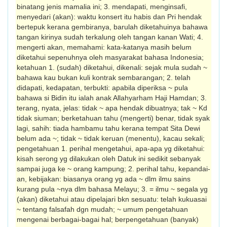
binatang jenis mamalia ini; 3. mendapati, menginsafi,
menyedari (akan): waktu konsert itu habis dan Pri hendak
bertepuk kerana gembiranya, barulah diketahuinya bahawa
tangan kirinya sudah terkalung oleh tangan kanan Wati; 4.
mengerti akan, memahami: kata-katanya masih belum
diketahui se­penuh­nya oleh masyarakat bahasa Indonesia;
ketahuan 1. (sudah) diketahui, dikenali: sejak mula sudah ~
bahawa kau bukan kuli kontrak sembarangan; 2. telah
didapati, kedapatan, terbukti: apabila diperiksa ~ pula
bahawa si Bidin itu ialah anak Allahyarham Haji Hamdan; 3.
terang, nyata, jelas: tidak ~ apa hendak dibuatnya; tak ~ Kd
tidak siuman; berketahuan tahu (mengerti) benar, tidak syak
lagi, sahih: tiada hambamu tahu kerana tempat Sita Dewi
belum ada ~; tidak ~ tidak keruan (menentu), kacau sekali;
pengetahuan 1. perihal mengetahui, apa-apa yg diketahui:
kisah serong yg dilakukan oleh Datuk ini sedikit sebanyak
sampai juga ke ~ orang kampung; 2. perihal tahu, kepan­dai­
an, kebijakan: biasanya orang yg ada ~ dlm ilmu sains
kurang pula ~nya dlm bahasa Melayu; 3. = ilmu ~ segala yg
(akan) dike­tahui atau dipelajari bkn sesuatu: telah kukuasai
~ tentang falsafah dgn mudah; ~ umum pengetahuan
mengenai berbagai-bagai hal; berpengetahuan (banyak)