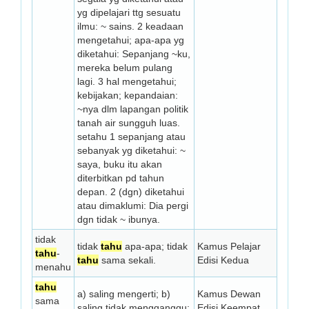
yg dipelajari ttg sesuatu
ilmu: ~ sains. 2 keadaan
mengetahui; apa-apa yg
diketahui: Se­panjang ~ku,
mereka belum pulang
lagi. 3 hal mengetahui;
kebijakan; kepandaian:
~nya dlm lapangan politik
tanah air sungguh luas.
setahu 1 sepanjang atau
sebanyak yg diketahui: ~
saya, buku itu akan
diterbitkan pd tahun
depan. 2 (dgn) diketahui
atau dimaklumi: Dia pergi
dgn tidak ~ ibunya.
tidak
tidak
tahu
apa-apa; tidak
Kamus Pelajar
tahu
-
tahu
sama sekali.
Edisi Kedua
menahu
tahu
a) saling mengerti; b)
Kamus Dewan
sama
saling tidak mengganggu;
Edisi Keempat