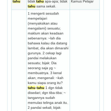
tahu
tidak
tahu
apa-apa; tidak
Kamus Pelajar
tahu
sama sekali.
1 mengerti sesudah
mempelajari
(menyaksikan atau
mengalami) sesuatu;
maklum akan keadaan
sebenarnya: ~lah dia
bahawa kalau dia datang
lambat, dia akan dimarahi
gurunya. 2 cekap lagi
pandai melakukan
sesuatu; bijak: Dia
seorang saja yg ~
membuatnya. 3 kenal
akan; mengenali: ~kah
kamu siapa orang itu?
tahu
-
tahu
1 dgn tidak
disedari; dgn tiba-tiba: ~
tangannya sudah
memulas telinga anak itu.
2 pandai sekali; bijak: