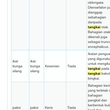
oblongata.
Diensefalon j
dianggap
sebahagian
daripada
tangkai
otak.
Bahagian otak 
dikenali juga
sebagai trunc
encephalicus.
Ikatan pengua
yang digunak
ikat
ikat
untuk mengik
bunga
bunga
Kesenian
Tiada
tangkai
pada
silang
silang
tangkai
bakul
bingkai.
Bahagian keri
yang terletak 
bahagian
pangkal dan
berbentuk bul
paksi
paksi
Keris
Tiada