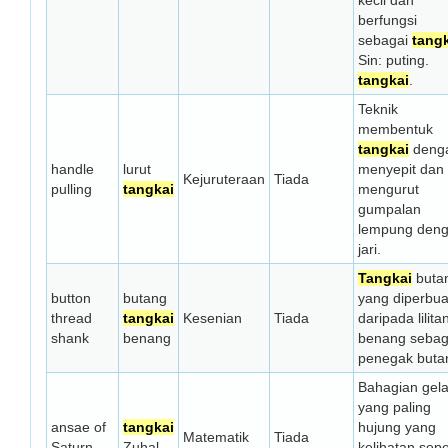
kecil dan
berfungsi
sebagai
tang
Sin: puting.
tangkai
.
Teknik
membentuk
tangkai
deng
handle
lurut
menyepit dan
Kejuruteraan
Tiada
pulling
tangkai
mengurut
gumpalan
lempung den
jari.
Tangkai
buta
button
butang
yang diperbua
thread
tangkai
Kesenian
Tiada
daripada lilita
shank
benang
benang sebag
penegak buta
Bahagian gel
yang paling
ansae of
tangkai
hujung yang
Matematik
Tiada
Saturn
Zuhal
kelihatan sepe