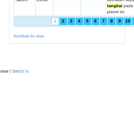
tangkai
pada
planet ini.
1
2
3
4
5
6
7
8
9
10
Kembali ke atas
view |
Switch to