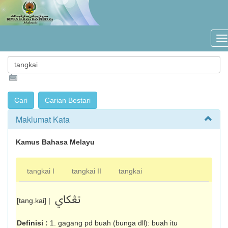
Maklumat Kata
Kamus Bahasa Melayu
tangkai I
tangkai II
tangkai
تڠکاي
[tang.kai] |
Definisi :
1. gagang pd buah (bunga dll): buah itu