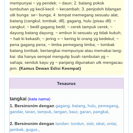
mempunyai ~ yg pendek; ~ daun; 2. batang pokok
tumbuhan yg kecil-kecil: ~ kecambah; 3. penjodoh bilangan
utk bunga: se~ bunga; 4. tempat memegang sesuatu alat,
batang (cangkul, tombak, dll), gagang, hulu (pisau dll): ~
cangkul; ~ bedil gagang bedil; ~ cerek tampuk cerek; ~
dayung batang dayung; ~ embun ki sesuatu yg tidak kukuh;
~ hati ki kekasih; ~ jering = ~ kering ki orang yg kedekut; ~
pena gagang pena; ~ timba pemegang timba; ~ tombak
batang tombak; bertangkai mempunyai atau memakai tang­
kai: dia hanya sempat mengutip buah rambutan yg ~
sahaja; senduk kayu yg ~ panjang digunakan utk mengacau
jem.
(Kamus Dewan Edisi Keempat)
Tesaurus
tangkai
(
kata nama
)
1.
Bersinonim dengan
gagang
:
batang
,
hulu
,
pemegang
,
gandar
,
taran
,
tampuk
,
tangan
,
baur
,
garan
,
pangkal
,
2.
Bersinonim dengan
tandan
:
tundun
,
sisir
,
sikat
,
untai
,
jambak
,
gugus.
,