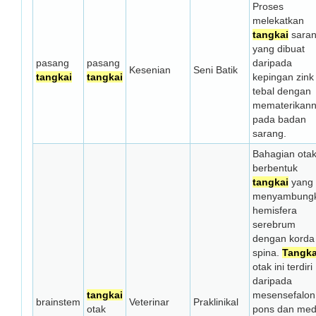
Proses
melekatkan
tangkai
sara
yang dibuat
pasang
pasang
daripada
Kesenian
Seni Batik
tangkai
tangkai
kepingan zink
tebal dengan
mematerikan
pada badan
sarang.
Bahagian ota
berbentuk
tangkai
yang
menyambung
hemisfera
serebrum
dengan korda
spina.
Tangka
otak ini terdiri
daripada
tangkai
mesensefalon
brainstem
Veterinar
Praklinikal
otak
pons dan med