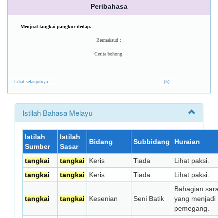
Peribahasa
Menjual tangkai pangkur dedap.
Bermaksud :
Cerita bohong.
Lihat selanjutnya...
(5)
Istilah Bahasa Melayu
Istilah
Istilah
Bidang
Subbidang
Huraian
Sumber
Sasar
tangkai
tangkai
Keris
Tiada
Lihat paksi.
tangkai
tangkai
Keris
Tiada
Lihat paksi.
Bahagian sar
tangkai
tangkai
Kesenian
Seni Batik
yang menjadi
pemegang.