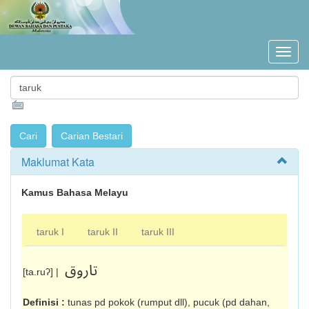
Maklumat Kata
Kamus Bahasa Melayu
taruk I
taruk II
taruk III
تاروق
[ta.ruʔ] |
Definisi :
tunas pd pokok (rumput dll), pucuk (pd dahan,