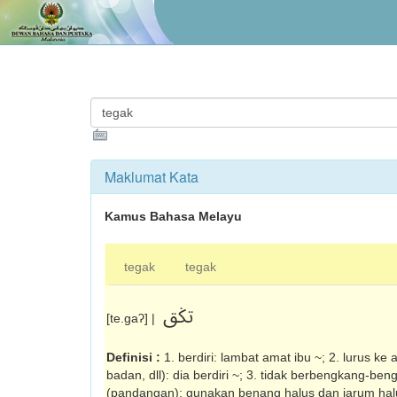
Maklumat Kata
Kamus Bahasa Melayu
tegak
tegak
تݢق
[te.gaʔ] |
Definisi :
1. berdiri: lambat amat ibu ~; 2. lurus ke 
badan, dll): dia berdiri ~; 3. tidak berbengkang-beng
(pandangan): gunakan benang halus dan jarum halus