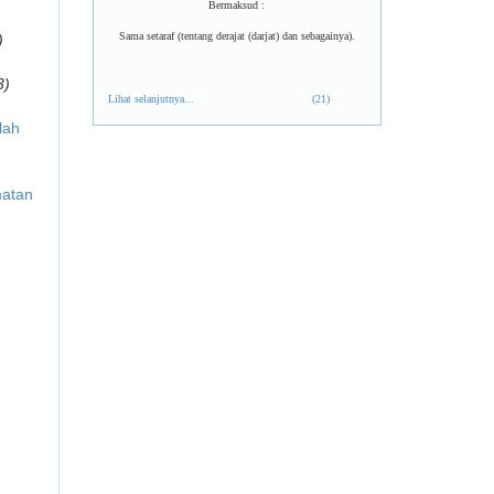
Bermaksud :
Sama setaraf (tentang derajat (darjat) dan sebagainya).
)
3)
Lihat selanjutnya...
(21)
lah
matan