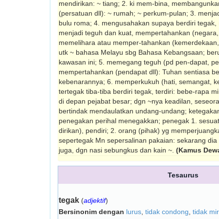
mendirikan: ~ tiang; 2. ki mem-bina, membangunka
(persatuan dll): ~ rumah; ~ perkum-pulan; 3. menj
bulu roma; 4. mengusahakan supaya berdiri tega
menjadi teguh dan kuat, mempertahankan (negara, k
memelihara atau memper-tahankan (kemerdekaan, k
utk ~ bahasa Melayu sbg Bahasa Kebangsaan; ber
kawasan ini; 5. memegang teguh (pd pen-dapat, pend
mempertahankan (pendapat dll): Tuhan sentiasa be
kebenarannya; 6. memperkukuh (hati, semangat, ke
tertegak tiba-tiba berdiri tegak, terdiri: bebe-rapa 
di depan pejabat besar; dgn ~nya keadilan, seseo
bertindak mendaulatkan undang-undang; ketegakan
penegakan perihal menegakkan; penegak 1. sesua
dirikan), pendiri; 2. orang (pihak) yg mem­perjuang
sepertegak Mn sepersalinan pakaian: sekarang dia 
juga, dgn nasi sebungkus dan kain ~.
(Kamus Dewa
Tesaurus
tegak
(
adjektif
)
Bersinonim dengan
lurus
,
tidak condong
,
tidak mi