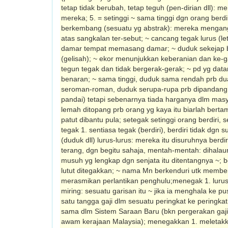
tetap tidak berubah, tetap teguh (pen-dirian dll): m
mereka; 5. = setinggi ~ sama tinggi dgn orang berdir
ber­kembang (sesuatu yg abstrak): mereka meng­a
atas sang­kalan ter-sebut; ~ cancang tegak lurus (let
damar tempat memasang damar; ~ duduk sekejap b
(gelisah); ~ ekor menunjukkan keberanian dan ke-
tegun tegak dan tidak bergerak-gerak; ~ pd yg data
benar­an; ~ sama tinggi, duduk sama rendah prb du
seroman-roman, duduk serupa-rupa prb dipandang 
pandai) tetapi sebenarnya tiada harganya dlm masy
lemah ditopang prb orang yg kaya itu biarlah berta
patut dibantu pula; setegak setinggi orang berdiri, s
tegak 1. sentiasa tegak (berdiri), berdiri tidak dgn 
(duduk dll) lurus-lurus: mereka itu disuruhnya berdir
terang, dgn begitu sahaja, mentah-mentah: dihalau
musuh yg lengkap dgn senjata itu ditentangnya ~; b
lutut ditegakkan; ~ nama Mn berkenduri utk membe
merasmikan perlantikan peng­hulu;menegak 1. lurus
miring: sesuatu garisan itu ~ jika ia meng­hala ke pu
satu tangga gaji dlm sesuatu peringkat ke pering­kat
sama dlm Sistem Saraan Baru (bkn pergerakan gaji
awam kerajaan Malaysia); menegakkan 1. meletakkan 