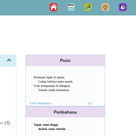
Puisi
Berempat tegak di tepian,
Cukup berlima maka mandi;
Usah mengumpat di bahagian,
Suratan sudah dimenterai.
Lihat selanjutnya...
(5)
Peribahasa
an
(3)
Tegak sama tinggi,
duduk sama rendah.