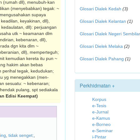
n (rumah dll), menubuh-kan
adikan (menyebabkan) tegak: ~
Glosari Dialek Kedah
(3)
k, mengusahakan supaya
eadilan, keyakinan, dll),
Glosari Dialek Kelantan
(1)
edaulatan, dll): perjuangan
usaha utk ~ keamanan dlm
Glosari Dialek Negeri Sembila
irian, kebenaran, dll),
rada dgn kita dlm ~
Glosari Dielek Melaka
(2)
beranian, dll), memperteguh;
minit kemudian kereta itu pun ~
Glosari Dialek Pahang
(1)
rang hakim akan bebas
 perihal tegak, kedudukan;
tu yg menegakkan (men­
kan sesuatu: ~ kebenaran;
Perkhidmatan +
hendak pulang, spt sediakala
n Edisi Keempat)
Korpus
e-Tesis
e-Jurnal
e-Kamus
e-Borneo
e-Seminar
ring
,
tidak senget;
,
i-Pintar