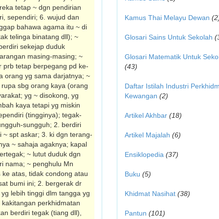
ereka tetap ~ dgn pendirian
i, sependiri; 6. wujud dan
Kamus Thai Melayu Dewan
(2
nggap bahawa agama itu ~ di
ak telinga binatang dll); ~
Glosari Sains Untuk Sekolah
(
erdiri sekejap duduk
garangan masing-masing; ~
Glosari Matematik Untuk Seko
r prb tetap berpegang pd ke­
(43)
a orang yg sama darjatnya; ~
rupa sbg orang kaya (orang
Daftar Istilah Industri Perkhid
arakat; yg ~ disokong, yg
Kewangan
(2)
mbah kaya tetapi yg miskin
ependiri (tingginya); tegak-
Artikel Akhbar
(18)
sungguh-sungguh; 2. berdiri
i ~ spt askar; 3. ki dgn terang-
Artikel Majalah
(6)
nya ~ sahaja agaknya; kapal
ertegak; ~ lutut duduk dgn
Ensiklopedia
(37)
ri nama; ~ penghulu Mn
 ke atas, tidak condong atau
Buku
(5)
sat bumi ini; 2. bergerak dr
 yg lebih tinggi dlm tangga yg
Khidmat Nasihat
(38)
 kakitangan perkhidmatan
berdiri tegak (tiang dll),
Pantun
(101)