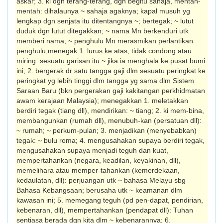
askar; 3. ki dgn terang-terang, dgn begitu sahaja, mentah-
mentah: dihalaunya ~ sahaja agaknya; kapal musuh yg
lengkap dgn senjata itu ditentangnya ~; bertegak; ~ lutut
duduk dgn lutut ditegakkan; ~ nama Mn berkenduri utk
memberi nama; ~ penghulu Mn merasmikan perlantikan
peng­hulu;menegak 1. lurus ke atas, tidak condong atau
miring: sesuatu garisan itu ~ jika ia meng­hala ke pusat bumi
ini; 2. bergerak dr satu tangga gaji dlm sesuatu peringkat ke
pering­kat yg lebih tinggi dlm tangga yg sama dlm Sistem
Saraan Baru (bkn pergerakan gaji kakitangan perkhidmatan
awam kerajaan Malaysia); menegakkan 1. meletakkan
berdiri tegak (tiang dll), mendirikan: ~ tiang; 2. ki mem-bina,
membangunkan (rumah dll), menubuh-kan (persatuan dll):
~ rumah; ~ perkum-pulan; 3. menjadikan (menyebabkan)
tegak: ~ bulu roma; 4. mengusahakan supaya berdiri tegak,
mengusahakan supaya menjadi teguh dan kuat,
mempertahankan (negara, keadilan, keyakinan, dll),
memelihara atau memper-tahankan (kemerdekaan,
kedaulatan, dll): perjuangan utk ~ bahasa Melayu sbg
Bahasa Kebangsaan; berusaha utk ~ keamanan dlm
kawasan ini; 5. memegang teguh (pd pen-dapat, pendirian,
kebenaran, dll), mempertahankan (pendapat dll): Tuhan
sentiasa berada dgn kita dlm ~ kebenarannya; 6.