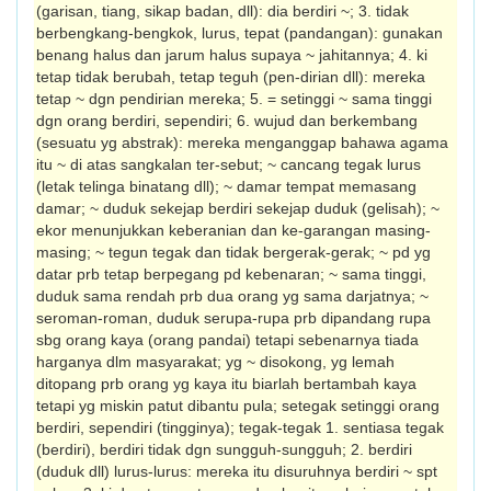
(garisan, tiang, sikap badan, dll): dia berdiri ~; 3. tidak
berbengkang-bengkok, lurus, tepat (pandangan): gunakan
benang halus dan jarum halus supaya ~ jahitannya; 4. ki
tetap tidak berubah, tetap teguh (pen-dirian dll): mereka
tetap ~ dgn pendirian mereka; 5. = setinggi ~ sama tinggi
dgn orang berdiri, sependiri; 6. wujud dan ber­kembang
(sesuatu yg abstrak): mereka meng­anggap bahawa agama
itu ~ di atas sang­kalan ter-sebut; ~ cancang tegak lurus
(letak telinga binatang dll); ~ damar tempat memasang
damar; ~ duduk sekejap berdiri sekejap duduk (gelisah); ~
ekor menunjukkan keberanian dan ke-garangan masing-
masing; ~ tegun tegak dan tidak bergerak-gerak; ~ pd yg
datar prb tetap berpegang pd ke­benar­an; ~ sama tinggi,
duduk sama rendah prb dua orang yg sama darjatnya; ~
seroman-roman, duduk serupa-rupa prb dipandang rupa
sbg orang kaya (orang pandai) tetapi sebenarnya tiada
harganya dlm masyarakat; yg ~ disokong, yg lemah
ditopang prb orang yg kaya itu biarlah bertambah kaya
tetapi yg miskin patut dibantu pula; setegak setinggi orang
berdiri, sependiri (tingginya); tegak-tegak 1. sentiasa tegak
(berdiri), berdiri tidak dgn sungguh-sungguh; 2. berdiri
(duduk dll) lurus-lurus: mereka itu disuruhnya berdiri ~ spt