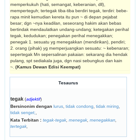
memperkukuh (hati, semangat, keberanian, dll),
memperteguh; tertegak tiba-tiba berdiri tegak, terdiri: bebe-
rapa minit kemudian kereta itu pun ~ di depan pejabat
besar; dgn ~nya keadilan, seseorang hakim akan bebas
bertindak mendaulatkan undang-undang; ketegakan perihal
tegak, kedudukan; penegakan perihal menegakkan;
penegak 1. sesuatu yg menegakkan (men­dirikan), pendiri;
2. orang (pihak) yg mem­perjuangkan sesuatu: ~ kebenaran;
sepertegak Mn sepersalinan pakaian: sekarang dia hendak
pulang, spt sediakala juga, dgn nasi sebungkus dan kain
~.
(Kamus Dewan Edisi Keempat)
Tesaurus
tegak
(
adjektif
)
Bersinonim dengan
lurus
,
tidak condong
,
tidak miring
,
tidak senget;
,
Kata Terbitan :
tegak-tegak
,
menegak
,
menegakkan
,
tertegak
,