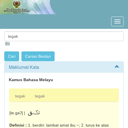
Maklumat Kata
Kamus Bahasa Melayu
tegak
tegak
تݢق
[te.gaʔ] |
Definisi :
1. berdiri: lambat amat ibu ~; 2. lurus ke atas