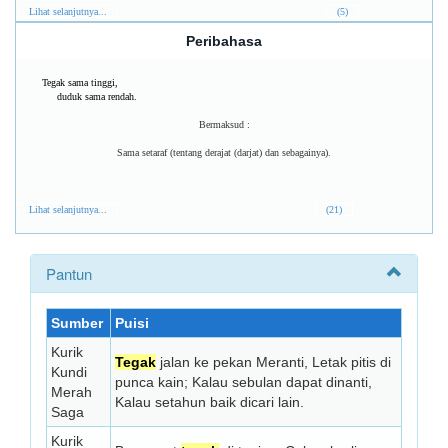
Lihat selanjutnya...
(5)
Peribahasa
Tegak sama tinggi,
duduk sama rendah.
Bermaksud :
Sama setaraf (tentang derajat (darjat) dan sebagainya).
Lihat selanjutnya...
(21)
Pantun
Sumber
Puisi
Kurik
Tegak
jalan ke pekan Meranti, Letak pitis di
Kundi
punca kain; Kalau sebulan dapat dinanti,
Merah
Kalau setahun baik dicari lain.
Saga
Kurik