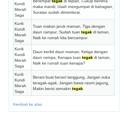
Berempat
tegak
di tepian, Cukup berlima
Kundi
maka mandi; Usah mengumpat di bahagian,
Merah
Suratan sudah dimenterai.
Saga
Kurik
Tuan makan jeruk maman, Tiga dengan
Kundi
daun campur; Sudah tuan
tegak
di laman,
Merah
Naik ke rumah kita bercampur.
Saga
Kurik
Daun kerikil daun maman, Ketiga dengan
Kundi
daun cempa; Kenapa tuan
tegak
di laman,
Merah
Naik ke rumah tuan kenapa?
Saga
Kurik
Berani buat berani tanggung, Jangan suka
Kundi
teragak-agak; Jangan bawa rasmi jagung,
Merah
Makin berisi semakin
tegak
.
Saga
Kembali ke atas