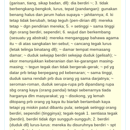
(garisan, tiang, sikap badan, dll): dia berdiri ~; 3. tidak
berbengkang-bengkok, lurus, tepat (pandangan): gunakan
benang halus dan jarum halus supaya ~ jahitannya; 4. ki
tetap tidak berubah, tetap teguh (pen-dirian dll): mereka
tetap ~ dgn pendirian mereka; 5. = setinggi ~ sama tinggi
dgn orang berdiri, sependiri; 6. wujud dan ber­kembang
(sesuatu yg abstrak): mereka meng­anggap bahawa agama
itu ~ di atas sang­kalan ter-sebut; ~ cancang tegak lurus
(letak telinga binatang dll); ~ damar tempat memasang
damar; ~ duduk sekejap berdiri sekejap duduk (gelisah); ~
ekor menunjukkan keberanian dan ke-garangan masing-
masing; ~ tegun tegak dan tidak bergerak-gerak; ~ pd yg
datar prb tetap berpegang pd ke­benar­an; ~ sama tinggi,
duduk sama rendah prb dua orang yg sama darjatnya; ~
seroman-roman, duduk serupa-rupa prb dipandang rupa
sbg orang kaya (orang pandai) tetapi sebenarnya tiada
harganya dlm masyarakat; yg ~ disokong, yg lemah
ditopang prb orang yg kaya itu biarlah bertambah kaya
tetapi yg miskin patut dibantu pula; setegak setinggi orang
berdiri, sependiri (tingginya); tegak-tegak 1. sentiasa tegak
(berdiri), berdiri tidak dgn sungguh-sungguh; 2. berdiri
(duduk dll) lurus-lurus: mereka itu disuruhnya berdiri ~ spt