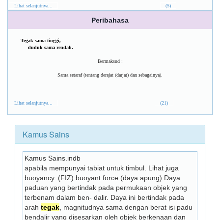
Lihat selanjutnya...
(5)
Peribahasa
Tegak sama tinggi,
duduk sama rendah.
Bermaksud :
Sama setaraf (tentang derajat (darjat) dan sebagainya).
Lihat selanjutnya...
(21)
Kamus Sains
Kamus Sains.indb
apabila mempunyai tabiat untuk timbul. Lihat juga 
buoyancy. (FIZ) buoyant force (daya apung) Daya 
paduan yang bertindak pada permukaan objek yang 
terbenam dalam ben- dalir. Daya ini bertindak pada 
arah 
tegak
, magnitudnya sama dengan berat isi padu 
bendalir yang disesarkan oleh objek berkenaan dan 