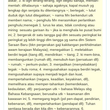
askar; 3. ki dgn terang-terang, dgn begitu sahaja, mentah-
mentah: dihalaunya ~ sahaja agaknya; kapal musuh yg
lengkap dgn senjata itu ditentangnya ~; bertegak; ~ lutut
duduk dgn lutut ditegakkan; ~ nama Mn berkenduri utk
memberi nama; ~ penghulu Mn merasmikan perlantikan
peng­hulu;menegak 1. lurus ke atas, tidak condong atau
miring: sesuatu garisan itu ~ jika ia meng­hala ke pusat bumi
ini; 2. bergerak dr satu tangga gaji dlm sesuatu peringkat ke
pering­kat yg lebih tinggi dlm tangga yg sama dlm Sistem
Saraan Baru (bkn pergerakan gaji kakitangan perkhidmatan
awam kerajaan Malaysia); menegakkan 1. meletakkan
berdiri tegak (tiang dll), mendirikan: ~ tiang; 2. ki mem-bina,
membangunkan (rumah dll), menubuh-kan (persatuan dll):
~ rumah; ~ perkum-pulan; 3. menjadikan (menyebabkan)
tegak: ~ bulu roma; 4. mengusahakan supaya berdiri tegak,
mengusahakan supaya menjadi teguh dan kuat,
mempertahankan (negara, keadilan, keyakinan, dll),
memelihara atau memper-tahankan (kemerdekaan,
kedaulatan, dll): perjuangan utk ~ bahasa Melayu sbg
Bahasa Kebangsaan; berusaha utk ~ keamanan dlm
kawasan ini; 5. memegang teguh (pd pen-dapat, pendirian,
kebenaran, dll), mempertahankan (pendapat dll): Tuhan
sentiasa berada dgn kita dlm ~ kebenarannya; 6.