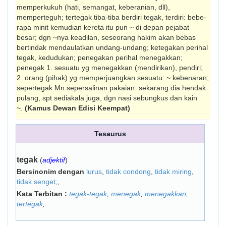
memperkukuh (hati, semangat, keberanian, dll),
memperteguh; tertegak tiba-tiba berdiri tegak, terdiri: bebe-
rapa minit kemudian kereta itu pun ~ di depan pejabat
besar; dgn ~nya keadilan, seseorang hakim akan bebas
bertindak mendaulatkan undang-undang; ketegakan perihal
tegak, kedudukan; penegakan perihal menegakkan;
penegak 1. sesuatu yg menegakkan (men­dirikan), pendiri;
2. orang (pihak) yg mem­perjuangkan sesuatu: ~ kebenaran;
sepertegak Mn sepersalinan pakaian: sekarang dia hendak
pulang, spt sediakala juga, dgn nasi sebungkus dan kain
~.
(Kamus Dewan Edisi Keempat)
Tesaurus
tegak
(
adjektif
)
Bersinonim dengan
lurus
,
tidak condong
,
tidak miring
,
tidak senget;
,
Kata Terbitan :
tegak-tegak
,
menegak
,
menegakkan
,
tertegak
,