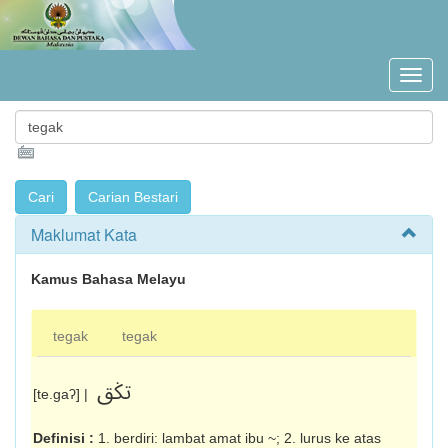
Maklumat Kata
Kamus Bahasa Melayu
tegak
tegak
تݢق
[te.gaʔ] |
Definisi :
1. berdiri: lambat amat ibu ~; 2. lurus ke atas