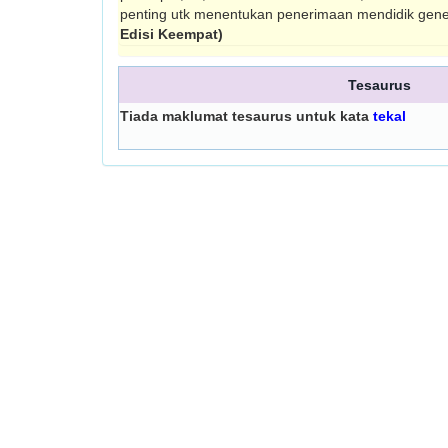
penting utk menentukan penerimaan mendidik gen
Edisi Keempat)
Tesaurus
Tiada maklumat tesaurus untuk kata
tekal