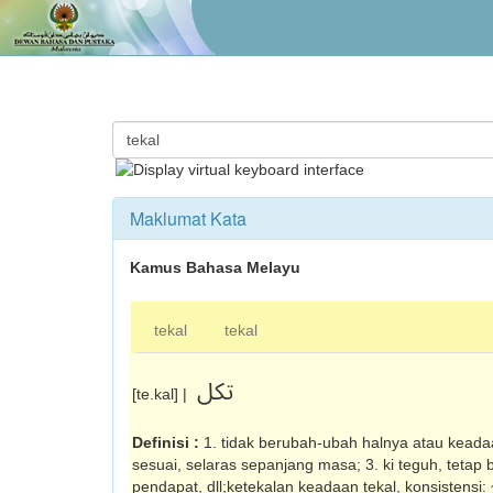
Maklumat Kata
Kamus Bahasa Melayu
tekal
tekal
تکل
[te.kal] |
Definisi :
1. tidak berubah-ubah halnya atau keadaa
sesuai, selaras sepanjang masa; 3. ki teguh, tetap
pendapat, dll;ketekalan keadaan tekal, konsistensi: