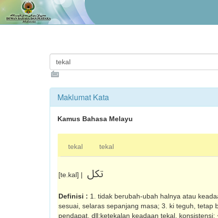
Maklumat Kata
Kamus Bahasa Melayu
tekal
tekal
تکل
[te.kal] |
Definisi :
1. tidak berubah-ubah halnya atau keadaa
sesuai, selaras sepanjang masa; 3. ki teguh, tetap
pendapat, dll;ketekalan keadaan tekal, konsistensi: