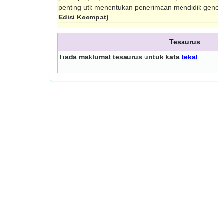
penting utk menentukan penerimaan mendidik gen
Edisi Keempat)
Tesaurus
Tiada maklumat tesaurus untuk kata
tekal