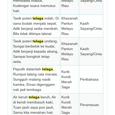
membawa mabuk,
Melayu
Sayang/Cinta
Kudengar suara memutus
Riau
hati.
Tasik puteri
telaga
indah, Di
Khazanah
sana budak menjala sepat;
Pantun
Kasih
Adik berjanji sedia menikah,
Melayu
Sayang/Cinta
Bila tidak ditimpa laknat.
Riau
Tasik puteri
telaga
undang,
Khazanah
Sungai berbelok ke kuala;
Pantun
Kasih
Adik berjanji kepada abang,
Melayu
Sayang/Cinta
Sampai bongkok tetap
Riau
setia.
Pepulih dalamlah
telaga
,
Kurik
Rumput lalang rata merata;
Kundi
Sungguh malang nasib
Peribahasa
Merah
hamba, Emas digenggam
Saga
nak jadi tembaga.
Air keruh
telaga
keruh, Air
Kurik
di kendi membasuh kaki;
Kundi
Perantauan
Tuan jauh saya pun jauh,
Merah
Sama kita menahan hati.
Saga