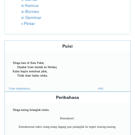
e-Kamus
e-Borneo
e-Seminar
i-Pintar
Puisi
Telaga batu di Batu Pahat,
Dipahat Siam hendak ke Melaka;
Kalau begitu membuat jahat,
Tidak diam badan celaka.
Lihat selanjutnya...
(44)
Peribahasa
Telaga kering hilanglah timba.
Bermaksud :
Kemakmuran habis orang-orang dagang pun pulanglah ke negeri masing-masing.