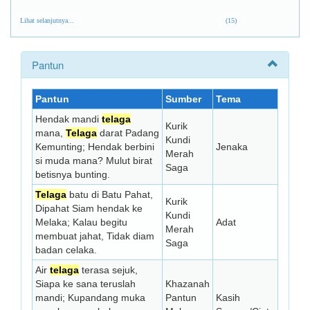
Lihat selanjutnya...
(15)
Pantun
Pantun
Sumber
Tema
Hendak mandi
telaga
Kurik
mana,
Telaga
darat Padang
Kundi
Kemunting; Hendak berbini
Jenaka
Merah
si muda mana? Mulut birat
Saga
betisnya bunting.
Telaga
batu di Batu Pahat,
Kurik
Dipahat Siam hendak ke
Kundi
Melaka; Kalau begitu
Adat
Merah
membuat jahat, Tidak diam
Saga
badan celaka.
Air
telaga
terasa sejuk,
Siapa ke sana teruslah
Khazanah
mandi; Kupandang muka
Pantun
Kasih