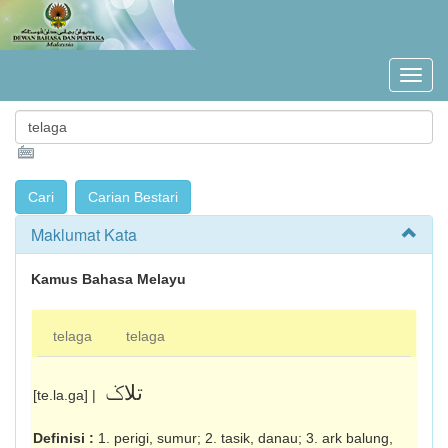
Maklumat Kata
Kamus Bahasa Melayu
telaga
telaga
[te.la.ga] |
Definisi :
1. perigi, sumur; 2. tasik, danau; 3. ark balung,