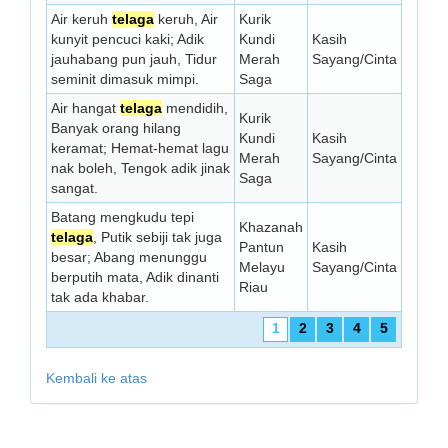
Air keruh
telaga
keruh, Air
Kurik
kunyit pencuci kaki; Adik
Kundi
Kasih
jauhabang pun jauh, Tidur
Merah
Sayang/Cinta
seminit dimasuk mimpi.
Saga
Air hangat
telaga
mendidih,
Kurik
Banyak orang hilang
Kundi
Kasih
keramat; Hemat-hemat lagu
Merah
Sayang/Cinta
nak boleh, Tengok adik jinak
Saga
sangat.
Batang mengkudu tepi
Khazanah
telaga
, Putik sebiji tak juga
Pantun
Kasih
besar; Abang menunggu
Melayu
Sayang/Cinta
berputih mata, Adik dinanti
Riau
tak ada khabar.
1
2
3
4
5
Kembali ke atas