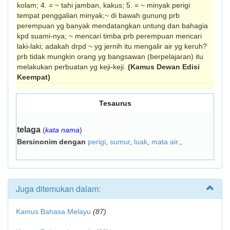
kolam; 4. = ~ tahi jamban, kakus; 5. = ~ minyak perigi
tempat penggalian minyak;~ di bawah gunung prb
perempuan yg banyak mendatangkan untung dan bahagia
kpd suami-nya; ~ mencari timba prb perempuan mencari
laki-laki; adakah drpd ~ yg jernih itu mengalir air yg keruh?
prb tidak mungkin orang yg bangsawan (berpelajaran) itu
melakukan perbuatan yg keji-keji.
(Kamus Dewan Edisi
Keempat)
Tesaurus
telaga
(
kata nama
)
Bersinonim dengan
perigi
,
sumur
,
luak
,
mata air.
,
Juga ditemukan dalam:
Kamus Bahasa Melayu
(87)