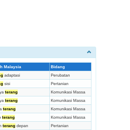
lah Malaysia
Bidang
ng
adaptasi
Perubatan
ng
sisi
Pertanian
aya
terang
Komunikasi Massa
aya
terang
Komunikasi Massa
na
terang
Komunikasi Massa
p
terang
Komunikasi Massa
an
terang
depan
Pertanian