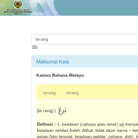
Maklumat Kata
Kamus Bahasa Melayu
terang
terang
ترڠ
[te.rang] |
Definisi :
1. keadaan (cahaya atau sinar) yg me­ny
keadaan sekilas boleh dilihat: tidak akan sama ~ la
gelap (bkn tempat, ke­adaan sekitar, cahaya, dsb), 