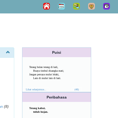
Puisi
Terang bulan terang di kali,
Buaya timbul disangka mati;
Jangan percaya mulut lelaki,
Lain di mulut lain di hati.
Lihat selanjutnya...
(48)
Peribahasa
an
(8)
Terang kabut,
teduh hujan.