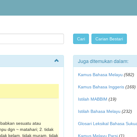
Juga ditemukan dalam:
Kamus Bahasa Melayu
(582)
Kamus Bahasa Inggeris
(169)
Istilah MABBIM
(19)
Istilah Bahasa Melayu
(232)
e­babkan sesuatu atau
Glosari Leksikal Bahasa Suku
mpu dgn ~ matahari; 2. tidak
tidak kelam, tidak muram, tidak
Kamus Melayu Parsi
(1)