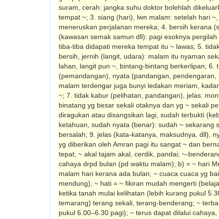
suram, cerah: jangka suhu doktor bolehlah dikeluark
tempat ~; 3. siang (hari), lwn malam: setelah hari 
meneruskan perjalanan mereka; 4. bersih kerana (s
(kawasan semak samun dll): pagi esoknya pergilah
tiba-tiba didapati mereka tempat itu ~ lawas; 5. tidak
bersih, jernih (langit, udara): malam itu nyaman se
lahan, langit pun ~, bintang-bintang berkerlipan; 6. t
(pemandangan), nyata (pandangan, pendengaran, pe
malam terdengar juga bunyi ledakan meriam, kadan
~; 7. tidak kabur (pelihatan, pan­dangan), jelas: mo
binatang yg besar sekali otaknya dan yg ~ sekali pe
diragukan atau disangsikan lagi, sudah terbukti (ke
ketahuan, sudah nyata (benar): sudah ~ sekarang s
bersalah; 9. jelas (kata-kata­nya, maksudnya, dll),
yg diberikan oleh Amran pagi itu sangat ~ dan ber
tepat; ~ akal tajam akal, cerdik, pandai; ~-ben­deran
cahaya drpd bulan (pd waktu malam); b) = ~ hari Mn
malam hari kerana ada bulan; ~ cuaca cuaca yg bai
mendung); ~ hati = ~ fikiran mudah mengerti (belaja
ketika tanah mulai kelihatan (lebih kurang pukul 5.
temarang) terang sekali, terang-benderang; ~ terban
pukul 6.00–6.30 pagi); ~ terus dapat dilalui cahaya, 