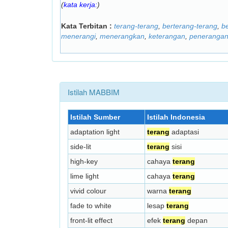
(
kata kerja:
)
Kata Terbitan :
terang-terang
,
berterang-terang
,
b
menerangi
,
menerangkan
,
keterangan
,
peneranga
Istilah MABBIM
Istilah Sumber
Istilah Indonesia
adaptation light
terang
adaptasi
side-lit
terang
sisi
high-key
cahaya
terang
lime light
cahaya
terang
vivid colour
warna
terang
fade to white
lesap
terang
front-lit effect
efek
terang
depan