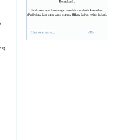
Bermaksud :
Telah mendapat kesenangan sesudah menderita kesusahan.
(Peribahasa lain yang sama makna: Hilang kabus, teduh hujan).
)
Lihat selanjutnya...
(30)
13)