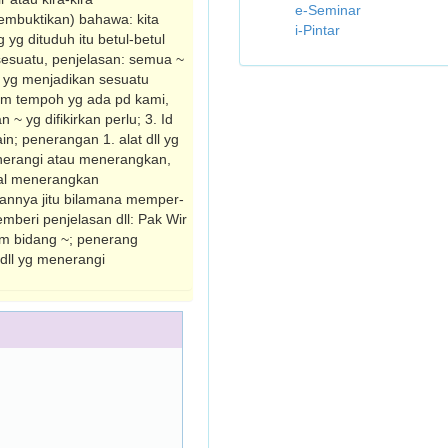
e-Seminar
mbuktikan) bahawa: kita
i-Pintar
yg dituduh itu betul-betul
sesuatu, penjelasan: semua ~
l yg menjadikan sesuatu
 dlm tempoh yg ada pd kami,
 yg difikirkan perlu; 3. Id
n; penerangan 1. alat dll yg
menerangi atau menerangkan,
hal menerangkan
sannya jitu bilamana memper­
memberi penjelasan dll: Pak Wir
dlm bidang ~; penerang
 dll yg menerangi