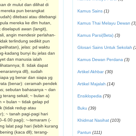
an dr mulut dan dilihat di
~, mereka pun berangkat
Kamus Sains
(1)
udah) ditebasi atau ditebangi
 pula mereka ke dlm hutan,
Kamus Thai Melayu Dewan
(3
 diselaputi awan (langit),
kali, angin mendesir perlahan-
Kamus Parsi(Beta)
(3)
idak terlindung sedikit pun
lihatan), jelas: pd waktu
Glosari Sains Untuk Sekolah
(
g-kadang bunyi itu jelas dan
nyet dan manusia ialah
Kamus Dewan Perdana
(3)
lihatannya; 8. tidak dapat
be­narannya dll), sudah
Artikel Akhbar
(30)
iapa yg benar dan siapa yg
 nyata (benar): ceramah pendek
Artikel Majalah
(14)
nas; sebutan bahasanya ~ dan
g terang sekali; ~ bulan a)
Ensiklopedia
(79)
 = bulan ~ tidak gelap pd
k (tidak redup atau
Buku
(39)
r); ~ tanah pagi-pagi hari
30–6.00 pagi); ~-temaram (-
Khidmat Nasihat
(103)
g lalat pagi hari (lebih kurang
bening (kaca dll); terang-
Pantun
(111)