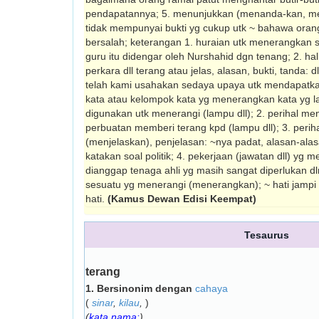
pendapatannya; 5. menun­jukkan (menanda-kan, me
tidak mempunyai bukti yg cukup utk ~ bahawa orang 
bersalah; keterangan 1. huraian utk menerangkan 
guru itu didengar oleh Nurshahid dgn tenang; 2. ha
perkara dll terang atau jelas, alasan, bukti, tanda:
telah kami usahakan sedaya upaya utk mendapatkan ~
kata atau kelompok kata yg mene­rangkan kata yg lai
digunakan utk mene­rangi (lampu dll); 2. perihal 
perbuatan memberi terang kpd (lampu dll); 3. peri
(menjelaskan), penjelasan: ~nya padat, alasan-ala
katakan soal politik; 4. pekerjaan (jawatan dll) yg 
di­anggap tenaga ahli yg masih sangat diperlu­kan 
sesuatu yg menerangi (menerang­kan); ~ hati jampi
hati.
(Kamus Dewan Edisi Keempat)
Tesaurus
terang
1.
Bersinonim dengan
cahaya
(
sinar
,
kilau
,
)
(
kata nama:
)