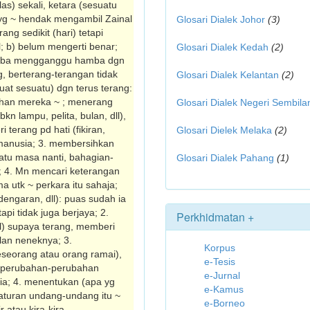
elas) sekali, ketara (sesuatu
 yg ~ hendak mengambil Zainal
Glosari Dialek Johor
(3)
ng sedikit (hari) tetapi
l; b) belum mengerti benar;
Glosari Dialek Kedah
(2)
 cuba mengganggu hamba dgn
, berterang-terangan tidak
Glosari Dialek Kelantan
(2)
at sesuatu) dgn terus terang:
ahan mereka ~ ; menerang
Glosari Dialek Negeri Sembila
n lampu, pelita, bulan, dll),
 terang pd hati (fikiran,
Glosari Dielek Melaka
(2)
 manusia; 3. mem­bersihkan
atu masa nanti, bahagian-
Glosari Dialek Pahang
(1)
n; 4. Mn mencari keterangan
ma utk ~ perkara itu sahaja;
engaran, dll): puas sudah ia
api tidak juga berjaya; 2.
Perkhidmatan +
l) supaya terang, memberi
lan neneknya; 3.
Korpus
eseorang atau orang ramai),
e-Tesis
 perubahan-perubahan
e-Jurnal
ysia; 4. menentukan (apa yg
e-Kamus
­aturan undang-undang itu ~
e-Borneo
 atau kira-kira