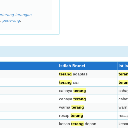
erterang-terangan
,
n
,
penerang
,
Istilah Brunei
Isti
terang
adaptasi
tera
terang
sisi
tera
cahaya
terang
cah
cahaya
terang
cah
warna
terang
war
resap
terang
resa
kesan
terang
depan
kes