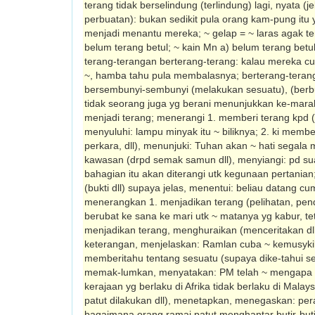
terang tidak berselindung (terlin­dung) lagi, nyata (j
perbuatan): bukan sedikit pula orang kam-pung itu
menjadi menantu mereka; ~ gelap = ~ laras agak tera
belum terang betul; ~ kain Mn a) belum terang betu
terang-terangan berterang-terang: kalau mereka
~, hamba tahu pula membalasnya; berterang-terang
bersembunyi-sembunyi (melakukan sesuatu), (berbu
tidak seorang juga yg berani menunjukkan ke-mar
menjadi terang; menerangi 1. memberi terang kpd (bk
menyuluhi: lampu minyak itu ~ biliknya; 2. ki memberi
perkara, dll), menunjuki: Tuhan akan ~ hati segala
kawasan (drpd semak samun dll), menyiangi: pd su
bahagian itu akan diterangi utk kegunaan pertania
(bukti dll) supaya jelas, menentui: beliau datang cu
menerangkan 1. menjadikan terang (pelihatan, pend
ber­ubat ke sana ke mari utk ~ matanya yg kabur, tet
men­jadikan terang, menghuraikan (menceritakan dl
keterangan, menjelaskan: Ramlan cuba ~ kemusyki
memberitahu tentang sesuatu (supaya dike-tahui s
memak-lumkan, menyatakan: PM telah ~ mengapa
kerajaan yg berlaku di Afrika tidak berlaku di Mala
patut dilakukan dll), menetapkan, menegaskan: per
bagaimana orang ramai patut menghantar butir-butir