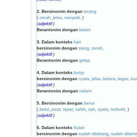
2.
Bersinonim dengan
terang
(
cerah
,
jelas
,
nampak
,
)
(
adjektif:
)
Berantonim dengan
kelam
3.
Dalam konteks
hari
bersinonim dengan
siang
,
cerah
,
(
adjektif:
)
Berantonim dengan
gelap
4.
Dalam konteks
bunyi
bersinonim dengan
nyata
,
jelas
,
ketara
,
tegas
,
ku
(
adjektif:
)
Berantonim dengan
redam
5.
Bersinonim dengan
benar
(
betul
,
pasti
,
tepat
,
sahih
,
sah
,
nyata
,
terbukti
,
)
(
adjektif:
)
6.
Dalam konteks
hutan
bersinonim dengan
sudah ditebang
,
sudah dibers