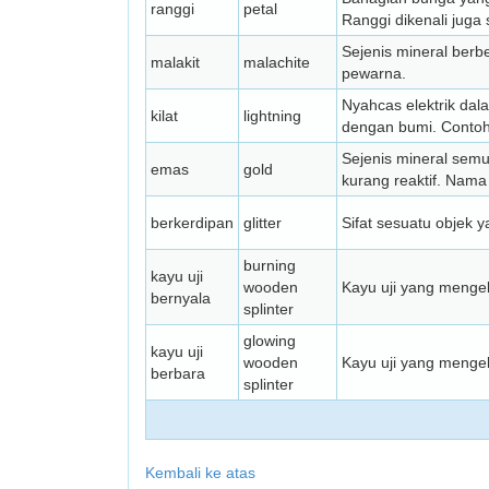
ranggi
petal
Ranggi dikenali juga
Sejenis mineral berb
malakit
malachite
pewarna.
Nyahcas elektrik da
kilat
lightning
dengan bumi. Contohn
Sejenis mineral semu
emas
gold
kurang reaktif. Nama 
berkerdipan
glitter
Sifat sesuatu objek
burning
kayu uji
wooden
Kayu uji yang menge
bernyala
splinter
glowing
kayu uji
wooden
Kayu uji yang menge
berbara
splinter
Kembali ke atas