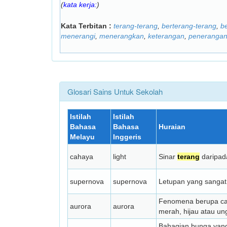
(
kata kerja:
)
Kata Terbitan :
terang-terang
,
berterang-terang
,
b
menerangi
,
menerangkan
,
keterangan
,
peneranga
Glosari Sains Untuk Sekolah
Istilah
Istilah
Bahasa
Bahasa
Huraian
Melayu
Inggeris
cahaya
light
Sinar
terang
daripad
supernova
supernova
Letupan yang sanga
Fenomena berupa c
aurora
aurora
merah, hijau atau ung
Bahagian bunga yan