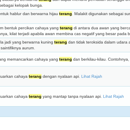
 sebagai kelopak bunga.
entuk hablur dan berwarna hijau
terang
. Malakit digunakan sebagai s
lam bentuk percikan cahaya yang
terang
di antara dua awan yang berca
ya, kilat terjadi apabila awan membina cas negatif yang besar pada
la jadi yang berwarna kuning
terang
dan tidak teroksida dalam udara a
saintifiknya aurum.
 yang memancarkan cahaya yang
terang
dan berkilau-kilau. Contohnya,
luarkan cahaya
terang
dengan nyalaan api.
Lihat Rajah
luarkan cahaya
terang
yang mantap tanpa nyalaan api.
Lihat Rajah