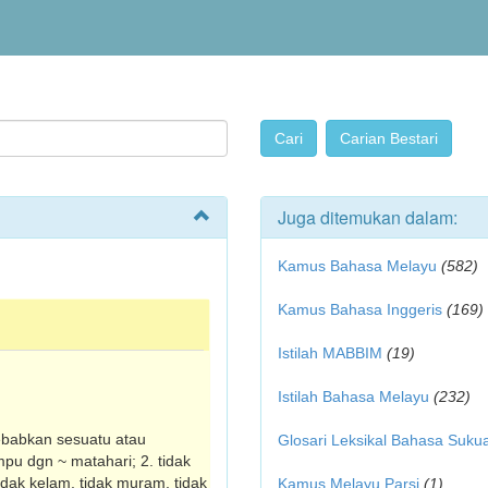
Juga ditemukan dalam:
Kamus Bahasa Melayu
(582)
Kamus Bahasa Inggeris
(169)
Istilah MABBIM
(19)
Istilah Bahasa Melayu
(232)
e­babkan sesuatu atau
Glosari Leksikal Bahasa Suku
mpu dgn ~ matahari; 2. tidak
tidak kelam, tidak muram, tidak
Kamus Melayu Parsi
(1)