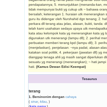
pendapatannya; 5. menun­jukkan (menanda-kan, me
tidak mempunyai bukti yg cukup utk ~ bahawa orang 
bersalah; keterangan 1. huraian utk menerangkan 
guru itu didengar oleh Nurshahid dgn tenang; 2. ha
perkara dll terang atau jelas, alasan, bukti, tanda:
telah kami usahakan sedaya upaya utk mendapatkan ~
kata atau kelompok kata yg mene­rangkan kata yg lai
digunakan utk mene­rangi (lampu dll); 2. perihal 
perbuatan memberi terang kpd (lampu dll); 3. peri
(menjelaskan), penjelasan: ~nya padat, alasan-ala
katakan soal politik; 4. pekerjaan (jawatan dll) yg 
di­anggap tenaga ahli yg masih sangat diperlu­kan 
sesuatu yg menerangi (menerang­kan); ~ hati jampi
hati.
(Kamus Dewan Edisi Keempat)
Tesaurus
terang
1.
Bersinonim dengan
cahaya
(
sinar
,
kilau
,
)
(
kata nama:
)