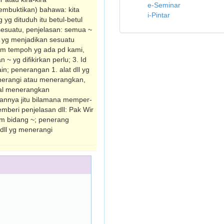
e-Seminar
mbuktikan) bahawa: kita
i-Pintar
yg dituduh itu betul-betul
sesuatu, penjelasan: semua ~
l yg menjadikan sesuatu
 dlm tempoh yg ada pd kami,
 yg difikirkan perlu; 3. Id
n; penerangan 1. alat dll yg
menerangi atau menerangkan,
hal menerangkan
sannya jitu bilamana memper­
memberi penjelasan dll: Pak Wir
dlm bidang ~; penerang
 dll yg menerangi