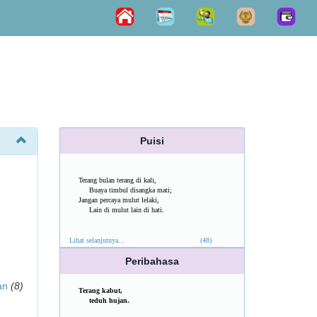
Puisi
Terang bulan terang di kali,
Buaya timbul disangka mati;
Jangan percaya mulut lelaki,
Lain di mulut lain di hati.
Lihat selanjutnya...
(48)
Peribahasa
an
(8)
Terang kabut,
teduh hujan.