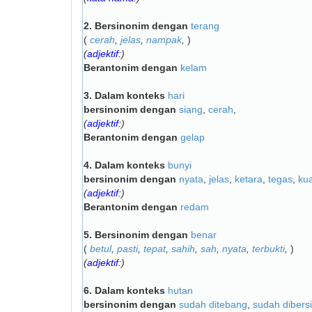
2.
Bersinonim dengan
terang
(
cerah
,
jelas
,
nampak
,
)
(
adjektif:
)
Berantonim dengan
kelam
3.
Dalam konteks
hari
bersinonim dengan
siang
,
cerah
,
(
adjektif:
)
Berantonim dengan
gelap
4.
Dalam konteks
bunyi
bersinonim dengan
nyata
,
jelas
,
ketara
,
tegas
,
ku
(
adjektif:
)
Berantonim dengan
redam
5.
Bersinonim dengan
benar
(
betul
,
pasti
,
tepat
,
sahih
,
sah
,
nyata
,
terbukti
,
)
(
adjektif:
)
6.
Dalam konteks
hutan
bersinonim dengan
sudah ditebang
,
sudah dibers