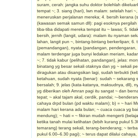
suram, cerah: jangka suhu doktor bolehlah dikeluark
tempat ~; 3. siang (hari), lwn malam: setelah hari 
meneruskan perjalanan mereka; 4. bersih kerana (s
(kawasan semak samun dll): pagi esoknya pergilah
tiba-tiba didapati mereka tempat itu ~ lawas; 5. tidak
bersih, jernih (langit, udara): malam itu nyaman se
lahan, langit pun ~, bintang-bintang berkerlipan; 6. t
(pemandangan), nyata (pandangan, pendengaran, pe
malam terdengar juga bunyi ledakan meriam, kadan
~; 7. tidak kabur (pelihatan, pan­dangan), jelas: mo
binatang yg besar sekali otaknya dan yg ~ sekali pe
diragukan atau disangsikan lagi, sudah terbukti (ke
ketahuan, sudah nyata (benar): sudah ~ sekarang s
bersalah; 9. jelas (kata-kata­nya, maksudnya, dll),
yg diberikan oleh Amran pagi itu sangat ~ dan ber
tepat; ~ akal tajam akal, cerdik, pandai; ~-ben­deran
cahaya drpd bulan (pd waktu malam); b) = ~ hari Mn
malam hari kerana ada bulan; ~ cuaca cuaca yg bai
mendung); ~ hati = ~ fikiran mudah mengerti (belaja
ketika tanah mulai kelihatan (lebih kurang pukul 5.
temarang) terang sekali, terang-benderang; ~ terban
pukul 6.00–6.30 pagi); ~ terus dapat dilalui cahaya, 