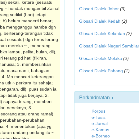
elas) sekali, ketara (sesuatu
 yg ~ hendak mengambil Zainal
Glosari Dialek Johor
(3)
ng sedikit (hari) tetapi
l; b) belum mengerti benar;
Glosari Dialek Kedah
(2)
 cuba mengganggu hamba dgn
, berterang-terangan tidak
Glosari Dialek Kelantan
(2)
at sesuatu) dgn terus terang:
ahan mereka ~ ; menerang
Glosari Dialek Negeri Sembila
n lampu, pelita, bulan, dll),
 terang pd hati (fikiran,
Glosari Dielek Melaka
(2)
 manusia; 3. mem­bersihkan
atu masa nanti, bahagian-
Glosari Dialek Pahang
(1)
n; 4. Mn mencari keterangan
ma utk ~ perkara itu sahaja;
engaran, dll): puas sudah ia
api tidak juga berjaya; 2.
Perkhidmatan +
l) supaya terang, memberi
lan neneknya; 3.
Korpus
eseorang atau orang ramai),
e-Tesis
 perubahan-perubahan
e-Jurnal
ysia; 4. menentukan (apa yg
e-Kamus
­aturan undang-undang itu ~
e-Borneo
 atau kira-kira