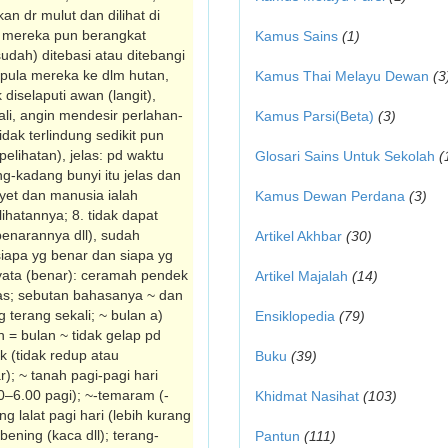
an dr mulut dan dilihat di
~, mereka pun berangkat
Kamus Sains
(1)
udah) ditebasi atau ditebangi
 pula mereka ke dlm hutan,
Kamus Thai Melayu Dewan
(3
 diselaputi awan (langit),
kali, angin mendesir perlahan-
Kamus Parsi(Beta)
(3)
idak terlindung sedikit pun
lihatan), jelas: pd waktu
Glosari Sains Untuk Sekolah
(
g-kadang bunyi itu jelas dan
nyet dan manusia ialah
Kamus Dewan Perdana
(3)
lihatannya; 8. tidak dapat
be­narannya dll), sudah
Artikel Akhbar
(30)
iapa yg benar dan siapa yg
 nyata (benar): ceramah pendek
Artikel Majalah
(14)
nas; sebutan bahasanya ~ dan
g terang sekali; ~ bulan a)
Ensiklopedia
(79)
 = bulan ~ tidak gelap pd
k (tidak redup atau
Buku
(39)
r); ~ tanah pagi-pagi hari
30–6.00 pagi); ~-temaram (-
Khidmat Nasihat
(103)
g lalat pagi hari (lebih kurang
bening (kaca dll); terang-
Pantun
(111)