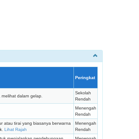
Peringkat
Sekolah
 melihat dalam gelap.
Rendah
Menengah
Rendah
ur atau tirai yang biasanya berwarna
Menengah
ik.
Lihat Rajah
Rendah
ntuk menjalankan pendebungaan.
Menengah