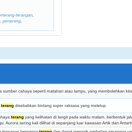
erterang-terangan
,
n
,
penerang
,
a sumber cahaya seperti matahari atau lampu, yang membolehkan kita
t
terang
disebabkan bintang super raksasa yang meletup.
ahaya
terang
yang kelihatan di langit pada waktu malam, berbentuk jal
u. Aurora sering kali dilihat di sepanjang luar kawasan Artik dan Antart
g biasanya berwarna
terang
dan dapat menarik perhatian serangga u