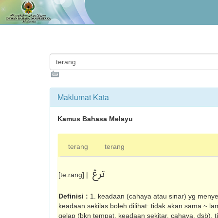
Maklumat Kata
Kamus Bahasa Melayu
terang
terang
ترڠ
[te.rang] |
Definisi :
1. keadaan (cahaya atau sinar) yg me­ny
keadaan sekilas boleh dilihat: tidak akan sama ~ la
gelap (bkn tempat, ke­adaan sekitar, cahaya, dsb), 