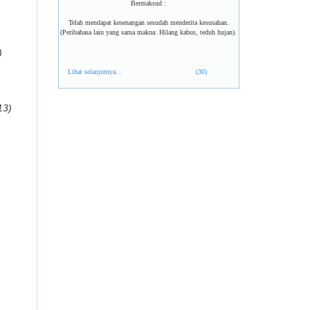
Bermaksud :
Telah mendapat kesenangan sesudah menderita kesusahan.
(Peribahasa lain yang sama makna: Hilang kabus, teduh hujan).
)
Lihat selanjutnya...
(30)
13)