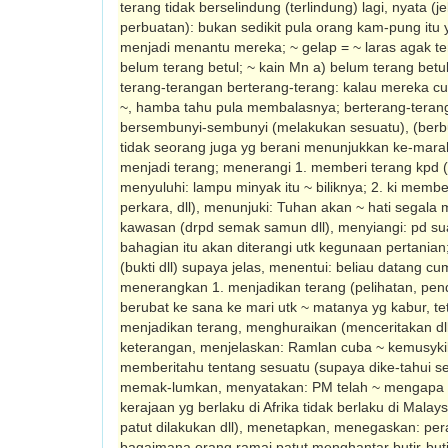
terang tidak berselindung (terlin­dung) lagi, nyata (j
perbuatan): bukan sedikit pula orang kam-pung itu
menjadi menantu mereka; ~ gelap = ~ laras agak tera
belum terang betul; ~ kain Mn a) belum terang betu
terang-terangan berterang-terang: kalau mereka
~, hamba tahu pula membalasnya; berterang-terang
bersembunyi-sembunyi (melakukan sesuatu), (berbu
tidak seorang juga yg berani menunjukkan ke-mar
menjadi terang; menerangi 1. memberi terang kpd (bk
menyuluhi: lampu minyak itu ~ biliknya; 2. ki memberi
perkara, dll), menunjuki: Tuhan akan ~ hati segala
kawasan (drpd semak samun dll), menyiangi: pd su
bahagian itu akan diterangi utk kegunaan pertania
(bukti dll) supaya jelas, menentui: beliau datang cu
menerangkan 1. menjadikan terang (pelihatan, pend
ber­ubat ke sana ke mari utk ~ matanya yg kabur, tet
men­jadikan terang, menghuraikan (menceritakan dl
keterangan, menjelaskan: Ramlan cuba ~ kemusyki
memberitahu tentang sesuatu (supaya dike-tahui s
memak-lumkan, menyatakan: PM telah ~ mengapa
kerajaan yg berlaku di Afrika tidak berlaku di Mala
patut dilakukan dll), menetapkan, menegaskan: per
bagaimana orang ramai patut menghantar butir-butir