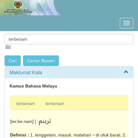
Maklumat Kata
Kamus Bahasa Melayu
terbenam
terbenam
تربنم
[ter.be.nam] |
Definisi :
1. tenggelam, masuk: matahari ~ di ufuk barat; 2.