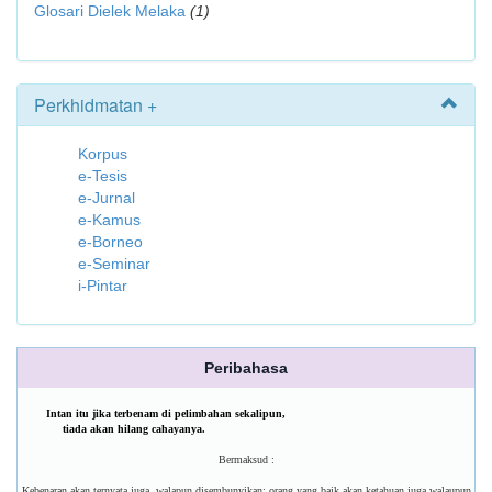
Glosari Dielek Melaka
(1)
Perkhidmatan +
Korpus
e-Tesis
e-Jurnal
e-Kamus
e-Borneo
e-Seminar
i-Pintar
Peribahasa
Intan itu jika terbenam di pelimbahan sekalipun,
tiada akan hilang cahayanya.
Bermaksud :
Kebenaran akan ternyata juga, walapun disembunyikan; orang yang baik akan ketahuan juga walaupun