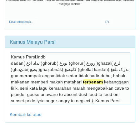
hidupnya melarat.
Lihat selanjutnya...
(7)
Kamus Melayu Parsi
Kamus Parsi.indb
dādan( نداد اذغ )ghorūb( بورغ )ghorūr( رورغ )ghazal( لزغ 
)ghaz̤ab( بضغ )ghaz̤abnāk( کانبضغ )gheflat kardan( ندرک تلفغ 
gua merompak angsa tidak sedar tidak hadir debu, habuk 
makanan memberi makan matahari 
terbenam
 kebanggaan 
lirik, seni kata lagu kemarahan marah mengabaikan cave to 
plunder goose unaware to absent dust food to feed on 
sunset pride lyric anger angry to neglect غ Kamus Parsi 
Kembali ke atas