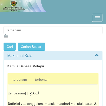
Maklumat Kata
Kamus Bahasa Melayu
terbenam
terbenam
تربنم
[ter.be.nam] |
Definisi :
1. tenggelam, masuk: matahari ~ di ufuk barat; 2.