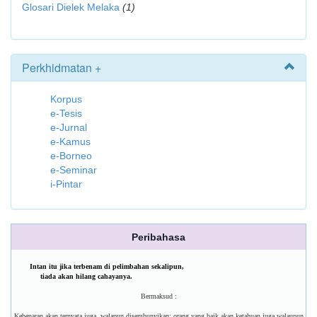
Glosari Dielek Melaka
(1)
Perkhidmatan +
Korpus
e-Tesis
e-Jurnal
e-Kamus
e-Borneo
e-Seminar
i-Pintar
Peribahasa
Intan itu jika terbenam di pelimbahan sekalipun,
tiada akan hilang cahayanya.
Bermaksud :
Kebenaran akan ternyata juga, walapun disembunyikan; orang yang baik akan ketahuan juga walaupun