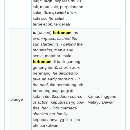
lali;
~ high,
separas /buku
lali, mata kaki, pergelangan
kaki/;
/turn, twist/ o’s ~,
kaki sso /terseliuh,
terpelecok, tergeliat/.
c.
(
of sun
)
terbenam
:
as
evening approached the
sun started its ~ behind the
mountains
, menjelang
senja, matahari mula
terbenam
di balik gunung-
gunung itu;
2.
short swim
,
berenang:
he decided to
take an early morning ~ in
the pool
, dia bercadang utk
berenang pagi-pagi di
kolam itu;
3.
sudden course
Kamus Inggeris-
plunge
of action
, keputusan yg tiba-
Melayu Dewan
tiba:
her ~ into marriage
shocked her family
,
keputusannya yg tiba-tiba
utk berkahwin