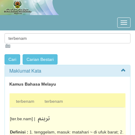
Maklumat Kata
Kamus Bahasa Melayu
terbenam
terbenam
تربنم
[ter.be.nam] |
Definisi :
1. tenggelam, masuk: matahari ~ di ufuk barat; 2.