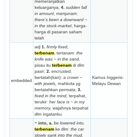
memeranjatkan
keluarganya;
4.
sudden fall
in amount
, menjunam:
there’s been a downward ~
in the stock-market
, harga-
harga di pasaran saham
telah
adj
1.
firmly fixed,
terbenam
, tertanam:
the
knife was ~ in the sand,
pisau itu
terbenam
di dlm
pasir;
2.
encrusted,
bertatah(kan):
a crown ~
Kamus Inggeris-
embedded
with jewels,
mahkota yg
Melayu Dewan
bertatahkan permata;
3.
fixed in the mind,
terpahat,
terukir:
her face is ~ in my
memory,
wajahnya terpahat
dlm ingatanku.
~ into, a.
be lowered into,
terbenam
ke dlm:
the car
slowly sank into the mud,