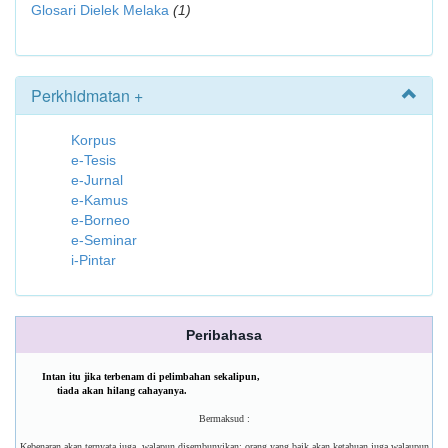
Glosari Dielek Melaka
(1)
Perkhidmatan +
Korpus
e-Tesis
e-Jurnal
e-Kamus
e-Borneo
e-Seminar
i-Pintar
Peribahasa
Intan itu jika terbenam di pelimbahan sekalipun,
tiada akan hilang cahayanya.
Bermaksud :
Kebenaran akan ternyata juga, walapun disembunyikan; orang yang baik akan ketahuan juga walaupun