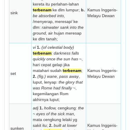
kereta itu perlahan-lahan
terbenam
ke dlm lumpur;
b.
Kamus Inggeris-
sink
be absorbed into,
Melayu Dewan
/menyerap, meresap/ ke
dlm:
rainwater sank into the
ground,
air hujan meresap
ke dlm tanah;
vi
1.
(of celestial body)
terbenam
:
darkness falls
quickly once the sun has ~
,
hari cepat gelap jika
matahari sudah
terbenam
;
Kamus Inggeris-
set
2.
(fig.) wane, pass away
,
Melayu Dewan
luput, lenyap:
the glory that
was Rome had finally ~
,
kegemilangan Rom
akhirnya luput;
adj
1.
hollow,
cengkung:
the
~ eyes of the sick man,
mata cengkung lelaki yg
sakit itu;
2.
built at lower
Kamus Inggeris-
sunken