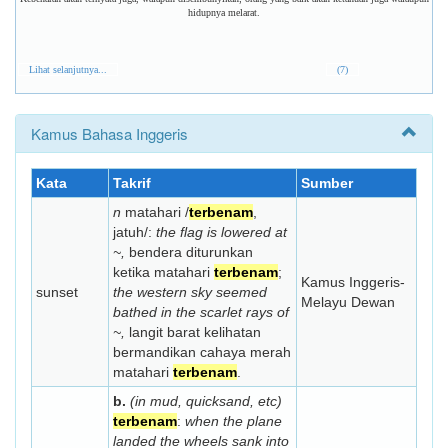
hidupnya melarat.
Lihat selanjutnya...
(7)
Kamus Bahasa Inggeris
Kata
Takrif
Sumber
n
matahari /
terbenam
,
jatuh/:
the flag is lowered at
~,
bendera diturunkan
ketika matahari
terbenam
;
Kamus Inggeris-
sunset
the western sky seemed
Melayu Dewan
bathed in the scarlet rays of
~,
langit barat kelihatan
bermandikan cahaya merah
matahari
terbenam
.
b.
(in mud, quicksand, etc)
terbenam
:
when the plane
landed the wheels sank into