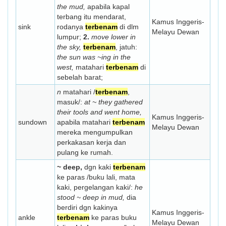
the mud,
apabila kapal
terbang itu mendarat,
Kamus Inggeris-
sink
rodanya
terbenam
di dlm
Melayu Dewan
lumpur;
2.
move lower in
the sky,
terbenam
, jatuh:
the sun was ~ing in the
west,
matahari
terbenam
di
sebelah barat;
n
matahari /
terbenam
,
masuk/:
at ~ they gathered
their tools and went home,
Kamus Inggeris-
sundown
apabila matahari
terbenam
Melayu Dewan
mereka mengumpulkan
perkakasan kerja dan
pulang ke rumah.
~ deep,
dgn kaki
terbenam
ke paras /buku lali, mata
kaki, pergelangan kaki/:
he
stood ~ deep in mud,
dia
berdiri dgn kakinya
Kamus Inggeris-
ankle
terbenam
ke paras buku
Melayu Dewan