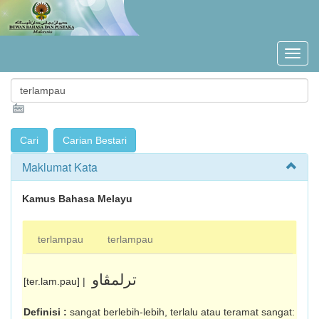
Maklumat Kata
Kamus Bahasa Melayu
terlampau
terlampau
ترلمڤاو
[ter.lam.pau] |
Definisi :
sangat berlebih-lebih, terlalu atau teramat sangat: