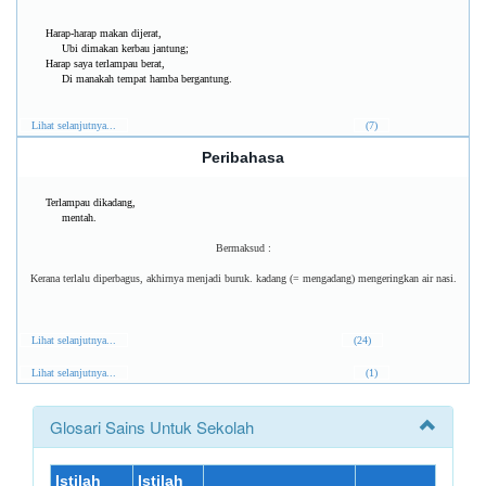
Harap-harap makan dijerat,
Ubi dimakan kerbau jantung;
Harap saya terlampau berat,
Di manakah tempat hamba bergantung.
Lihat selanjutnya...
(7)
Peribahasa
Terlampau dikadang,
mentah.
Bermaksud :
Kerana terlalu diperbagus, akhirnya menjadi buruk. kadang (= mengadang) mengeringkan air nasi.
Lihat selanjutnya...
(24)
Lihat selanjutnya...
(1)
Glosari Sains Untuk Sekolah
Istilah
Istilah