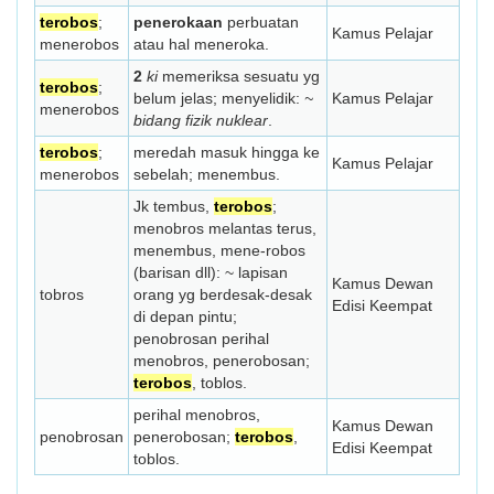
terobos
;
penerokaan
perbuatan
Kamus Pelajar
menerobos
atau hal meneroka.
2
ki
memeriksa sesuatu yg
terobos
;
belum jelas; menyelidik:
~
Kamus Pelajar
menerobos
bidang fizik nuklear
.
terobos
;
meredah masuk hingga ke
Kamus Pelajar
menerobos
sebelah; menembus.
Jk tembus,
terobos
;
menobros melantas terus,
menembus, mene-robos
(barisan dll): ~ lapisan
Kamus Dewan
tobros
orang yg berdesak-desak
Edisi Keempat
di depan pintu;
penobrosan perihal
menobros, penerobosan;
terobos
, toblos.
perihal menobros,
Kamus Dewan
penobrosan
penerobosan;
terobos
,
Edisi Keempat
toblos.