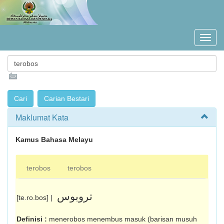
Maklumat Kata
Kamus Bahasa Melayu
terobos
terobos
تروبوس
[te.ro.bos] |
Definisi :
menerobos menembus masuk (barisan musuh