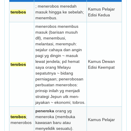
; menerobos meredah
Kamus Pelajar
terobos
masuk hingga ke sebelah;
Edisi Kedua
menembus.
menerobos menembus
masuk (barisan musuh
dll), menembusi,
melantasi, merempuh:
sejalur cahaya dan angin
pagi yg dingin ~ masuk
lewat jendela; pd hemat
Kamus Dewan
terobos
saya orang Melayu
Edisi Keempat
sepatutnya ~ bidang
perniagaan; penerobosan
perbuatan menerobos:
prinsip inilah yg menjadi
strategi Jepun utk men-
jayakan ~ ekonomi; tobros.
peneroka
orang yg
terobos
;
meneroka (membuka
Kamus Pelajar
menerobos
kawasan baru atau
menyelidik sesuatu).