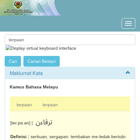
Maklumat Kata
Kamus Bahasa Melayu
terpaan
terpaan
ترڤاءن
[ter.pa.an] |
Definisi :
serbuan, sergapan: tembakan me-ledak bertubi-