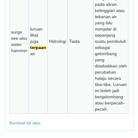
pada aliran,
ketinggian atau
tekanan air
yang lalu
luruan
menjalar di
surge
lihat
sepanjang
see also
juga
Hidrologi
Tiada
suatu pembuluh
water
terpaan
sebagai
hammer
air
gelombang
yang
disebabkan oleh
perubahan
halaju secara
tiba-tiba. Luruan
ini boleh jadi
bergelombang
atau berpecah-
pecah.
Kembali ke atas