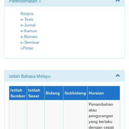
Perkhidmatan +
Korpus
e-Tesis
e-Jurnal
e-Kamus
e-Borneo
e-Seminar
i-Pintar
Istilah Bahasa Melayu
Istilah
Istilah
Bidang
Subbidang
Huraian
Sumber
Sasar
Penambahan
atau
pengurangan
yang berlaku
dengan cepat