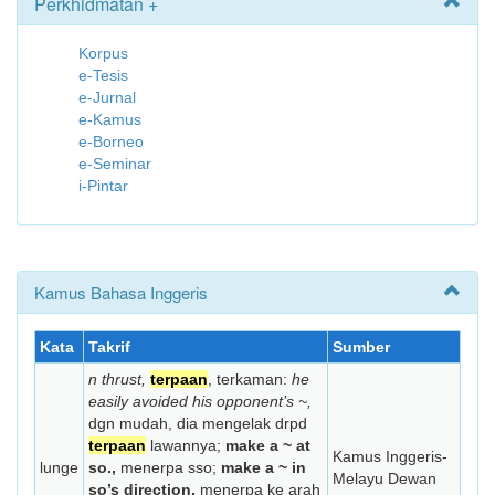
Perkhidmatan +
Korpus
e-Tesis
e-Jurnal
e-Kamus
e-Borneo
e-Seminar
i-Pintar
Kamus Bahasa Inggeris
Kata
Takrif
Sumber
n thrust,
terpaan
, terkaman:
he
easily avoided his opponent’s ~,
dgn mudah, dia mengelak drpd
terpaan
lawannya;
make a ~ at
Kamus Inggeris-
lunge
so.,
menerpa sso;
make a ~ in
Melayu Dewan
so’s direction,
menerpa ke arah