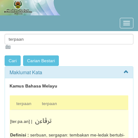
Maklumat Kata
Kamus Bahasa Melayu
terpaan
terpaan
ترڤاءن
[ter.pa.an] |
Definisi :
serbuan, sergapan: tembakan me-ledak bertubi-