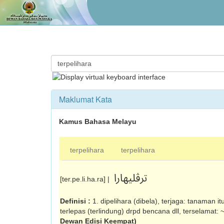
Maklumat Kata
Kamus Bahasa Melayu
terpelihara
terpelihara
ترڤليهارا
[ter.pe.li.ha.ra] |
Definisi :
1. dipelihara (dibela), terjaga: tanaman i
terlepas (terlindung) drpd bencana dll, terselamat:
Dewan Edisi Keempat)