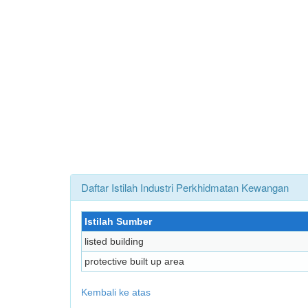
Daftar Istilah Industri Perkhidmatan Kewangan
Istilah Sumber
listed building
protective built up area
Kembali ke atas