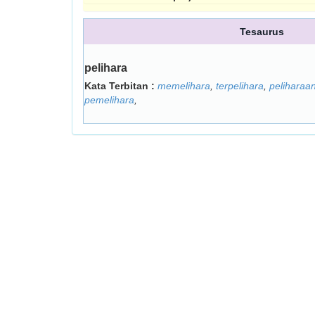
Tesaurus
pelihara
Kata Terbitan :
memelihara
,
terpelihara
,
peliharaa
pemelihara
,