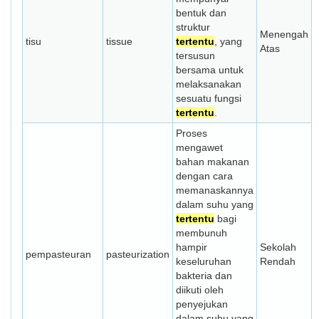
bentuk dan
struktur
Menengah
tisu
tissue
tertentu
, yang
Atas
tersusun
bersama untuk
melaksanakan
sesuatu fungsi
tertentu
.
Proses
mengawet
bahan makanan
dengan cara
memanaskannya
dalam suhu yang
tertentu
bagi
membunuh
hampir
Sekolah
pempasteuran
pasteurization
keseluruhan
Rendah
bakteria dan
diikuti oleh
penyejukan
dalam suhu yang