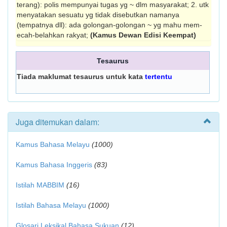
terang): polis mem­punyai tugas yg ~ dlm masyarakat; 2. utk
menyatakan sesuatu yg tidak disebut­kan namanya
(tempatnya dll): ada golongan-golongan ~ yg mahu mem­
ecah-belahkan rakyat;
(Kamus Dewan Edisi Keempat)
Tesaurus
Tiada maklumat tesaurus untuk kata
tertentu
Juga ditemukan dalam:
Kamus Bahasa Melayu
(1000)
Kamus Bahasa Inggeris
(83)
Istilah MABBIM
(16)
Istilah Bahasa Melayu
(1000)
Glosari Leksikal Bahasa Sukuan
(12)