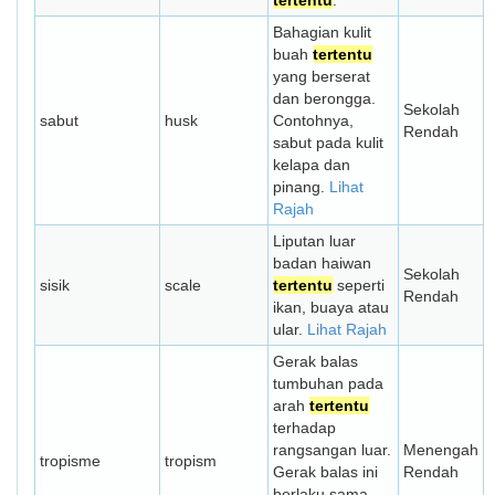
tertentu
.
Bahagian kulit
buah
tertentu
yang berserat
dan berongga.
Sekolah
sabut
husk
Contohnya,
Rendah
sabut pada kulit
kelapa dan
pinang.
Lihat
Rajah
Liputan luar
badan haiwan
Sekolah
sisik
scale
tertentu
seperti
Rendah
ikan, buaya atau
ular.
Lihat Rajah
Gerak balas
tumbuhan pada
arah
tertentu
terhadap
rangsangan luar.
Menengah
tropisme
tropism
Gerak balas ini
Rendah
berlaku sama