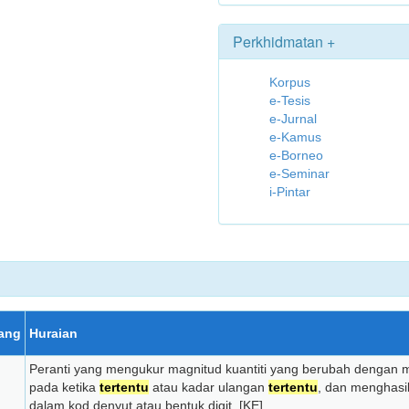
Perkhidmatan +
Korpus
e-Tesis
e-Jurnal
e-Kamus
e-Borneo
e-Seminar
i-Pintar
ang
Huraian
Peranti yang mengukur magnitud kuantiti yang berubah dengan 
pada ketika
tertentu
atau kadar ulangan
tertentu
, dan menghasi
dalam kod denyut atau bentuk digit. [KE]