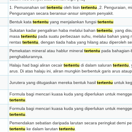
1. Pemusnahan sel
tertentu
oleh lisin
tertentu
.,2. Penguraian, m
Pengurangan secara beransur-ansur simptom penyakit.
Bentuk kata
tertentu
yang menjalankan fungsi
tertentu
Sukatan kadar pengaliran haba melalui bahan
tertentu
, yang di
masa
tertentu
pada suatu perbezaan suhu, melalui bahan yang
rentas
tertentu
, dengan tiada haba yang hilang atau diperoleh s
Pemekatan mineral atau hablur mineral
tertentu
pada bahagian-
penghablurannya.
Halaju had bagi aliran cecair
tertentu
di dalam saluran
tertentu
,
arus. Di atas halaju ini, aliran mungkin berbentuk garis arus ataup
Jurutera yang ditugaskan mereka bentuk hasil
tertentu
untuk ke
Formula bagi mencari kuasa kuda yang diperlukan untuk mengge
tertentu
.
Formula bagi mencari kuasa kuda yang diperlukan untuk mengge
tertentu
.
Pemendakan sebatian daripada larutan secara peringkat demi 
tertentu
ke dalam larutan
tertentu
.