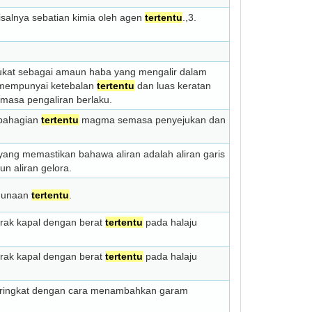
isalnya sebatian kimia oleh agen
tertentu
.,3.
sukat sebagai amaun haba yang mengalir dalam
 mempunyai ketebalan
tertentu
dan luas keratan
emasa pengaliran berlaku.
bahagian
tertentu
magma semasa penyejukan dan
 yang memastikan bahawa aliran adalah aliran garis
un aliran gelora.
gunaan
tertentu
.
rak kapal dengan berat
tertentu
pada halaju
rak kapal dengan berat
tertentu
pada halaju
peringkat dengan cara menambahkan garam