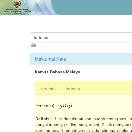
Maklumat Kata
Kamus Bahasa Melayu
tertentu
tertentu
ترتنتو
[ter.ten.tu] |
Definisi :
1. sudah ditentukan, sudah tentu (pasti, 
punyai tugas yg ~ dlm masyarakat; 2. utk menyataka
kan namanya (tempatnya dll): ada golongan-golon