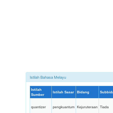
Istilah Bahasa Melayu
Istilah
Istilah Sasar
Bidang
Subbid
Sumber
quantizer
pengkuantum
Kejuruteraan
Tiada