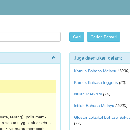
Juga ditemukan dalam:
Kamus Bahasa Melayu
(1000)
Kamus Bahasa Inggeris
(83)
Istilah MABBIM
(16)
Istilah Bahasa Melayu
(1000)
nyata, terang): polis mem­
Glosari Leksikal Bahasa Suku
n sesuatu yg tidak disebut­
(12)
gan ~ yg mahu mem­ecah-