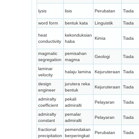
lysis
lisis
Perubatan
Tiada
word form
bentuk kata
Linguistik
Tiada
heat
kekonduksian
Kimia
Tiada
conductivity
haba
magmatic
pemisahan
Geologi
Tiada
segregation
magma
laminar
halaju lamina
Kejuruteraan
Tiada
velocity
design
jurutera reka
Kejuruteraan
Tiada
engineer
bentuk
admiralty
pekali
Pelayaran
Tiada
coefficient
admiralti
admiralty
pemalar
Pelayaran
Tiada
constant
admiralti
fractional
pemendakan
Perubatan
Tiada
precipitation
berperingkat