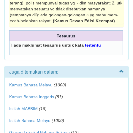
terang): polis mem­punyai tugas yg ~ dlm masyarakat; 2. utk
menyatakan sesuatu yg tidak disebut­kan namanya
(tempatnya dll): ada golongan-golongan ~ yg mahu mem­
ecah-belahkan rakyat;
(Kamus Dewan Edisi Keempat)
Tesaurus
Tiada maklumat tesaurus untuk kata
tertentu
Juga ditemukan dalam:
Kamus Bahasa Melayu
(1000)
Kamus Bahasa Inggeris
(83)
Istilah MABBIM
(16)
Istilah Bahasa Melayu
(1000)
Glosari Leksikal Bahasa Sukuan
(12)