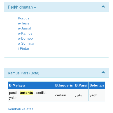
Perkhidmatan +
Korpus
e-Tesis
e-Jurnal
e-Kamus
e-Borneo
e-Seminar
i-Pintar
Kamus Parsi(Beta)
B.Melayu
B.Inggeris
B.Parsi
Sebutan
pasti ,
tertentu
, sedikit ,
certain
يقين
yagh
yakin
Kembali ke atas