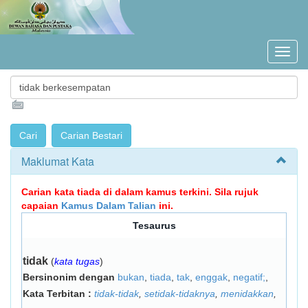
Maklumat Kata
Carian kata tiada di dalam kamus terkini. Sila rujuk
capaian
Kamus Dalam Talian
ini.
Tesaurus
tidak
(
kata tugas
)
Bersinonim dengan
bukan
,
tiada
,
tak
,
enggak
,
negatif;
,
Kata Terbitan :
tidak-tidak
,
setidak-tidaknya
,
menidakkan
,