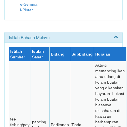
e-Seminar
i-Pintar
Istilah Bahasa Melayu
Istilah
Istilah
Bidang
Subbidang
Huraian
Sumber
Sasar
Aktiviti
memancing ikan
atau udang di
kolam buatan
yang dikenakan
bayaran. Lokasi
kolam buatan
biasanya
diusahakan di
kawasan
fee
pancing
berhampiran
fishing/pay
Perikanan
Tiada