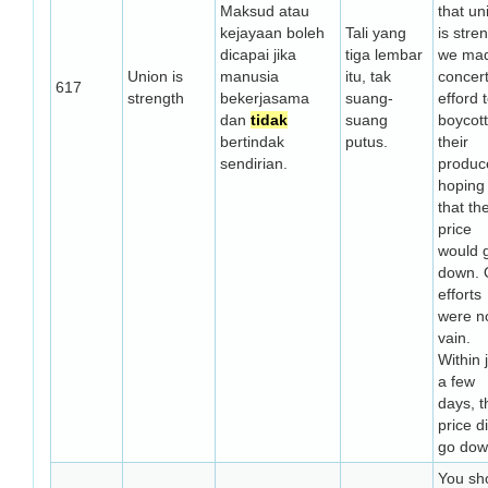
Maksud atau
that un
kejayaan boleh
Tali yang
is stre
dicapai jika
tiga lembar
we ma
Union is
manusia
itu, tak
concer
617
strength
bekerjasama
suang-
efford 
dan
tidak
suang
boycott
bertindak
putus.
their
sendirian.
produc
hoping
that th
price
would 
down. 
efforts
were no
vain.
Within 
a few
days, t
price d
go dow
You sh