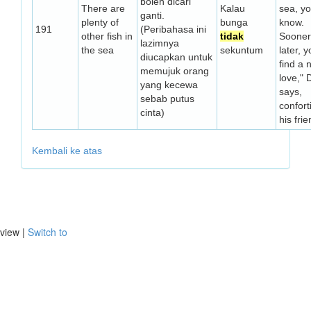
boleh dicari
There are
Kalau
sea, y
ganti.
plenty of
bunga
know.
191
(Peribahasa ini
other fish in
tidak
Sooner
lazimnya
the sea
sekuntum
later, y
diucapkan untuk
find a 
memujuk orang
love," 
yang kecewa
says,
sebab putus
confort
cinta)
his frie
Kembali ke atas
view |
Switch to