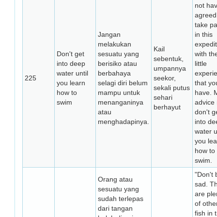
not ha
agreed
take pa
Jangan
in this
melakukan
expedit
Kail
Don't get
sesuatu yang
with th
sebentuk,
into deep
berisiko atau
little
umpannya
water until
berbahaya
experi
225
seekor,
you learn
selagi diri belum
that yo
sekali putus
how to
mampu untuk
have. 
sehari
swim
menanganinya
advice 
berhayut
atau
don't g
menghadapinya.
into de
water u
you lea
how to
swim.
"Don't 
Orang atau
sad. T
sesuatu yang
are ple
sudah terlepas
of othe
dari tangan
fish in 