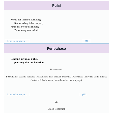
Puisi
Rebus ubi tanam di kampung,
Sawah ladang tidak berpadi;
Putus tali boleh disambung,
Patah arang kerat sekali.
Lihat selanjutnya...
(4)
Peribahasa
Cencang air tidak putus,
pancung abu tak berbekas.
Bermaksud :
Perselisihan sesama keluarga itu akhirnya akan berbaik kembali. (Peribahasa lain yang sama makna:
Carik-carik bulu ayam, lama-lama bercantum juga).
Lihat selanjutnya...
(15)
617
Union is strength