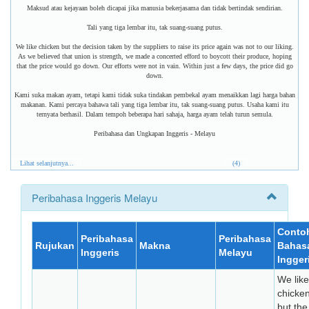
Maksud atau kejayaan boleh dicapai jika manusia bekerjasama dan tidak bertindak sendirian.
Tali yang tiga lembar itu, tak suang-suang putus.
We like chicken but the decision taken by the suppliers to raise its price again was not to our liking.
As we believed that union is strength, we made a concerted efford to boycott their produce, hoping
that the price would go down. Our efforts were not in vain. Within just a few days, the price did go
down.
Kami suka makan ayam, tetapi kami tidak suka tindakan pembekal ayam menaikkan lagi harga bahan
makanan. Kami percaya bahawa tali yang tiga lembar itu, tak suang-suang putus. Usaha kami itu
ternyata berhasil. Dalam tempoh beberapa hari sahaja, harga ayam telah turun semula.
Peribahasa dan Ungkapan Inggeris - Melayu
Lihat selanjutnya...
(4)
Peribahasa Inggeris Melayu
Conto
Peribahasa
Peribahasa
Rujukan
Makna
Bahas
Inggeris
Melayu
Ingger
We like
chicke
but the