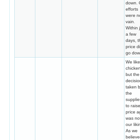
down. 
efforts
were no
vain.
Within 
a few
days, t
price d
go dow
We like
chicke
but the
decisio
taken 
the
supplie
to raise
price a
was not
our liki
As we
believ