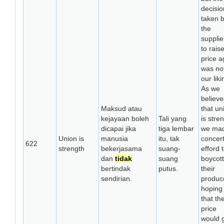
decisio
taken 
the
supplie
to raise
price a
was not
our liki
As we
believ
Maksud atau
that un
kejayaan boleh
Tali yang
is stre
dicapai jika
tiga lembar
we ma
Union is
manusia
itu, tak
concer
622
strength
bekerjasama
suang-
efford 
dan
tidak
suang
boycott
bertindak
putus.
their
sendirian.
produc
hoping
that th
price
would 