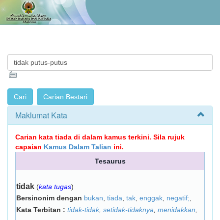
Maklumat Kata
Carian kata tiada di dalam kamus terkini. Sila rujuk
capaian
Kamus Dalam Talian
ini.
Tesaurus
tidak
(
kata tugas
)
Bersinonim dengan
bukan
,
tiada
,
tak
,
enggak
,
negatif;
,
Kata Terbitan :
tidak-tidak
,
setidak-tidaknya
,
menidakkan
,