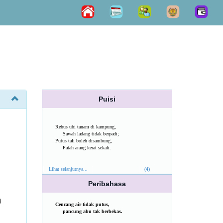
Puisi
Rebus ubi tanam di kampung,
Sawah ladang tidak berpadi;
Putus tali boleh disambung,
Patah arang kerat sekali.
Lihat selanjutnya...
(4)
Peribahasa
)
Cencang air tidak putus,
pancung abu tak berbekas.