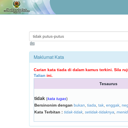
Maklumat Kata
Carian kata tiada di dalam kamus terkini. Sila r
Talian
ini.
Tesaurus
tidak
(
kata tugas
)
Bersinonim dengan
bukan
,
tiada
,
tak
,
enggak
,
neg
Kata Terbitan :
tidak-tidak
,
setidak-tidaknya
,
menid