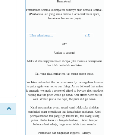
Bermaksud :
Perselisihan sesama keluarga itu akhirnya akan berbaik kembali.
(Peribahasa lain yang sama makna: Carik-carik bulu ayam,
lama-lama bercantum juga).
Lihat selanjutnya...
(15)
617
Union is strength
Maksud atau kejayaan boleh dicapai jika manusia bekerjasama
dan tidak bertindak sendirian.
Tali yang tiga lembar itu, tak suang-suang putus.
We like chicken but the decision taken by the suppliers to raise
its price again was not to our liking. As we believed that union
is strength, we made a concerted efford to boycott their produce,
hoping that the price would go down. Our efforts were not in
vain. Within just a few days, the price did go down.
Kami suka makan ayam, tetapi kami tidak suka tindakan
pembekal ayam menaikkan lagi harga bahan makanan. Kami
percaya bahawa tali yang tiga lembar itu, tak suang-suang
putus. Usaha kami itu ternyata berhasil. Dalam tempoh
beberapa hari sahaja, harga ayam telah turun semula.
Peribahasa dan Ungkapan Inggeris - Melayu