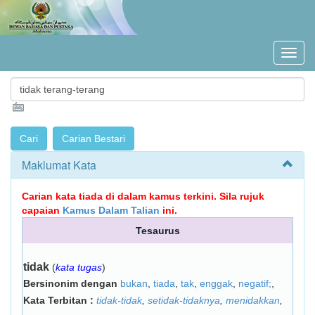
Maklumat Kata
Carian kata tiada di dalam kamus terkini. Sila rujuk
capaian
Kamus Dalam Talian
ini.
Tesaurus
tidak
(
kata tugas
)
Bersinonim dengan
bukan
,
tiada
,
tak
,
enggak
,
negatif;
,
Kata Terbitan :
tidak-tidak
,
setidak-tidaknya
,
menidakkan
,