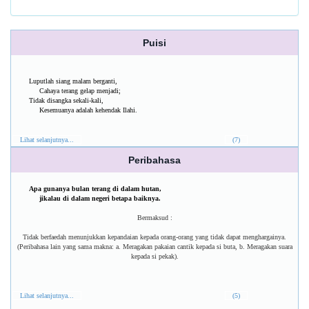
Puisi
Luputlah siang malam berganti,
Cahaya terang gelap menjadi;
Tidak disangka sekali-kali,
Kesemuanya adalah kehendak Ilahi.
Lihat selanjutnya...
(7)
Peribahasa
Apa gunanya bulan terang di dalam hutan,
jikalau di dalam negeri betapa baiknya.
Bermaksud :
Tidak berfaedah menunjukkan kepandaian kepada orang-orang yang tidak dapat menghargainya.
(Peribahasa lain yang sama makna: a. Meragakan pakaian cantik kepada si buta, b. Meragakan suara
kepada si pekak).
Lihat selanjutnya...
(5)