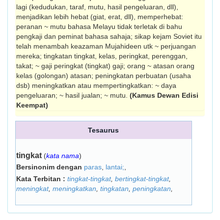
lagi (kedudukan, taraf, mutu, hasil pengeluaran, dll),
menjadikan lebih hebat (giat, erat, dll), memperhebat:
peranan ~ mutu bahasa Melayu tidak terletak di bahu
pengkaji dan peminat bahasa sahaja; sikap kejam Soviet itu
telah menambah keazaman Mujahideen utk ~ perjuangan
mereka; tingkatan tingkat, kelas, peringkat, pereng­gan,
takat; ~ gaji peringkat (tingkat) gaji; orang ~ atasan orang
kelas (golongan) atasan; peningkatan perbuatan (usaha
dsb) mening­katkan atau mempertingkatkan: ~ daya
pengeluaran; ~ hasil jualan; ~ mutu.
(Kamus Dewan Edisi
Keempat)
Tesaurus
tingkat
(
kata nama
)
Bersinonim dengan
paras
,
lantai;
,
Kata Terbitan :
tingkat-tingkat
,
bertingkat-tingkat
,
meningkat
,
meningkatkan
,
tingkatan
,
peningkatan
,