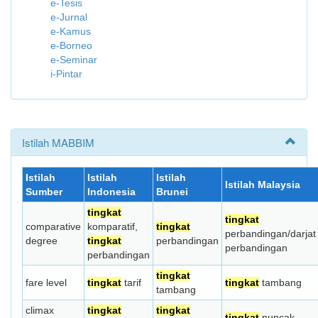
e-Tesis
e-Jurnal
e-Kamus
e-Borneo
e-Seminar
i-Pintar
Istilah MABBIM
Istilah
Istilah
Istilah
Istilah Malaysia
Sumber
Indonesia
Brunei
tingkat
tingkat
comparative
komparatif,
tingkat
perbandingan/darjat
degree
tingkat
perbandingan
perbandingan
perbandingan
tingkat
fare level
tingkat
tarif
tingkat
tambang
tambang
climax
tingkat
tingkat
tingkat
puncak