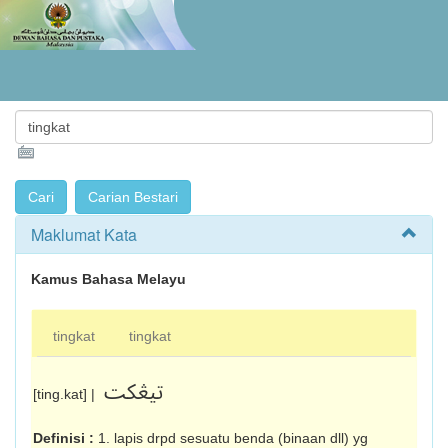
Maklumat Kata
Kamus Bahasa Melayu
tingkat
tingkat
تيڠکت
[ting.kat] |
Definisi :
1. lapis drpd sesuatu benda (binaan dll) yg