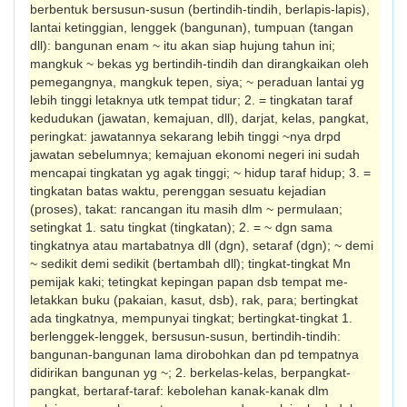
berbentuk bersusun-susun (bertindih-tindih, berlapis-lapis),
lantai ketinggian, leng­gek (bangunan), tumpuan (tangan
dll): bangunan enam ~ itu akan siap hujung tahun ini;
mangkuk ~ bekas yg bertindih-tindih dan dirangkaikan oleh
pemegangnya, mangkuk tepen, siya; ~ peraduan lantai yg
lebih tinggi letaknya utk tempat tidur; 2. = tingkatan taraf
kedudukan (jawatan, kema­juan, dll), darjat, kelas, pangkat,
peringkat: jawatannya sekarang lebih tinggi ~nya drpd
jawatan sebelumnya; kemajuan ekonomi negeri ini sudah
mencapai tingkatan yg agak tinggi; ~ hidup taraf hidup; 3. =
tingkatan batas waktu, perenggan sesuatu kejadian
(proses), takat: rancangan itu masih dlm ~ permulaan;
setingkat 1. satu tingkat (tingkatan); 2. = ~ dgn sama
tingkatnya atau martabatnya dll (dgn), setaraf (dgn); ~ demi
~ sedikit demi sedikit (bertambah dll); tingkat-tingkat Mn
pemijak kaki; tetingkat kepingan papan dsb tempat me-
letakkan buku (pakaian, kasut, dsb), rak, para; bertingkat
ada tingkatnya, mempunyai tingkat; bertingkat-tingkat 1.
berlenggek-lenggek, bersusun-susun, bertindih-tindih:
bangunan-bangunan lama dirobohkan dan pd tempat­nya
didirikan bangunan yg ~; 2. berkelas-kelas, berpangkat-
pangkat, bertaraf-taraf: kebolehan kanak-kanak dlm