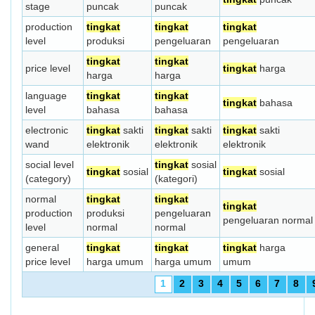
stage
puncak
puncak
production
tingkat
tingkat
tingkat
level
produksi
pengeluaran
pengeluaran
tingkat
tingkat
price level
tingkat
harga
harga
harga
language
tingkat
tingkat
tingkat
bahasa
level
bahasa
bahasa
electronic
tingkat
sakti
tingkat
sakti
tingkat
sakti
wand
elektronik
elektronik
elektronik
social level
tingkat
sosial
tingkat
sosial
tingkat
sosial
(category)
(kategori)
normal
tingkat
tingkat
tingkat
production
produksi
pengeluaran
pengeluaran normal
level
normal
normal
general
tingkat
tingkat
tingkat
harga
price level
harga umum
harga umum
umum
1
2
3
4
5
6
7
8