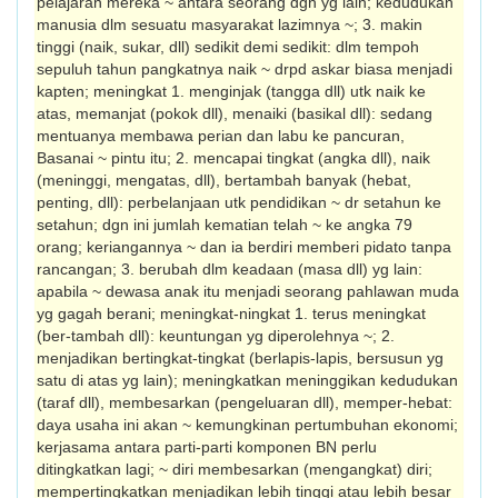
pelajaran mereka ~ antara seorang dgn yg lain; kedudukan
manusia dlm sesuatu masyarakat lazimnya ~; 3. makin
tinggi (naik, sukar, dll) sedikit demi sedikit: dlm tempoh
sepuluh tahun pangkatnya naik ~ drpd askar biasa menjadi
kapten; meningkat 1. menginjak (tangga dll) utk naik ke
atas, memanjat (pokok dll), menaiki (basikal dll): sedang
mentuanya membawa perian dan labu ke pancuran,
Basanai ~ pintu itu; 2. mencapai tingkat (angka dll), naik
(meninggi, mengatas, dll), bertambah banyak (hebat,
penting, dll): perbelanjaan utk pendidikan ~ dr setahun ke
setahun; dgn ini jumlah kematian telah ~ ke angka 79
orang; keriangannya ~ dan ia berdiri mem­beri pidato tanpa
rancangan; 3. berubah dlm keadaan (masa dll) yg lain:
apabila ~ dewasa anak itu menjadi seorang pahlawan muda
yg gagah berani; meningkat-ningkat 1. terus meningkat
(ber-tambah dll): keuntungan yg diperolehnya ~; 2.
menjadikan bertingkat-tingkat (ber­lapis-lapis, bersusun yg
satu di atas yg lain); meningkatkan meninggikan kedudukan
(taraf dll), membesarkan (pengeluaran dll), memper-hebat:
daya usaha ini akan ~ kemungkinan pertumbuhan ekonomi;
kerjasama antara parti-parti komponen BN perlu
ditingkatkan lagi; ~ diri membesarkan (mengangkat) diri;
mempertingkatkan menjadikan lebih tinggi atau lebih besar