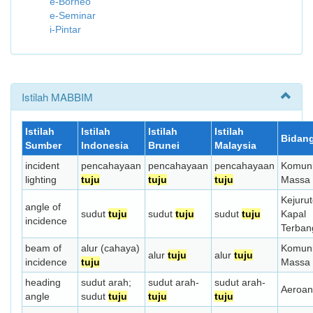
e-Borneo
e-Seminar
i-Pintar
Istilah MABBIM
Istilah
Istilah
Istilah
Istilah
Bidan
Sumber
Indonesia
Brunei
Malaysia
incident
pencahayaan
pencahayaan
pencahayaan
Komuni
lighting
tuju
tuju
tuju
Massa
Kejuru
angle of
sudut
tuju
sudut
tuju
sudut
tuju
Kapal
incidence
Terban
beam of
alur (cahaya)
Komuni
alur
tuju
alur
tuju
incidence
tuju
Massa
heading
sudut arah;
sudut arah-
sudut arah-
Aeroan
angle
sudut
tuju
tuju
tuju