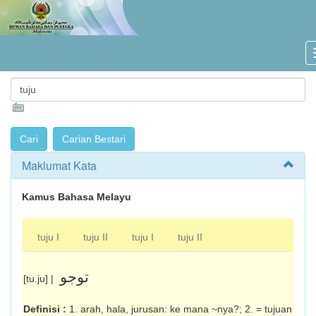
Maklumat Kata
Kamus Bahasa Melayu
tuju I
tuju II
tuju I
tuju II
توجو
[tu.ju] |
Definisi :
1. arah, hala, jurusan: ke mana ~nya?; 2. = tujuan