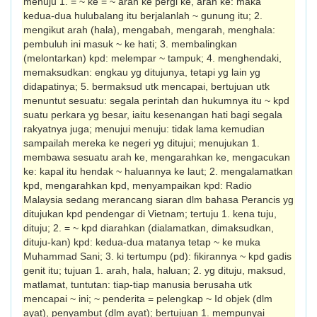
menuju 1. = ~ ke = ~ arah ke pergi ke, arah ke: maka
kedua-dua hulubalang itu ber­jalanlah ~ gunung itu; 2.
mengikut arah (hala), mengabah, mengarah, menghala:
pem­buluh ini masuk ~ ke hati; 3. membalingkan
(melontarkan) kpd: melempar ~ tampuk; 4. menghendaki,
memaksudkan: engkau yg ditujunya, tetapi yg lain yg
didapatinya; 5. bermaksud utk mencapai, bertujuan utk
menuntut sesuatu: segala perintah dan hukumnya itu ~ kpd
suatu perkara yg besar, iaitu kesenangan hati bagi segala
rakyatnya juga; menujui menuju: tidak lama kemudian
sampailah mereka ke negeri yg ditujui; menujukan 1.
membawa sesuatu arah ke, mengarahkan ke, mengacukan
ke: kapal itu hendak ~ haluannya ke laut; 2. meng­alamatkan
kpd, mengarahkan kpd, menyam­paikan kpd: Radio
Malaysia sedang meran­cang siaran dlm bahasa Perancis yg
dituju­kan kpd pendengar di Vietnam; tertuju 1. kena tuju,
dituju; 2. = ~ kpd diarahkan (dialamatkan, dimaksudkan,
dituju-kan) kpd: kedua-dua matanya tetap ~ ke muka
Muhammad Sani; 3. ki tertumpu (pd): fikirannya ~ kpd gadis
genit itu; tujuan 1. arah, hala, haluan; 2. yg dituju, maksud,
matlamat, tuntutan: tiap-tiap manusia berusaha utk
mencapai ~ ini; ~ penderita = pelengkap ~ Id objek (dlm
ayat), penyambut (dlm ayat); bertujuan 1. mempunyai