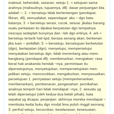
maksud, kehendak, sasaran; setuju 1. = setujuan sama
arahnya (mak­sud­nya, tujuannya, dll): dasar perjuangan kita
adalah ~; 2. = bersetuju tidak ber­tentangan (pendapat,
fikiran, dll), semua­fakat, sependapat: aku ~ dgn kata-
katanya; 3. = bersetuju serasi, cocok, sesuai: jikalau barang
suatu perkataan itu dipakai ber­patutan dgn tempatnya
nescaya sedaplah bunyinya dan ~lah dgn ertinya; 4. ark =
bersetuju tertarik hati kpd, berasa senang akan, berkenan:
jika tuan ~ ambillah; 5. = bersetuju, bersetujuan berbetulan
(dgn), bertepatan (dgn); menyetujui, mempersetujui
menyatakan bersetuju dgn, tidak menentang atau mem-
bangkang (pendapat dll), membenarkan, mengiakan: rasa
berat hati anakanda hendak ~nya; permintaan itu
dipersetujuinya; menyetujukan, mempersetujukan men­
jadikan setuju, mencocokkan, mengakurkan, menyesuaikan;
persetujuan 1. pernyataan setuju (mem­perkenankan,
membenarkan), pembenaran, pengesahan: pernikahan
anaknya tempoh hari tidak mendapat ~nya; 2. sesuatu yg
telah dipersetujui (oleh kedua-dua belah pihak), kata
sepakat yg dicapai, perjanjian: akhirnya mereka mendapat ~
membuka kedai buku dgn modal lima puluh ringgit seorang;
3. perihal setuju, kecocokan, keselarasan, kesesuaian;