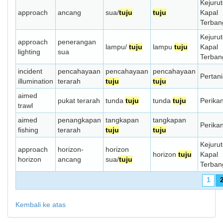
Kejuru
approach
ancang
sua/
tuju
tuju
Kapal
Terban
Kejuru
approach
penerangan
lampu/
tuju
lampu
tuju
Kapal
lighting
sua
Terban
incident
pencahayaan
pencahayaan
pencahayaan
Pertan
illumination
terarah
tuju
tuju
aimed
pukat terarah
tunda
tuju
tunda
tuju
Perika
trawl
aimed
penangkapan
tangkapan
tangkapan
Perika
fishing
terarah
tuju
tuju
Kejuru
approach
horizon-
horizon
horizon
tuju
Kapal
horizon
ancang
sua/
tuju
Terban
1
Kembali ke atas