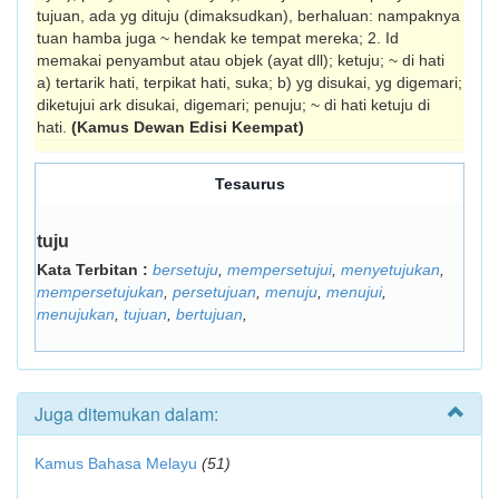
tujuan, ada yg dituju (dimaksudkan), berhaluan: nampaknya
tuan hamba juga ~ hendak ke tempat mereka; 2. Id
memakai penyambut atau objek (ayat dll); ketuju; ~ di hati
a) tertarik hati, terpikat hati, suka; b) yg disukai, yg digemari;
diketujui ark disukai, digemari; penuju; ~ di hati ketuju di
hati.
(Kamus Dewan Edisi Keempat)
Tesaurus
tuju
Kata Terbitan :
bersetuju
,
mempersetujui
,
menyetujukan
,
mempersetujukan
,
persetujuan
,
menuju
,
menujui
,
menujukan
,
tujuan
,
bertujuan
,
Juga ditemukan dalam:
Kamus Bahasa Melayu
(51)