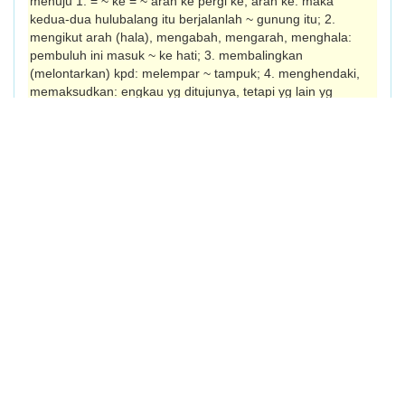
menuju 1. = ~ ke = ~ arah ke pergi ke, arah ke: maka
kedua-dua hulubalang itu ber­jalanlah ~ gunung itu; 2.
mengikut arah (hala), mengabah, mengarah, menghala:
pem­buluh ini masuk ~ ke hati; 3. membalingkan
(melontarkan) kpd: melempar ~ tampuk; 4. menghendaki,
memaksudkan: engkau yg ditujunya, tetapi yg lain yg
didapatinya; 5. bermaksud utk mencapai, bertujuan utk
menuntut sesuatu: segala perintah dan hukumnya itu ~ kpd
suatu perkara yg besar, iaitu kesenangan hati bagi segala
rakyatnya juga; menujui menuju: tidak lama kemudian
sampailah mereka ke negeri yg ditujui; menujukan 1.
membawa sesuatu arah ke, mengarahkan ke, mengacukan
ke: kapal itu hendak ~ haluannya ke laut; 2. meng­alamatkan
kpd, mengarahkan kpd, menyam­paikan kpd: Radio
Malaysia sedang meran­cang siaran dlm bahasa Perancis yg
dituju­kan kpd pendengar di Vietnam; tertuju 1. kena tuju,
dituju; 2. = ~ kpd diarahkan (dialamatkan, dimaksudkan,
dituju-kan) kpd: kedua-dua matanya tetap ~ ke muka
Muhammad Sani; 3. ki tertumpu (pd): fikirannya ~ kpd gadis
genit itu; tujuan 1. arah, hala, haluan; 2. yg dituju, maksud,
matlamat, tuntutan: tiap-tiap manusia berusaha utk
mencapai ~ ini; ~ penderita = pelengkap ~ Id objek (dlm
ayat), penyambut (dlm ayat); bertujuan 1. mempunyai