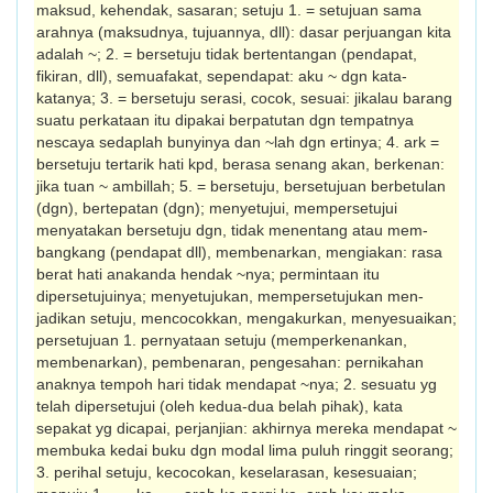
maksud, kehendak, sasaran; setuju 1. = setujuan sama
arahnya (mak­sud­nya, tujuannya, dll): dasar perjuangan kita
adalah ~; 2. = bersetuju tidak ber­tentangan (pendapat,
fikiran, dll), semua­fakat, sependapat: aku ~ dgn kata-
katanya; 3. = bersetuju serasi, cocok, sesuai: jikalau barang
suatu perkataan itu dipakai ber­patutan dgn tempatnya
nescaya sedaplah bunyinya dan ~lah dgn ertinya; 4. ark =
bersetuju tertarik hati kpd, berasa senang akan, berkenan:
jika tuan ~ ambillah; 5. = bersetuju, bersetujuan berbetulan
(dgn), bertepatan (dgn); menyetujui, mempersetujui
menyatakan bersetuju dgn, tidak menentang atau mem-
bangkang (pendapat dll), membenarkan, mengiakan: rasa
berat hati anakanda hendak ~nya; permintaan itu
dipersetujuinya; menyetujukan, mempersetujukan men­
jadikan setuju, mencocokkan, mengakurkan, menyesuaikan;
persetujuan 1. pernyataan setuju (mem­perkenankan,
membenarkan), pembenaran, pengesahan: pernikahan
anaknya tempoh hari tidak mendapat ~nya; 2. sesuatu yg
telah dipersetujui (oleh kedua-dua belah pihak), kata
sepakat yg dicapai, perjanjian: akhirnya mereka mendapat ~
membuka kedai buku dgn modal lima puluh ringgit seorang;
3. perihal setuju, kecocokan, keselarasan, kesesuaian;