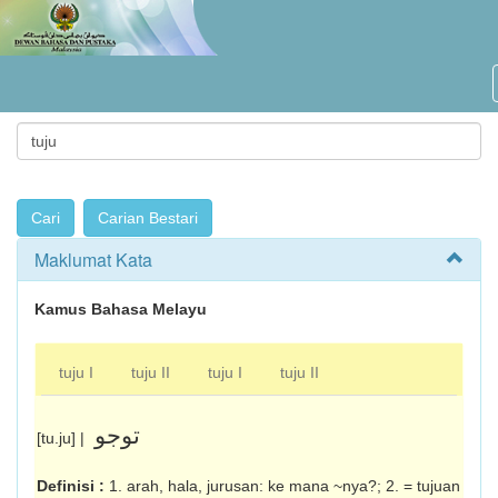
Maklumat Kata
Kamus Bahasa Melayu
tuju I
tuju II
tuju I
tuju II
توجو
[tu.ju] |
Definisi :
1. arah, hala, jurusan: ke mana ~nya?; 2. = tujuan