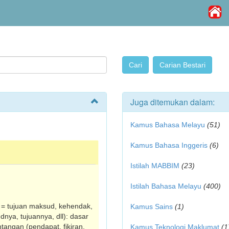
Juga ditemukan dalam:
Kamus Bahasa Melayu
(51)
Kamus Bahasa Inggeris
(6)
Istilah MABBIM
(23)
Istilah Bahasa Melayu
(400)
. = tujuan maksud, kehendak,
Kamus Sains
(1)
­nya, tujuannya, dll): dasar
ntangan (pendapat, fikiran,
Kamus Teknologi Maklumat
(1