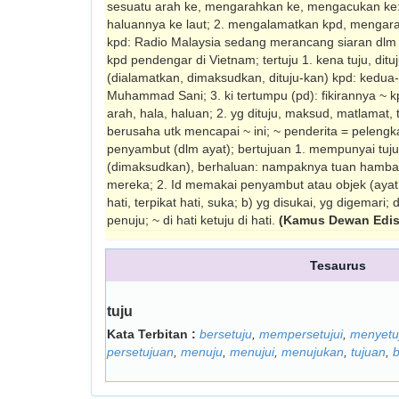
sesuatu arah ke, mengarahkan ke, mengacukan ke: 
haluannya ke laut; 2. meng­alamatkan kpd, menga
kpd: Radio Malaysia sedang meran­cang siaran dlm 
kpd pendengar di Vietnam; tertuju 1. kena tuju, ditu
(dialamatkan, dimaksudkan, dituju-kan) kpd: kedu
Muhammad Sani; 3. ki tertumpu (pd): fikirannya ~ kpd
arah, hala, haluan; 2. yg dituju, maksud, matlamat, 
berusaha utk mencapai ~ ini; ~ penderita = pelengka
penyambut (dlm ayat); bertujuan 1. mempunyai tuju
(dimaksudkan), berhaluan: nampaknya tuan hamba
mereka; 2. Id memakai penyambut atau objek (ayat dll)
hati, terpikat hati, suka; b) yg disukai, yg digemari; 
penuju; ~ di hati ketuju di hati.
(Kamus Dewan Edis
Tesaurus
tuju
Kata Terbitan :
bersetuju
,
mempersetujui
,
menyetu
persetujuan
,
menuju
,
menujui
,
menujukan
,
tujuan
,
b