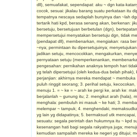
dll), semua­fakat, sependapat: aku ~ dgn kata-katany
cocok, sesuai: jikalau barang suatu perkataan itu di
tempatnya nescaya sedaplah bunyinya dan ~lah dgn 
tertarik hati kpd, berasa senang akan, berkenan: jik
bersetuju, bersetujuan berbetulan (dgn), bertepatan
mempersetujui menyatakan bersetuju dgn, tidak 
(pendapat dll), membenarkan, mengiakan: rasa ber
~nya; permintaan itu dipersetujuinya; menyetujuk
jadikan setuju, mencocokkan, mengakurkan, menyes
pernyataan setuju (mem­perkenankan, membenark
pengesahan: pernikahan anaknya tempoh hari tida
yg telah dipersetujui (oleh kedua-dua belah pihak), 
perjanjian: akhirnya mereka mendapat ~ membuka 
puluh ringgit seorang; 3. perihal setuju, kecocokan
menuju 1. = ~ ke = ~ arah ke pergi ke, arah ke: ma
ber­jalanlah ~ gunung itu; 2. mengikut arah (hala)
menghala: pem­buluh ini masuk ~ ke hati; 3. memba
melempar ~ tampuk; 4. menghendaki, memaksudkan:
yg lain yg didapatinya; 5. bermaksud utk mencapai,
sesuatu: segala perintah dan hukumnya itu ~ kpd su
kesenangan hati bagi segala rakyatnya juga; menuj
kemudian sampailah mereka ke negeri yg ditujui;