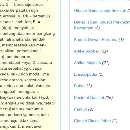
a; 3. = bersetuju serasi,
pakai ber­patutan dgn
Glosari Sains Untuk Sekolah
(
ertinya; 4. ark = bersetuju
a tuan ~ ambillah; 5. =
Daftar Istilah Industri Perkhid
 (dgn); menyetujui,
Kewangan
(2)
menentang atau mem-bangkang
at hati anakanda hendak
Kamus Dewan Perdana
(1)
an, mempersetujukan men­
uaikan; persetujuan 1.
Artikel Akhbar
(32)
an), pembenaran,
k mendapat ~nya; 2. sesuatu
Artikel Majalah
(21)
kata sepakat yg dicapai,
kedai buku dgn modal lima
Ensiklopedia
(1)
, keselarasan, kesesuaian;
ka kedua-dua hulubalang itu
Buku
(13)
, mengabah, mengarah,
lingkan (melontarkan) kpd:
Khidmat Nasihat
(25)
 engkau yg ditujunya, tetapi
 bertujuan utk menuntut
Pantun
(2)
atu perkara yg besar, iaitu
ui menuju: tidak lama
Glosari Dialek Johor
(1)
 menujukan 1. membawa