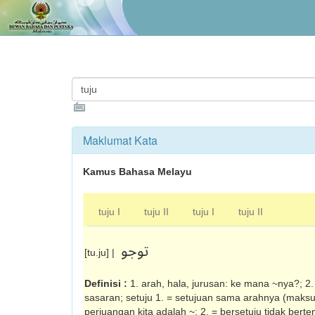
Maklumat Kata
Kamus Bahasa Melayu
tuju I
tuju II
tuju I
tuju II
توجو
[tu.ju] |
Definisi :
1. arah, hala, jurusan: ke mana ~nya?; 2
sasaran; setuju 1. = setujuan sama arahnya (mak­sud
perjuangan kita adalah ~; 2. = bersetuju tidak ber­te