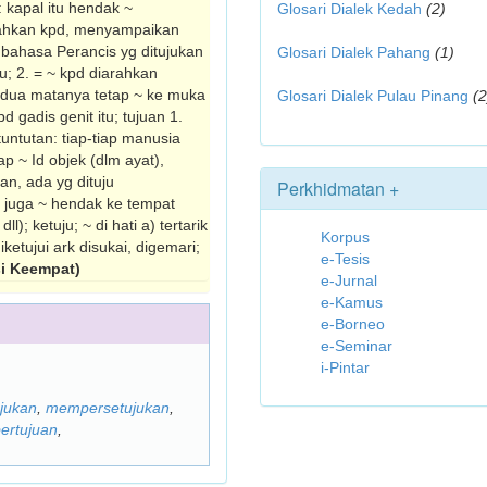
kapal itu hendak ~
Glosari Dialek Kedah
(2)
rahkan kpd, menyam­paikan
bahasa Perancis yg dituju­kan
Glosari Dialek Pahang
(1)
ju; 2. = ~ kpd diarahkan
a-dua matanya tetap ~ ke muka
Glosari Dialek Pulau Pinang
(2
 gadis genit itu; tujuan 1.
tuntutan: tiap-tiap manusia
p ~ Id objek (dlm ayat),
an, ada yg dituju
Perkhidmatan +
 juga ~ hendak ke tempat
; ketuju; ~ di hati a) tertarik
Korpus
diketujui ark disukai, digemari;
e-Tesis
i Keempat)
e-Jurnal
e-Kamus
e-Borneo
e-Seminar
i-Pintar
jukan
,
mempersetujukan
,
ertujuan
,