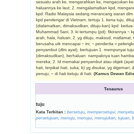
sesuatu arah ke, mengarahkan ke, mengacukan ke: 
haluannya ke laut; 2. meng­alamatkan kpd, menga
kpd: Radio Malaysia sedang meran­cang siaran dlm 
kpd pendengar di Vietnam; tertuju 1. kena tuju, ditu
(dialamatkan, dimaksudkan, dituju-kan) kpd: kedu
Muhammad Sani; 3. ki tertumpu (pd): fikirannya ~ kpd
arah, hala, haluan; 2. yg dituju, maksud, matlamat, 
berusaha utk mencapai ~ ini; ~ penderita = pelengka
penyambut (dlm ayat); bertujuan 1. mempunyai tuju
(dimaksudkan), berhaluan: nampaknya tuan hamba
mereka; 2. Id memakai penyambut atau objek (ayat dll)
hati, terpikat hati, suka; b) yg disukai, yg digemari; 
penuju; ~ di hati ketuju di hati.
(Kamus Dewan Edis
Tesaurus
tuju
Kata Terbitan :
bersetuju
,
mempersetujui
,
menyetu
persetujuan
,
menuju
,
menujui
,
menujukan
,
tujuan
,
b