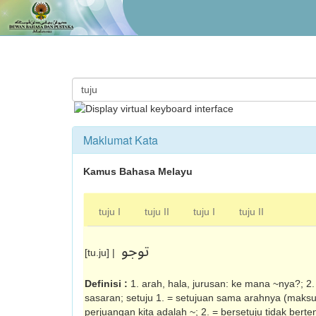
Maklumat Kata
Kamus Bahasa Melayu
tuju I
tuju II
tuju I
tuju II
توجو
[tu.ju] |
Definisi :
1. arah, hala, jurusan: ke mana ~nya?; 2
sasaran; setuju 1. = setujuan sama arahnya (mak­sud
perjuangan kita adalah ~; 2. = bersetuju tidak ber­te