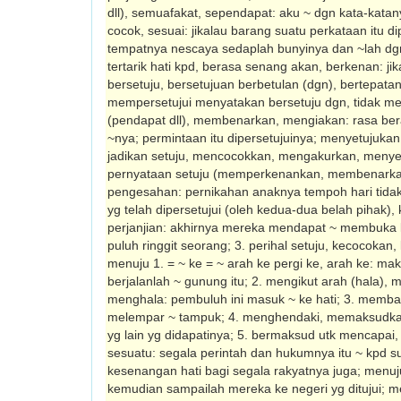
dll), semua­fakat, sependapat: aku ~ dgn kata-katany
cocok, sesuai: jikalau barang suatu perkataan itu di
tempatnya nescaya sedaplah bunyinya dan ~lah dgn 
tertarik hati kpd, berasa senang akan, berkenan: jik
bersetuju, bersetujuan berbetulan (dgn), bertepatan
mempersetujui menyatakan bersetuju dgn, tidak 
(pendapat dll), membenarkan, mengiakan: rasa ber
~nya; permintaan itu dipersetujuinya; menyetujuk
jadikan setuju, mencocokkan, mengakurkan, menyes
pernyataan setuju (mem­perkenankan, membenark
pengesahan: pernikahan anaknya tempoh hari tida
yg telah dipersetujui (oleh kedua-dua belah pihak), 
perjanjian: akhirnya mereka mendapat ~ membuka 
puluh ringgit seorang; 3. perihal setuju, kecocokan
menuju 1. = ~ ke = ~ arah ke pergi ke, arah ke: ma
ber­jalanlah ~ gunung itu; 2. mengikut arah (hala)
menghala: pem­buluh ini masuk ~ ke hati; 3. memba
melempar ~ tampuk; 4. menghendaki, memaksudkan:
yg lain yg didapatinya; 5. bermaksud utk mencapai,
sesuatu: segala perintah dan hukumnya itu ~ kpd su
kesenangan hati bagi segala rakyatnya juga; menuj
kemudian sampailah mereka ke negeri yg ditujui;