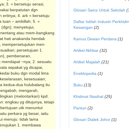
a; 3. = bersetuju serasi,
pakai ber­patutan dgn
Glosari Sains Untuk Sekolah
(
ertinya; 4. ark = bersetuju
a tuan ~ ambillah; 5. =
Daftar Istilah Industri Perkhid
 (dgn); menyetujui,
Kewangan
(2)
menentang atau mem-bangkang
at hati anakanda hendak
Kamus Dewan Perdana
(1)
an, mempersetujukan men­
uaikan; persetujuan 1.
Artikel Akhbar
(32)
an), pembenaran,
k mendapat ~nya; 2. sesuatu
Artikel Majalah
(21)
kata sepakat yg dicapai,
kedai buku dgn modal lima
Ensiklopedia
(1)
, keselarasan, kesesuaian;
ka kedua-dua hulubalang itu
Buku
(13)
, mengabah, mengarah,
lingkan (melontarkan) kpd:
Khidmat Nasihat
(25)
 engkau yg ditujunya, tetapi
 bertujuan utk menuntut
Pantun
(2)
atu perkara yg besar, iaitu
ui menuju: tidak lama
Glosari Dialek Johor
(1)
 menujukan 1. membawa