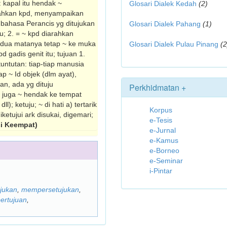
kapal itu hendak ~
Glosari Dialek Kedah
(2)
rahkan kpd, menyam­paikan
bahasa Perancis yg dituju­kan
Glosari Dialek Pahang
(1)
ju; 2. = ~ kpd diarahkan
a-dua matanya tetap ~ ke muka
Glosari Dialek Pulau Pinang
(2
 gadis genit itu; tujuan 1.
tuntutan: tiap-tiap manusia
p ~ Id objek (dlm ayat),
an, ada yg dituju
Perkhidmatan +
 juga ~ hendak ke tempat
; ketuju; ~ di hati a) tertarik
Korpus
diketujui ark disukai, digemari;
e-Tesis
i Keempat)
e-Jurnal
e-Kamus
e-Borneo
e-Seminar
i-Pintar
jukan
,
mempersetujukan
,
ertujuan
,