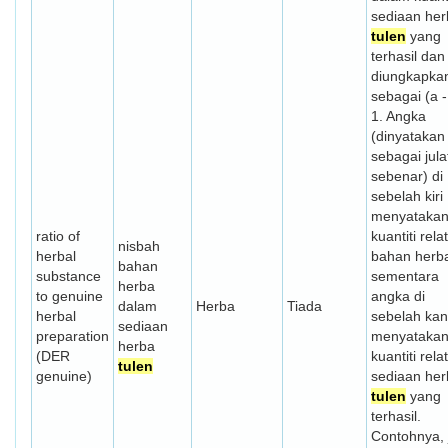
sediaan her
tulen
yang
terhasil dan
diungkapka
sebagai (a -
1. Angka
(dinyatakan
sebagai jula
sebenar) di
sebelah kiri
menyataka
ratio of
kuantiti relat
nisbah
herbal
bahan herb
bahan
substance
sementara
herba
to genuine
angka di
dalam
Herba
Tiada
herbal
sebelah ka
sediaan
preparation
menyataka
herba
(DER
kuantiti relat
tulen
genuine)
sediaan her
tulen
yang
terhasil.
Contohnya, 