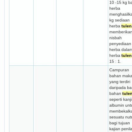
10 -15 kg b
herba
menghasilk
kg sediaan
herba
tulen
memberika
nisbah
penyediaan
herba dala
herba
tulen
15 : 1.
Campuran
bahan mak
yang terdiri
daripada ba
bahan
tule
seperti kanj
albumin unt
membekalk
sesuatu nut
bagi tujuan
kajian penil