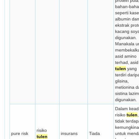
protein pula
bahan-bah
seperti kase
albumin da
ekstrak prot
kacang soy
digunakan.
Manakala u
membekalk
asid amino
terhad, asid
tulen
yang
terdiri dari
glisina,
metionina d
sistina lazi
digunakan.
Dalam kead
risiko
tulen
,
tidak terdap
kemungkin
risiko
pure risk
insurans
Tiada
untuk mend
tulen