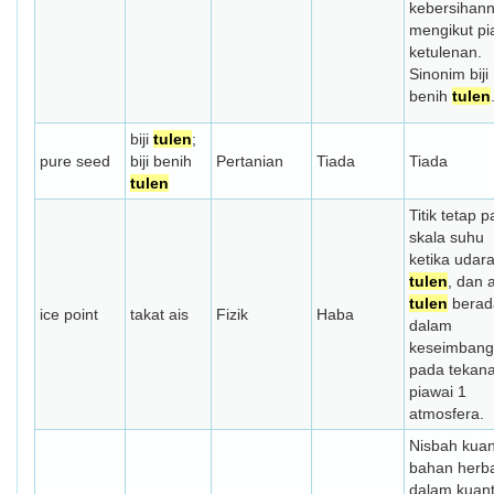
kebersihan
mengikut pi
ketulenan.
Sinonim biji
benih
tulen
biji
tulen
;
pure seed
biji benih
Pertanian
Tiada
Tiada
tulen
Titik tetap 
skala suhu
ketika udara
tulen
, dan a
tulen
berad
ice point
takat ais
Fizik
Haba
dalam
keseimban
pada tekan
piawai 1
atmosfera.
Nisbah kuant
bahan herb
dalam kuanti