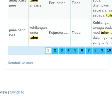
analytically
tulen
sudah
Perubatan
Tiada
pure
analisis
ditentukan
secara anali
sebagai
tul
Kehilangan
kehilangan
tenaga pad
pure-bend
lentur
Kejuruteraan
Tiada
mod
tulen
d
loss
tulen
dalam genti
yang terlent
1
2
3
4
5
6
7
8
9
10
Kembali ke atas
view |
Switch to