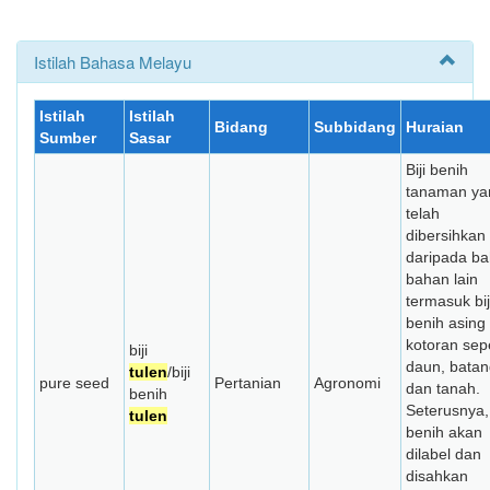
Istilah Bahasa Melayu
Istilah
Istilah
Bidang
Subbidang
Huraian
Sumber
Sasar
Biji benih
tanaman ya
telah
dibersihkan
daripada ba
bahan lain
termasuk bij
benih asing
kotoran sepe
biji
daun, batan
tulen
/biji
pure seed
Pertanian
Agronomi
dan tanah.
benih
Seterusnya, 
tulen
benih akan
dilabel dan
disahkan