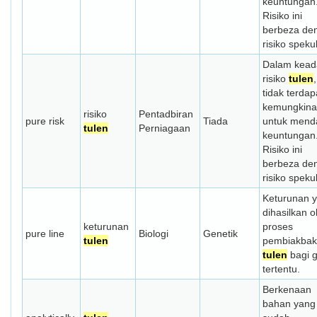
keuntungan
Risiko ini
berbeza de
risiko spekul
Dalam kead
risiko
tulen
,
tidak terdap
kemungkin
risiko
Pentadbiran
pure risk
Tiada
untuk mend
tulen
Perniagaan
keuntungan
Risiko ini
berbeza de
risiko spekul
Keturunan 
dihasilkan o
keturunan
proses
pure line
Biologi
Genetik
tulen
pembiakba
tulen
bagi 
tertentu.
Berkenaan
bahan yang