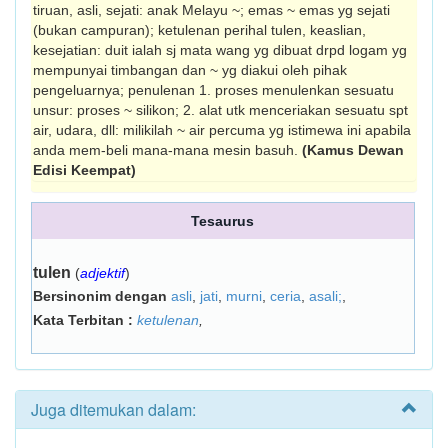
tiruan, asli, sejati: anak Melayu ~; emas ~ emas yg sejati
(bukan campuran); ketulenan perihal tulen, keaslian,
kesejati­an: duit ialah sj mata wang yg dibuat drpd logam yg
mempunyai timbangan dan ~ yg diakui oleh pihak
pengeluarnya; penulenan 1. proses menulenkan sesuatu
unsur: proses ~ silikon; 2. alat utk menceria­kan sesuatu spt
air, udara, dll: milikilah ~ air percuma yg istimewa ini apabila
anda mem-beli mana-mana mesin basuh.
(Kamus Dewan
Edisi Keempat)
Tesaurus
tulen
(
adjektif
)
Bersinonim dengan
asli
,
jati
,
murni
,
ceria
,
asali;
,
Kata Terbitan :
ketulenan
,
Juga ditemukan dalam: