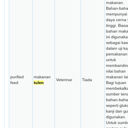
makanan.
Bahan-bahan
mempunyai n
daya cerna
tinggi. Bias
bahan mak
ini digunak
sebagai ka
dalam uji kaj
pemakanan
untuk
membandin
nilai bahan
purified
makanan
makanan lai
Veterinar
Tiada
feed
tulen
Bagi tujuan
membekalk
sumber ten
bahan-bah
seperti gluk
kanji dan gu
digunakan.
Untuk sumb