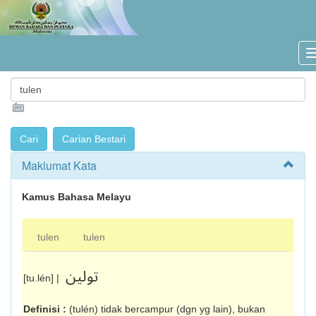
Maklumat Kata
Kamus Bahasa Melayu
tulen
tulen
تولين
[tu.lén] |
Definisi :
(tulén) tidak bercampur (dgn yg lain), bukan